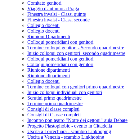
Comitato genitori
Viaggio d'autunno a Praga
Finestra invalsi - Classi quinte
Finestra invalsi - Classi seconde
Collegio docenti
Collegio docenti
Riunioni Dipartimenti
Colloqui pomeridiani con genitori
Termine colloqui genitori - Secondo quadrimestre
Inizio colloqui con genitori- secondo quadrimestre
Colloqui pomeridiani con genitori
Colloqui pomeridiani con genitori
Riunione dipartimenti
Riunione dipartimenti
Collegio docenti
Termine colloqui con genitori primo quadrimestre
Inizio colloqui individuali con genitori
Scrutini primo quadrimestre
Termine primo quadrimestre
Consigli di classe completi
Consigli di Classe completi
Incontro pon teatro "Notte dei gettoni"-aula Debate
Progetto Plastophobic - evento in Cittadella
Uscita a Torrechiara - scambio Linkhoping
Uscita a Venezia - scambio Linkhoping