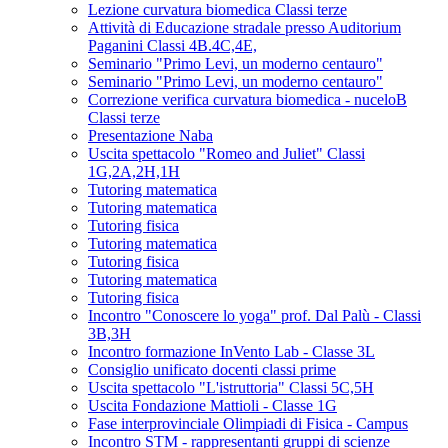
Lezione curvatura biomedica Classi terze
Attività di Educazione stradale presso Auditorium
Paganini Classi 4B.4C,4E,
Seminario "Primo Levi, un moderno centauro"
Seminario "Primo Levi, un moderno centauro"
Correzione verifica curvatura biomedica - nuceloB
Classi terze
Presentazione Naba
Uscita spettacolo "Romeo and Juliet" Classi
1G,2A,2H,1H
Tutoring matematica
Tutoring matematica
Tutoring fisica
Tutoring matematica
Tutoring fisica
Tutoring matematica
Tutoring fisica
Incontro "Conoscere lo yoga" prof. Dal Palù - Classi
3B,3H
Incontro formazione InVento Lab - Classe 3L
Consiglio unificato docenti classi prime
Uscita spettacolo "L'istruttoria" Classi 5C,5H
Uscita Fondazione Mattioli - Classe 1G
Fase interprovinciale Olimpiadi di Fisica - Campus
Incontro STM - rappresentanti gruppi di scienze