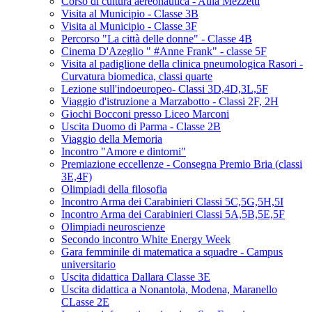
Corso di cultura aereonautica - Aula Mezzetti
Visita al Municipio - Classe 3B
Visita al Municipio - Classe 3F
Percorso "La città delle donne" - Classe 4B
Cinema D'Azeglio " #Anne Frank" - classe 5F
Visita al padiglione della clinica pneumologica Rasori -
Curvatura biomedica, classi quarte
Lezione sull'indoeuropeo- Classi 3D,4D,3L,5F
Viaggio d'istruzione a Marzabotto - Classi 2F, 2H
Giochi Bocconi presso Liceo Marconi
Uscita Duomo di Parma - Classe 2B
Viaggio della Memoria
Incontro "Amore e dintorni"
Premiazione eccellenze - Consegna Premio Bria (classi
3E,4F)
Olimpiadi della filosofia
Incontro Arma dei Carabinieri Classi 5C,5G,5H,5I
Incontro Arma dei Carabinieri Classi 5A,5B,5E,5F
Olimpiadi neuroscienze
Secondo incontro White Energy Week
Gara femminile di matematica a squadre - Campus
universitario
Uscita didattica Dallara Classe 3E
Uscita didattica a Nonantola, Modena, Maranello
CLasse 2E