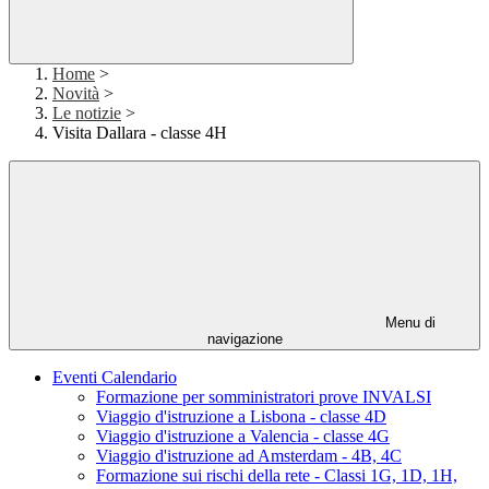
Home
>
Novità
>
Le notizie
>
Visita Dallara - classe 4H
Menu di
navigazione
Eventi Calendario
Formazione per somministratori prove INVALSI
Viaggio d'istruzione a Lisbona - classe 4D
Viaggio d'istruzione a Valencia - classe 4G
Viaggio d'istruzione ad Amsterdam - 4B, 4C
Formazione sui rischi della rete - Classi 1G, 1D, 1H,