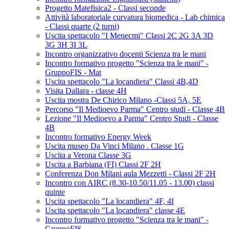
Progetto Matefisica2 - Classi seconde
Attività laboratoriale curvatura biomedica - Lab chimica
- Classi quarte (2 turni)
Uscita spettacolo "I Menecmi" Classi 2C 2G 3A 3D
3G 3H 3I 3L
Incontro organizzativo docenti Scienza tra le mani
Incontro formativo progetto "Scienza tra le mani" -
GruppoFIS - Mat
Uscita spettacolo "La locandiera" Classi 4B,4D
Visita Dallara - classe 4H
Uscita mostra De Chirico Milano -Classi 5A, 5E
Percorso "Il Medioevo Parma" Centro studi - Classe 4B
Lezione "Il Medioevo a Parma" Centro Studi - Classe
4B
Incontro formativo Energy Week
Uscita museo Da Vinci Milano . Classe 1G
Uscita a Verona Classe 3G
Uscita a Barbiana (FI) Classi 2F 2H
Conferenza Don Milani aula Mezzetti - Classi 2F 2H
Incontro con AIRC (8.30-10.50/11.05 - 13.00) classi
quinte
Uscita spettacolo "La locandiera" 4F, 4I
Uscita spettacolo "La locandiera" classe 4E
Incontro formativo progetto "Scienza tra le mani" -
GruppoFIS