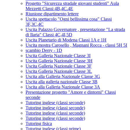
Progetto "Sicurezza stradale giovani studenti" Aula
Mezzetti Classi 4B,4C.4E
Riunione dipartimento lettere
Uscita spettacolo "Ogni bellissima cosa" Classi
3F,3C,4C
Uscita Palazzo Governatore , presentazione "La strada
di Ilaria" Classi 4C,4I,5D
Uscita Planetario di Modena Classi 1A e 1H
Uscita mostra Carosello , Magnani Rocca - classi 5H 5I
scambio Derry - 1D
Uscita Galleria Nazionale Classe 3I
Uscita Galleria Nazionale Classe 3H
Uscita Galleria Nazionale Classe 3F
Uscita Galleria Nazionale Classe 3L
Uscita alla Galleria Nazionale Classe 3G
Uscita alla galleria nazionale Classe 3B
Uscita alla Galleria Nazionale Classe 3A
Presentazione progetto "Amore e dintorni" Classi
seconde
Tutoring inglese (classi seconde)
Tutoring inglese (classi seconde)
Tutoring inglese (classi seconde)
Tutoring inglese (classi seconde)
Tutoring fisica
Tutoring inglese (classi prime)