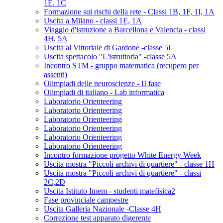
1E. 1C
Formazione sui rischi della rete - Classi 1B, 1F, 1I, 1A
Uscita a Milano - classi 1E, 1A
Viaggio d'istruzione a Barcellona e Valencia - classi
4H, 5A
Uscita al Vittoriale di Gardone -classe 5i
Uscita spettacolo "L'istruttoria" -classe 5A
Incontro STM - gruppo matematica (recupero per
assenti)
Olimpiadi delle neuroscienze - II fase
Olimpiadi di italiano - Lab informatica
Laboratorio Orienteering
Laboratorio Orienteering
Laboratorio Orienteering
Laboratorio Orienteering
Laboratorio Orienteering
Laboratorio Orienteering
Incontro formazione progetto White Energy Week
Uscita mostra "Piccoli archivi di quartiere" - classe 1H
Uscita mostra "Piccoli archivi di quartiere" - classi
2C,2D
Uscita Istituto Imem - studenti matefisica2
Fase provinciale campestre
Uscita Galleria Nazionale -Classe 4H
Correzione test apparato digerente