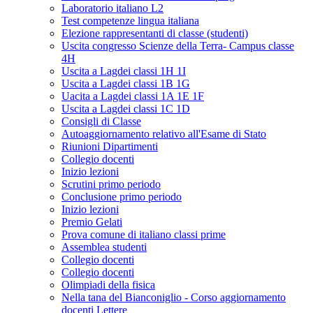
Laboratorio italiano L2
Test competenze lingua italiana
Elezione rappresentanti di classe (studenti)
Uscita congresso Scienze della Terra- Campus classe
4H
Uscita a Lagdei classi 1H 1I
Uscita a Lagdei classi 1B 1G
Uacita a Lagdei classi 1A 1E 1F
Uscita a Lagdei classi 1C 1D
Consigli di Classe
Autoaggiornamento relativo all'Esame di Stato
Riunioni Dipartimenti
Collegio docenti
Inizio lezioni
Scrutini primo periodo
Conclusione primo periodo
Inizio lezioni
Premio Gelati
Prova comune di italiano classi prime
Assemblea studenti
Collegio docenti
Collegio docenti
Olimpiadi della fisica
Nella tana del Bianconiglio - Corso aggiornamento
docenti Lettere