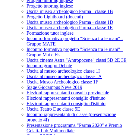
Progetto tutoring inglese
Progetto tutoring inglese
Uscita museo archeologico Parma - classe 1B
Progetto Lightboard (docenti)
Uscita museo archeologico Parma - classe 1D
Uscita museo archeologico Parma - classe 1E
Formazione tutor inglese
Incontro formativo progetto "Scienza tra le mani" -
Gruppo MATE
Incontro formativo progetto "Scienza tra le mani" -
Gruppo Mat e Fis
Uscita cinema Astra "Antropocene" classi 5D 2E 3E
Incontro gruppo Debate
Uscita al museo archeologico classe 1I
Uscita al museo archeologico classe 1A
Uscita Museo Archeologico classe 1F
Stage Giocampus Neve 2019
Elezioni rappresentanti consulta provinciale
Elezioni rappresentanti consiglio d'istituto
Elezioni rappresentanti consiglio d'istituto
Uscita Teatro Due classe 5E
Incontro rappresentanti di classe (presentazione
progetto 4I)
Presentazione programma "Parma 2020" e Premio
Gelati- Lab.Multimediale