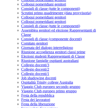
Colloqui pomeridiani genitori
Consigli di classe (tutte le componenti)
Scrutini primo quadrimestre (data provvisoria)
Colloqui pomeridiani genitori
Colloqui pomeridiani genitori
Consigli di classe (tutte le componenti)
Assemblea genitori ed elezione Rappresentanti di
Classe
Consigli di classe (componente docenti)
Comitato genitori
Giornata del dialogo interreligioso
Riunione accoglienza genitori classi prime
Elezioni studenti Rappresentanti di Classe
Riunione famiglie ospitanti australiani
Collegio docenti/3
Collegio docenti/2
Collegio docenti/1
Job shadowing docenti
Ospitalità Trinity college Australia
Viaggio Club europeo secondo gruppo
Viaggio Club europeo primo gruppo
Festa della repubblica
Festa dei lavoratori
Festa della liberazione