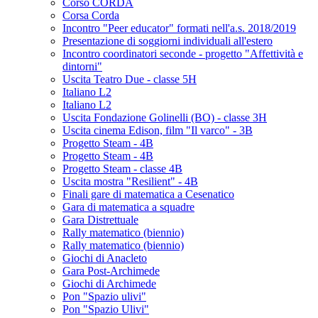
Corso CORDA
Corsa Corda
Incontro "Peer educator" formati nell'a.s. 2018/2019
Presentazione di soggiorni individuali all'estero
Incontro coordinatori seconde - progetto "Affettività e
dintorni"
Uscita Teatro Due - classe 5H
Italiano L2
Italiano L2
Uscita Fondazione Golinelli (BO) - classe 3H
Uscita cinema Edison, film "Il varco" - 3B
Progetto Steam - 4B
Progetto Steam - 4B
Progetto Steam - classe 4B
Uscita mostra "Resilient" - 4B
Finali gare di matematica a Cesenatico
Gara di matematica a squadre
Gara Distrettuale
Rally matematico (biennio)
Rally matematico (biennio)
Giochi di Anacleto
Gara Post-Archimede
Giochi di Archimede
Pon "Spazio ulivi"
Pon "Spazio Ulivi"