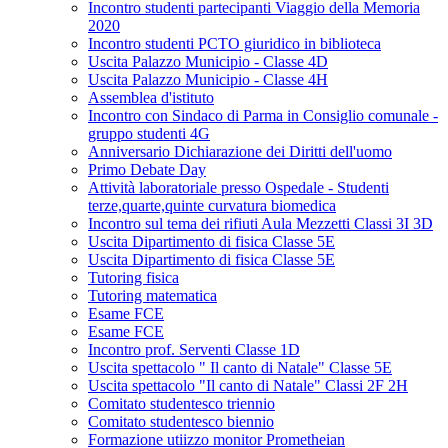
Incontro studenti partecipanti Viaggio della Memoria
2020
Incontro studenti PCTO giuridico in biblioteca
Uscita Palazzo Municipio - Classe 4D
Uscita Palazzo Municipio - Classe 4H
Assemblea d'istituto
Incontro con Sindaco di Parma in Consiglio comunale -
gruppo studenti 4G
Anniversario Dichiarazione dei Diritti dell'uomo
Primo Debate Day
Attività laboratoriale presso Ospedale - Studenti
terze,quarte,quinte curvatura biomedica
Incontro sul tema dei rifiuti Aula Mezzetti Classi 3I 3D
Uscita Dipartimento di fisica Classe 5E
Uscita Dipartimento di fisica Classe 5E
Tutoring fisica
Tutoring matematica
Esame FCE
Esame FCE
Incontro prof. Serventi Classe 1D
Uscita spettacolo " Il canto di Natale" Classe 5E
Uscita spettacolo "Il canto di Natale" Classi 2F 2H
Comitato studentesco triennio
Comitato studentesco biennio
Formazione utiizzo monitor Prometheian