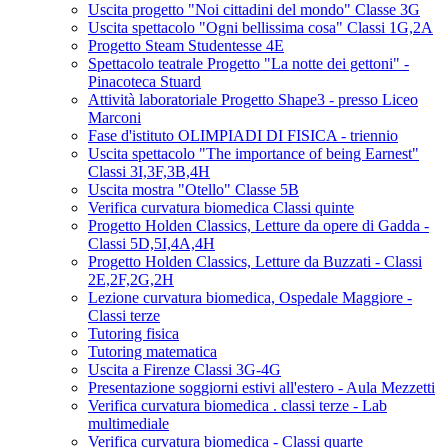
Uscita progetto "Noi cittadini del mondo" Classe 3G
Uscita spettacolo "Ogni bellissima cosa" Classi 1G,2A
Progetto Steam Studentesse 4E
Spettacolo teatrale Progetto "La notte dei gettoni" -
Pinacoteca Stuard
Attività laboratoriale Progetto Shape3 - presso Liceo
Marconi
Fase d'istituto OLIMPIADI DI FISICA - triennio
Uscita spettacolo "The importance of being Earnest"
Classi 3I,3F,3B,4H
Uscita mostra "Otello" Classe 5B
Verifica curvatura biomedica Classi quinte
Progetto Holden Classics, Letture da opere di Gadda -
Classi 5D,5I,4A,4H
Progetto Holden Classics, Letture da Buzzati - Classi
2E,2F,2G,2H
Lezione curvatura biomedica, Ospedale Maggiore -
Classi terze
Tutoring fisica
Tutoring matematica
Uscita a Firenze Classi 3G-4G
Presentazione soggiorni estivi all'estero - Aula Mezzetti
Verifica curvatura biomedica . classi terze - Lab
multimediale
Verifica curvatura biomedica - Classi quarte