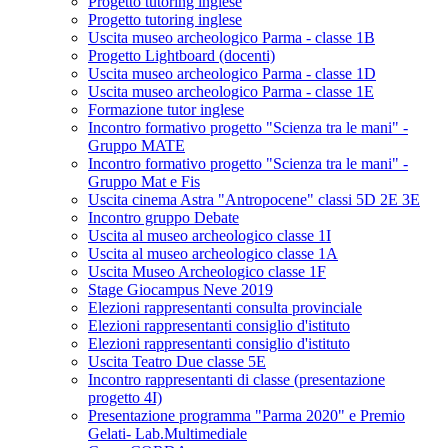
Progetto tutoring inglese
Progetto tutoring inglese
Uscita museo archeologico Parma - classe 1B
Progetto Lightboard (docenti)
Uscita museo archeologico Parma - classe 1D
Uscita museo archeologico Parma - classe 1E
Formazione tutor inglese
Incontro formativo progetto "Scienza tra le mani" -
Gruppo MATE
Incontro formativo progetto "Scienza tra le mani" -
Gruppo Mat e Fis
Uscita cinema Astra "Antropocene" classi 5D 2E 3E
Incontro gruppo Debate
Uscita al museo archeologico classe 1I
Uscita al museo archeologico classe 1A
Uscita Museo Archeologico classe 1F
Stage Giocampus Neve 2019
Elezioni rappresentanti consulta provinciale
Elezioni rappresentanti consiglio d'istituto
Elezioni rappresentanti consiglio d'istituto
Uscita Teatro Due classe 5E
Incontro rappresentanti di classe (presentazione
progetto 4I)
Presentazione programma "Parma 2020" e Premio
Gelati- Lab.Multimediale