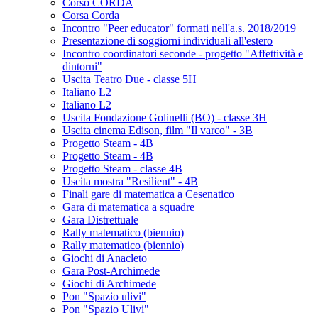
Corso CORDA
Corsa Corda
Incontro "Peer educator" formati nell'a.s. 2018/2019
Presentazione di soggiorni individuali all'estero
Incontro coordinatori seconde - progetto "Affettività e
dintorni"
Uscita Teatro Due - classe 5H
Italiano L2
Italiano L2
Uscita Fondazione Golinelli (BO) - classe 3H
Uscita cinema Edison, film "Il varco" - 3B
Progetto Steam - 4B
Progetto Steam - 4B
Progetto Steam - classe 4B
Uscita mostra "Resilient" - 4B
Finali gare di matematica a Cesenatico
Gara di matematica a squadre
Gara Distrettuale
Rally matematico (biennio)
Rally matematico (biennio)
Giochi di Anacleto
Gara Post-Archimede
Giochi di Archimede
Pon "Spazio ulivi"
Pon "Spazio Ulivi"