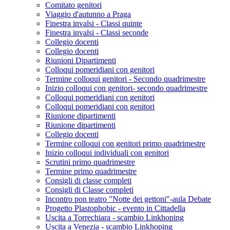
Comitato genitori
Viaggio d'autunno a Praga
Finestra invalsi - Classi quinte
Finestra invalsi - Classi seconde
Collegio docenti
Collegio docenti
Riunioni Dipartimenti
Colloqui pomeridiani con genitori
Termine colloqui genitori - Secondo quadrimestre
Inizio colloqui con genitori- secondo quadrimestre
Colloqui pomeridiani con genitori
Colloqui pomeridiani con genitori
Riunione dipartimenti
Riunione dipartimenti
Collegio docenti
Termine colloqui con genitori primo quadrimestre
Inizio colloqui individuali con genitori
Scrutini primo quadrimestre
Termine primo quadrimestre
Consigli di classe completi
Consigli di Classe completi
Incontro pon teatro "Notte dei gettoni"-aula Debate
Progetto Plastophobic - evento in Cittadella
Uscita a Torrechiara - scambio Linkhoping
Uscita a Venezia - scambio Linkhoping