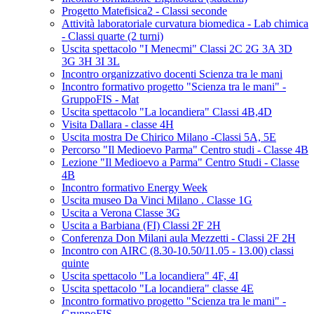
Progetto Matefisica2 - Classi seconde
Attività laboratoriale curvatura biomedica - Lab chimica
- Classi quarte (2 turni)
Uscita spettacolo "I Menecmi" Classi 2C 2G 3A 3D
3G 3H 3I 3L
Incontro organizzativo docenti Scienza tra le mani
Incontro formativo progetto "Scienza tra le mani" -
GruppoFIS - Mat
Uscita spettacolo "La locandiera" Classi 4B,4D
Visita Dallara - classe 4H
Uscita mostra De Chirico Milano -Classi 5A, 5E
Percorso "Il Medioevo Parma" Centro studi - Classe 4B
Lezione "Il Medioevo a Parma" Centro Studi - Classe
4B
Incontro formativo Energy Week
Uscita museo Da Vinci Milano . Classe 1G
Uscita a Verona Classe 3G
Uscita a Barbiana (FI) Classi 2F 2H
Conferenza Don Milani aula Mezzetti - Classi 2F 2H
Incontro con AIRC (8.30-10.50/11.05 - 13.00) classi
quinte
Uscita spettacolo "La locandiera" 4F, 4I
Uscita spettacolo "La locandiera" classe 4E
Incontro formativo progetto "Scienza tra le mani" -
GruppoFIS