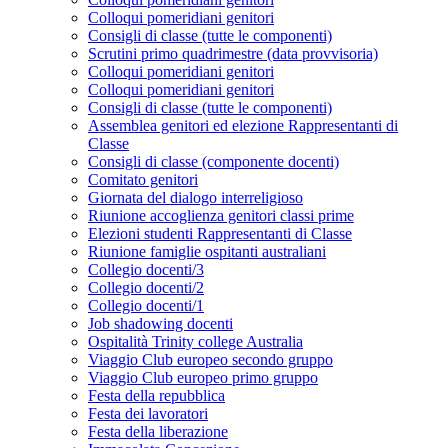
Colloqui pomeridiani genitori
Consigli di classe (tutte le componenti)
Scrutini primo quadrimestre (data provvisoria)
Colloqui pomeridiani genitori
Colloqui pomeridiani genitori
Consigli di classe (tutte le componenti)
Assemblea genitori ed elezione Rappresentanti di
Classe
Consigli di classe (componente docenti)
Comitato genitori
Giornata del dialogo interreligioso
Riunione accoglienza genitori classi prime
Elezioni studenti Rappresentanti di Classe
Riunione famiglie ospitanti australiani
Collegio docenti/3
Collegio docenti/2
Collegio docenti/1
Job shadowing docenti
Ospitalità Trinity college Australia
Viaggio Club europeo secondo gruppo
Viaggio Club europeo primo gruppo
Festa della repubblica
Festa dei lavoratori
Festa della liberazione