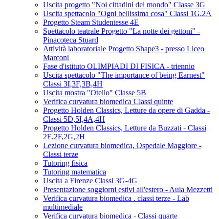
Uscita progetto "Noi cittadini del mondo" Classe 3G
Uscita spettacolo "Ogni bellissima cosa" Classi 1G,2A
Progetto Steam Studentesse 4E
Spettacolo teatrale Progetto "La notte dei gettoni" -
Pinacoteca Stuard
Attività laboratoriale Progetto Shape3 - presso Liceo
Marconi
Fase d'istituto OLIMPIADI DI FISICA - triennio
Uscita spettacolo "The importance of being Earnest"
Classi 3I,3F,3B,4H
Uscita mostra "Otello" Classe 5B
Verifica curvatura biomedica Classi quinte
Progetto Holden Classics, Letture da opere di Gadda -
Classi 5D,5I,4A,4H
Progetto Holden Classics, Letture da Buzzati - Classi
2E,2F,2G,2H
Lezione curvatura biomedica, Ospedale Maggiore -
Classi terze
Tutoring fisica
Tutoring matematica
Uscita a Firenze Classi 3G-4G
Presentazione soggiorni estivi all'estero - Aula Mezzetti
Verifica curvatura biomedica . classi terze - Lab
multimediale
Verifica curvatura biomedica - Classi quarte