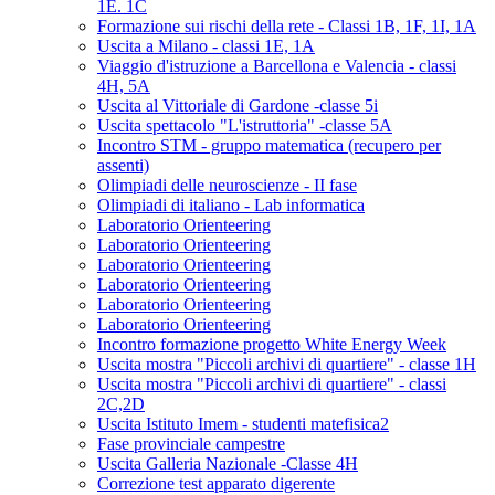
1E. 1C
Formazione sui rischi della rete - Classi 1B, 1F, 1I, 1A
Uscita a Milano - classi 1E, 1A
Viaggio d'istruzione a Barcellona e Valencia - classi
4H, 5A
Uscita al Vittoriale di Gardone -classe 5i
Uscita spettacolo "L'istruttoria" -classe 5A
Incontro STM - gruppo matematica (recupero per
assenti)
Olimpiadi delle neuroscienze - II fase
Olimpiadi di italiano - Lab informatica
Laboratorio Orienteering
Laboratorio Orienteering
Laboratorio Orienteering
Laboratorio Orienteering
Laboratorio Orienteering
Laboratorio Orienteering
Incontro formazione progetto White Energy Week
Uscita mostra "Piccoli archivi di quartiere" - classe 1H
Uscita mostra "Piccoli archivi di quartiere" - classi
2C,2D
Uscita Istituto Imem - studenti matefisica2
Fase provinciale campestre
Uscita Galleria Nazionale -Classe 4H
Correzione test apparato digerente