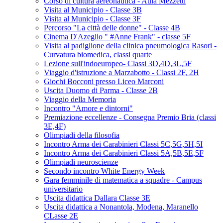
Corso di cultura aereonautica - Aula Mezzetti
Visita al Municipio - Classe 3B
Visita al Municipio - Classe 3F
Percorso "La città delle donne" - Classe 4B
Cinema D'Azeglio " #Anne Frank" - classe 5F
Visita al padiglione della clinica pneumologica Rasori -
Curvatura biomedica, classi quarte
Lezione sull'indoeuropeo- Classi 3D,4D,3L,5F
Viaggio d'istruzione a Marzabotto - Classi 2F, 2H
Giochi Bocconi presso Liceo Marconi
Uscita Duomo di Parma - Classe 2B
Viaggio della Memoria
Incontro "Amore e dintorni"
Premiazione eccellenze - Consegna Premio Bria (classi
3E,4F)
Olimpiadi della filosofia
Incontro Arma dei Carabinieri Classi 5C,5G,5H,5I
Incontro Arma dei Carabinieri Classi 5A,5B,5E,5F
Olimpiadi neuroscienze
Secondo incontro White Energy Week
Gara femminile di matematica a squadre - Campus
universitario
Uscita didattica Dallara Classe 3E
Uscita didattica a Nonantola, Modena, Maranello
CLasse 2E