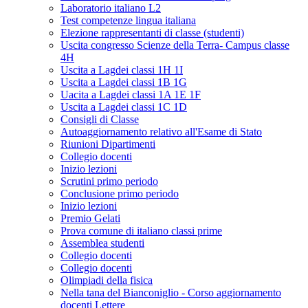
Laboratorio italiano L2
Test competenze lingua italiana
Elezione rappresentanti di classe (studenti)
Uscita congresso Scienze della Terra- Campus classe
4H
Uscita a Lagdei classi 1H 1I
Uscita a Lagdei classi 1B 1G
Uacita a Lagdei classi 1A 1E 1F
Uscita a Lagdei classi 1C 1D
Consigli di Classe
Autoaggiornamento relativo all'Esame di Stato
Riunioni Dipartimenti
Collegio docenti
Inizio lezioni
Scrutini primo periodo
Conclusione primo periodo
Inizio lezioni
Premio Gelati
Prova comune di italiano classi prime
Assemblea studenti
Collegio docenti
Collegio docenti
Olimpiadi della fisica
Nella tana del Bianconiglio - Corso aggiornamento
docenti Lettere