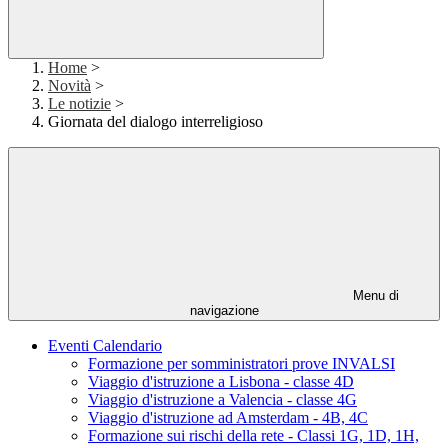
Home
>
Novità
>
Le notizie
>
Giornata del dialogo interreligioso
Menu di
navigazione
Eventi Calendario
Formazione per somministratori prove INVALSI
Viaggio d'istruzione a Lisbona - classe 4D
Viaggio d'istruzione a Valencia - classe 4G
Viaggio d'istruzione ad Amsterdam - 4B, 4C
Formazione sui rischi della rete - Classi 1G, 1D, 1H,