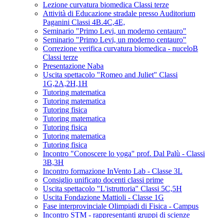
Lezione curvatura biomedica Classi terze
Attività di Educazione stradale presso Auditorium
Paganini Classi 4B.4C,4E,
Seminario "Primo Levi, un moderno centauro"
Seminario "Primo Levi, un moderno centauro"
Correzione verifica curvatura biomedica - nuceloB
Classi terze
Presentazione Naba
Uscita spettacolo "Romeo and Juliet" Classi
1G,2A,2H,1H
Tutoring matematica
Tutoring matematica
Tutoring fisica
Tutoring matematica
Tutoring fisica
Tutoring matematica
Tutoring fisica
Incontro "Conoscere lo yoga" prof. Dal Palù - Classi
3B,3H
Incontro formazione InVento Lab - Classe 3L
Consiglio unificato docenti classi prime
Uscita spettacolo "L'istruttoria" Classi 5C,5H
Uscita Fondazione Mattioli - Classe 1G
Fase interprovinciale Olimpiadi di Fisica - Campus
Incontro STM - rappresentanti gruppi di scienze