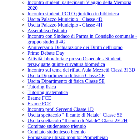
Incontro studenti partecipanti Viaggio della Memoria
2020
Incontro studenti PCTO giuridico in biblioteca
Uscita Palazzo Municipio - Classe 4D
Uscita Palazzo Municipio - Classe 4H
Assemblea d'istituto
Incontro con Sindaco di Parma in Consiglio comunale -
gruppo studenti 4G
Anniversario Dichiarazione dei Diritti dell'uomo
Primo Debate Day
Attività laboratoriale presso Ospedale - Studenti
terze,quarte,quinte curvatura biomedica
Incontro sul tema dei rifiuti Aula Mezzetti Classi 3I 3D
Uscita Dipartimento di fisica Classe 5E
Uscita Dipartimento di fisica Classe 5E
Tutoring fisica
Tutoring matematica
Esame FCE
Esame FCE
Incontro prof. Serventi Classe 1D
Uscita spettacolo " Il canto di Natale" Classe 5E
Uscita spettacolo "Il canto di Natale" Classi 2F 2H
Comitato studentesco triennio
Comitato studentesco biennio
Formazione utiizzo monitor Prometheian