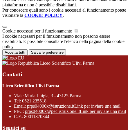
piattaforma e non è possibile disabilitarli.
Per conoscere quali sono i cookie necessari al funzionamento potete
visionare la
COOKIE POLICY
.
Cookie necessari per il funzionamento
I cookie necessari per il funzionamento non possono essere
disabilitati. È possibile consultare l'elenco nella pagina della cookie
policy.
Accetta tutti
Salva le preferenze
Liceo Scientifico Ulivi Parma
Contatti
Liceo Scientifico Ulivi Parma
Viale Maria Luigia, 3 - 43125 Parma
Tel:
0521 235518
Email:
prps04000x@istruzione.it
Link per inviare una mail
PEC:
prps04000x@pec.istruzione.it
Link per inviare una mail
C.F.: 80011870344
Seguici su