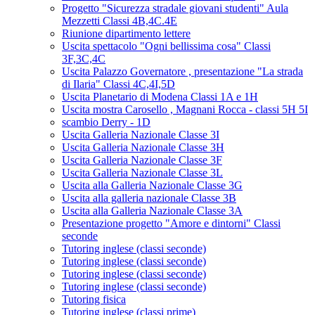
Progetto "Sicurezza stradale giovani studenti" Aula
Mezzetti Classi 4B,4C.4E
Riunione dipartimento lettere
Uscita spettacolo "Ogni bellissima cosa" Classi
3F,3C,4C
Uscita Palazzo Governatore , presentazione "La strada
di Ilaria" Classi 4C,4I,5D
Uscita Planetario di Modena Classi 1A e 1H
Uscita mostra Carosello , Magnani Rocca - classi 5H 5I
scambio Derry - 1D
Uscita Galleria Nazionale Classe 3I
Uscita Galleria Nazionale Classe 3H
Uscita Galleria Nazionale Classe 3F
Uscita Galleria Nazionale Classe 3L
Uscita alla Galleria Nazionale Classe 3G
Uscita alla galleria nazionale Classe 3B
Uscita alla Galleria Nazionale Classe 3A
Presentazione progetto "Amore e dintorni" Classi
seconde
Tutoring inglese (classi seconde)
Tutoring inglese (classi seconde)
Tutoring inglese (classi seconde)
Tutoring inglese (classi seconde)
Tutoring fisica
Tutoring inglese (classi prime)