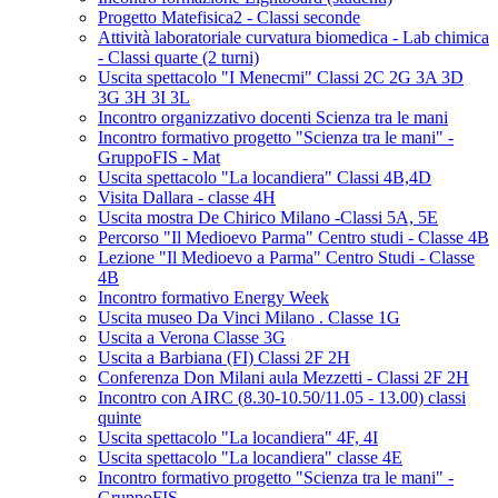
Progetto Matefisica2 - Classi seconde
Attività laboratoriale curvatura biomedica - Lab chimica
- Classi quarte (2 turni)
Uscita spettacolo "I Menecmi" Classi 2C 2G 3A 3D
3G 3H 3I 3L
Incontro organizzativo docenti Scienza tra le mani
Incontro formativo progetto "Scienza tra le mani" -
GruppoFIS - Mat
Uscita spettacolo "La locandiera" Classi 4B,4D
Visita Dallara - classe 4H
Uscita mostra De Chirico Milano -Classi 5A, 5E
Percorso "Il Medioevo Parma" Centro studi - Classe 4B
Lezione "Il Medioevo a Parma" Centro Studi - Classe
4B
Incontro formativo Energy Week
Uscita museo Da Vinci Milano . Classe 1G
Uscita a Verona Classe 3G
Uscita a Barbiana (FI) Classi 2F 2H
Conferenza Don Milani aula Mezzetti - Classi 2F 2H
Incontro con AIRC (8.30-10.50/11.05 - 13.00) classi
quinte
Uscita spettacolo "La locandiera" 4F, 4I
Uscita spettacolo "La locandiera" classe 4E
Incontro formativo progetto "Scienza tra le mani" -
GruppoFIS