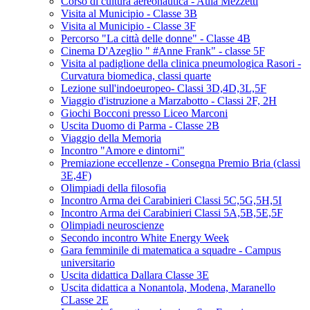
Corso di cultura aereonautica - Aula Mezzetti
Visita al Municipio - Classe 3B
Visita al Municipio - Classe 3F
Percorso "La città delle donne" - Classe 4B
Cinema D'Azeglio " #Anne Frank" - classe 5F
Visita al padiglione della clinica pneumologica Rasori -
Curvatura biomedica, classi quarte
Lezione sull'indoeuropeo- Classi 3D,4D,3L,5F
Viaggio d'istruzione a Marzabotto - Classi 2F, 2H
Giochi Bocconi presso Liceo Marconi
Uscita Duomo di Parma - Classe 2B
Viaggio della Memoria
Incontro "Amore e dintorni"
Premiazione eccellenze - Consegna Premio Bria (classi
3E,4F)
Olimpiadi della filosofia
Incontro Arma dei Carabinieri Classi 5C,5G,5H,5I
Incontro Arma dei Carabinieri Classi 5A,5B,5E,5F
Olimpiadi neuroscienze
Secondo incontro White Energy Week
Gara femminile di matematica a squadre - Campus
universitario
Uscita didattica Dallara Classe 3E
Uscita didattica a Nonantola, Modena, Maranello
CLasse 2E