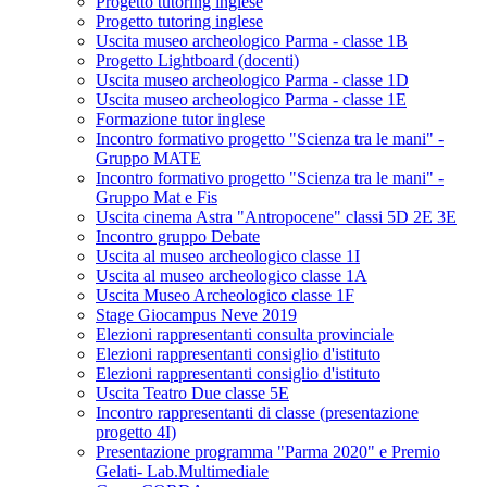
Progetto tutoring inglese
Progetto tutoring inglese
Uscita museo archeologico Parma - classe 1B
Progetto Lightboard (docenti)
Uscita museo archeologico Parma - classe 1D
Uscita museo archeologico Parma - classe 1E
Formazione tutor inglese
Incontro formativo progetto "Scienza tra le mani" -
Gruppo MATE
Incontro formativo progetto "Scienza tra le mani" -
Gruppo Mat e Fis
Uscita cinema Astra "Antropocene" classi 5D 2E 3E
Incontro gruppo Debate
Uscita al museo archeologico classe 1I
Uscita al museo archeologico classe 1A
Uscita Museo Archeologico classe 1F
Stage Giocampus Neve 2019
Elezioni rappresentanti consulta provinciale
Elezioni rappresentanti consiglio d'istituto
Elezioni rappresentanti consiglio d'istituto
Uscita Teatro Due classe 5E
Incontro rappresentanti di classe (presentazione
progetto 4I)
Presentazione programma "Parma 2020" e Premio
Gelati- Lab.Multimediale