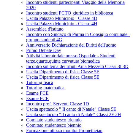
Incontro studenti partecipanti Viaggio della Memoria
2020
Incontro studenti PCTO giuridico in biblioteca
Uscita Palazzo Municipio - Classe 4D
Uscita Palazzo Municipio - Classe 4H
Assemblea d'istituto
Incontro con Sindaco di Parma in Consiglio comunale -
gruppo studenti 4G
Anniversario Dichiarazione dei Diritti dell'uomo
Primo Debate Day
Attività laboratoriale presso Ospedale - Studenti
terze,quarte,quinte curvatura biomedica
Incontro sul tema dei rifiuti Aula Mezzetti Classi 3I 3D
Uscita Dipartimento di fisica Classe 5E
Uscita Dipartimento di fisica Classe 5E
Tutoring fisica
Tutoring matematica
Esame FCE
Esame FCE
Incontro prof. Serventi Classe 1D
Uscita spettacolo " Il canto di Natale" Classe 5E
Uscita spettacolo "Il canto di Natale" Classi 2F 2H
Comitato studentesco triennio
Comitato studentesco biennio
Formazione utiizzo monitor Prometheian