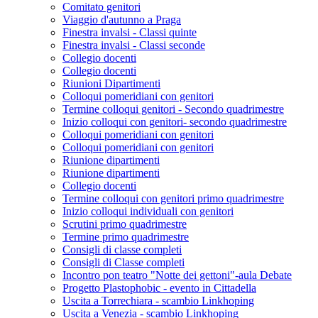
Comitato genitori
Viaggio d'autunno a Praga
Finestra invalsi - Classi quinte
Finestra invalsi - Classi seconde
Collegio docenti
Collegio docenti
Riunioni Dipartimenti
Colloqui pomeridiani con genitori
Termine colloqui genitori - Secondo quadrimestre
Inizio colloqui con genitori- secondo quadrimestre
Colloqui pomeridiani con genitori
Colloqui pomeridiani con genitori
Riunione dipartimenti
Riunione dipartimenti
Collegio docenti
Termine colloqui con genitori primo quadrimestre
Inizio colloqui individuali con genitori
Scrutini primo quadrimestre
Termine primo quadrimestre
Consigli di classe completi
Consigli di Classe completi
Incontro pon teatro "Notte dei gettoni"-aula Debate
Progetto Plastophobic - evento in Cittadella
Uscita a Torrechiara - scambio Linkhoping
Uscita a Venezia - scambio Linkhoping