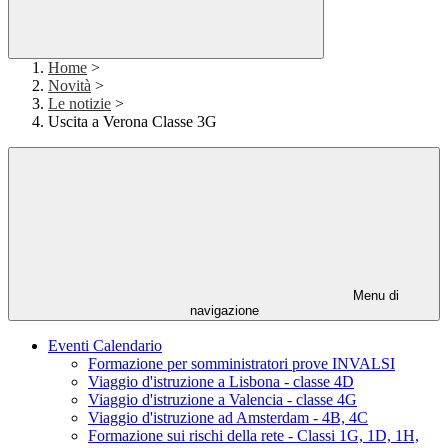
Home
>
Novità
>
Le notizie
>
Uscita a Verona Classe 3G
Menu di
navigazione
Eventi Calendario
Formazione per somministratori prove INVALSI
Viaggio d'istruzione a Lisbona - classe 4D
Viaggio d'istruzione a Valencia - classe 4G
Viaggio d'istruzione ad Amsterdam - 4B, 4C
Formazione sui rischi della rete - Classi 1G, 1D, 1H,