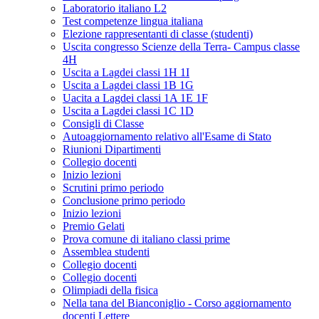
Laboratorio italiano L2
Test competenze lingua italiana
Elezione rappresentanti di classe (studenti)
Uscita congresso Scienze della Terra- Campus classe
4H
Uscita a Lagdei classi 1H 1I
Uscita a Lagdei classi 1B 1G
Uacita a Lagdei classi 1A 1E 1F
Uscita a Lagdei classi 1C 1D
Consigli di Classe
Autoaggiornamento relativo all'Esame di Stato
Riunioni Dipartimenti
Collegio docenti
Inizio lezioni
Scrutini primo periodo
Conclusione primo periodo
Inizio lezioni
Premio Gelati
Prova comune di italiano classi prime
Assemblea studenti
Collegio docenti
Collegio docenti
Olimpiadi della fisica
Nella tana del Bianconiglio - Corso aggiornamento
docenti Lettere