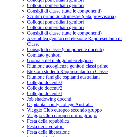
Colloqui pomeridiani genitori
Consigli di classe (tutte le componenti)
Scrutini primo quadrimestre (data provvisoria)
Colloqui pomeridiani genitori
Colloqui pomeridiani genitori
Consigli di classe (tutte le componenti)
Assemblea genitori ed elezione Rappresentanti di
Classe
Consigli di classe (componente docenti)
Comitato genitori
Giornata del dialogo interreligioso
Riunione accoglienza genitori classi prime
Elezioni studenti Rappresentanti di Classe
Riunione famiglie ospitanti australiani
Collegio docenti/3
Collegio docenti/2
Collegio docenti/1
Job shadowing docenti
Ospitalità Trinity college Australia
Viaggio Club europeo secondo gruppo
Viaggio Club europeo primo gruppo
Festa della repubblica
Festa dei lavoratori
Festa della liberazione