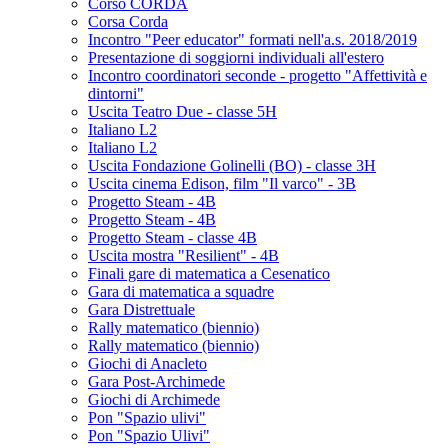
Corso CORDA
Corsa Corda
Incontro "Peer educator" formati nell'a.s. 2018/2019
Presentazione di soggiorni individuali all'estero
Incontro coordinatori seconde - progetto "Affettività e
dintorni"
Uscita Teatro Due - classe 5H
Italiano L2
Italiano L2
Uscita Fondazione Golinelli (BO) - classe 3H
Uscita cinema Edison, film "Il varco" - 3B
Progetto Steam - 4B
Progetto Steam - 4B
Progetto Steam - classe 4B
Uscita mostra "Resilient" - 4B
Finali gare di matematica a Cesenatico
Gara di matematica a squadre
Gara Distrettuale
Rally matematico (biennio)
Rally matematico (biennio)
Giochi di Anacleto
Gara Post-Archimede
Giochi di Archimede
Pon "Spazio ulivi"
Pon "Spazio Ulivi"