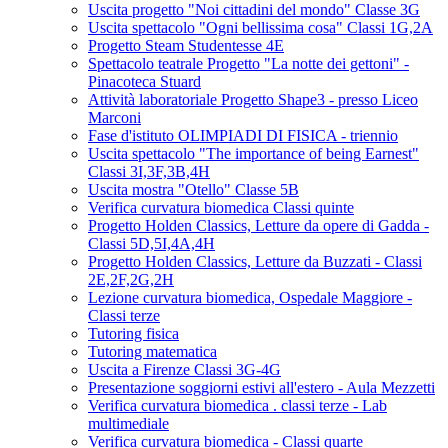
Uscita progetto "Noi cittadini del mondo" Classe 3G
Uscita spettacolo "Ogni bellissima cosa" Classi 1G,2A
Progetto Steam Studentesse 4E
Spettacolo teatrale Progetto "La notte dei gettoni" -
Pinacoteca Stuard
Attività laboratoriale Progetto Shape3 - presso Liceo
Marconi
Fase d'istituto OLIMPIADI DI FISICA - triennio
Uscita spettacolo "The importance of being Earnest"
Classi 3I,3F,3B,4H
Uscita mostra "Otello" Classe 5B
Verifica curvatura biomedica Classi quinte
Progetto Holden Classics, Letture da opere di Gadda -
Classi 5D,5I,4A,4H
Progetto Holden Classics, Letture da Buzzati - Classi
2E,2F,2G,2H
Lezione curvatura biomedica, Ospedale Maggiore -
Classi terze
Tutoring fisica
Tutoring matematica
Uscita a Firenze Classi 3G-4G
Presentazione soggiorni estivi all'estero - Aula Mezzetti
Verifica curvatura biomedica . classi terze - Lab
multimediale
Verifica curvatura biomedica - Classi quarte