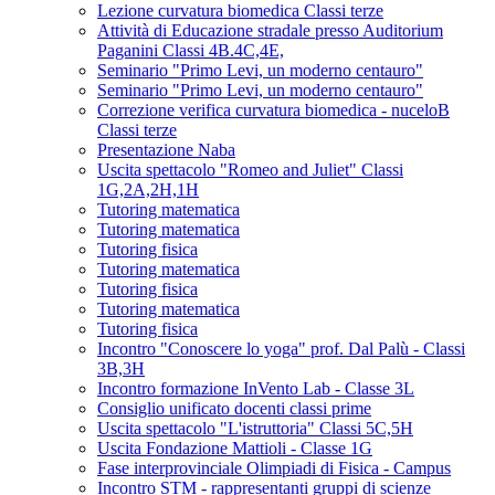
Lezione curvatura biomedica Classi terze
Attività di Educazione stradale presso Auditorium
Paganini Classi 4B.4C,4E,
Seminario "Primo Levi, un moderno centauro"
Seminario "Primo Levi, un moderno centauro"
Correzione verifica curvatura biomedica - nuceloB
Classi terze
Presentazione Naba
Uscita spettacolo "Romeo and Juliet" Classi
1G,2A,2H,1H
Tutoring matematica
Tutoring matematica
Tutoring fisica
Tutoring matematica
Tutoring fisica
Tutoring matematica
Tutoring fisica
Incontro "Conoscere lo yoga" prof. Dal Palù - Classi
3B,3H
Incontro formazione InVento Lab - Classe 3L
Consiglio unificato docenti classi prime
Uscita spettacolo "L'istruttoria" Classi 5C,5H
Uscita Fondazione Mattioli - Classe 1G
Fase interprovinciale Olimpiadi di Fisica - Campus
Incontro STM - rappresentanti gruppi di scienze