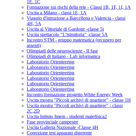
1E. 1C
Formazione sui rischi della rete - Classi 1B, 1F, 1I, 1A
Uscita a Milano - classi 1E, 1A
Viaggio d'istruzione a Barcellona e Valencia - classi
4H, 5A
Uscita al Vittoriale di Gardone -classe 5i
Uscita spettacolo "L'istruttoria" -classe 5A
Incontro STM - gruppo matematica (recupero per
assenti)
Olimpiadi delle neuroscienze - II fase
Olimpiadi di italiano - Lab informatica
Laboratorio Orienteering
Laboratorio Orienteering
Laboratorio Orienteering
Laboratorio Orienteering
Laboratorio Orienteering
Laboratorio Orienteering
Incontro formazione progetto White Energy Week
Uscita mostra "Piccoli archivi di quartiere" - classe 1H
Uscita mostra "Piccoli archivi di quartiere" - classi
2C,2D
Uscita Istituto Imem - studenti matefisica2
Fase provinciale campestre
Uscita Galleria Nazionale -Classe 4H
Correzione test apparato digerente