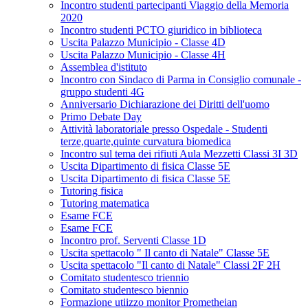
Incontro studenti partecipanti Viaggio della Memoria
2020
Incontro studenti PCTO giuridico in biblioteca
Uscita Palazzo Municipio - Classe 4D
Uscita Palazzo Municipio - Classe 4H
Assemblea d'istituto
Incontro con Sindaco di Parma in Consiglio comunale -
gruppo studenti 4G
Anniversario Dichiarazione dei Diritti dell'uomo
Primo Debate Day
Attività laboratoriale presso Ospedale - Studenti
terze,quarte,quinte curvatura biomedica
Incontro sul tema dei rifiuti Aula Mezzetti Classi 3I 3D
Uscita Dipartimento di fisica Classe 5E
Uscita Dipartimento di fisica Classe 5E
Tutoring fisica
Tutoring matematica
Esame FCE
Esame FCE
Incontro prof. Serventi Classe 1D
Uscita spettacolo " Il canto di Natale" Classe 5E
Uscita spettacolo "Il canto di Natale" Classi 2F 2H
Comitato studentesco triennio
Comitato studentesco biennio
Formazione utiizzo monitor Prometheian