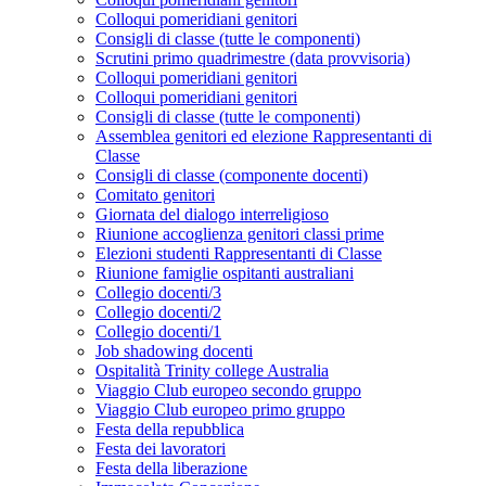
Colloqui pomeridiani genitori
Consigli di classe (tutte le componenti)
Scrutini primo quadrimestre (data provvisoria)
Colloqui pomeridiani genitori
Colloqui pomeridiani genitori
Consigli di classe (tutte le componenti)
Assemblea genitori ed elezione Rappresentanti di
Classe
Consigli di classe (componente docenti)
Comitato genitori
Giornata del dialogo interreligioso
Riunione accoglienza genitori classi prime
Elezioni studenti Rappresentanti di Classe
Riunione famiglie ospitanti australiani
Collegio docenti/3
Collegio docenti/2
Collegio docenti/1
Job shadowing docenti
Ospitalità Trinity college Australia
Viaggio Club europeo secondo gruppo
Viaggio Club europeo primo gruppo
Festa della repubblica
Festa dei lavoratori
Festa della liberazione