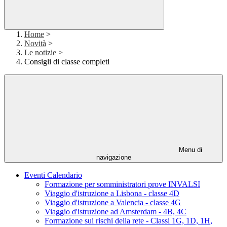
Home
>
Novità
>
Le notizie
>
Consigli di classe completi
Menu di
navigazione
Eventi Calendario
Formazione per somministratori prove INVALSI
Viaggio d'istruzione a Lisbona - classe 4D
Viaggio d'istruzione a Valencia - classe 4G
Viaggio d'istruzione ad Amsterdam - 4B, 4C
Formazione sui rischi della rete - Classi 1G, 1D, 1H,