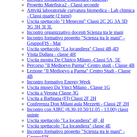
Progetto Matefisica2 - Classi seconde
Attività laboratoriale curvatura biomedica - Lab chimica
- Classi quarte (2 turni)
Uscita spettacolo "I Menecmi" Classi 2C 2G 3A 3D
3G 3H 3I 3L
Incontro organizzativo docenti Scienza tra le mani
Incontro formativo progetto "Scienza tra le mani" -
GruppoFIS - Mat
Uscita spettacolo "La locandiera" Classi 4B,4D
Visita Dallara - classe 4H
Uscita mostra De Chirico Milano -Classi 5A, 5E
Percorso "Il Medioevo Parma" Centro studi - Classe 4B
Lezione "Il Medioevo a Parma" Centro Studi - Classe
4B
Incontro formativo Energy Week
Uscita museo Da Vinci Milano . Classe 1G
Uscita a Verona Classe 3G
Uscita a Barbiana (FI) Classi 2F 2H
Conferenza Don Milani aula Mezzetti - Classi 2F 2H
Incontro con AIRC (8.30-10.50/11.05 - 13.00) classi
quinte
Uscita spettacolo "La locandiera" 4F, 4I
Uscita spettacolo "La locandiera" classe 4E
Incontro formativo progetto "Scienza tra le mani" -
GruppoFIS