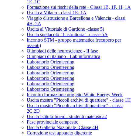
1E. 1C
Formazione sui rischi della rete - Classi 1B, 1F, 1I, 1A
Uscita a Milano - classi 1E, 1A
Viaggio d'istruzione a Barcellona e Valencia - classi
4H, 5A
Uscita al Vittoriale di Gardone -classe 5i
Uscita spettacolo "L'istruttoria" -classe 5A
Incontro STM - gruppo matematica (recupero per
assenti)
Olimpiadi delle neuroscienze - II fase
Olimpiadi di italiano - Lab informatica
Laboratorio Orienteering
Laboratorio Orienteering
Laboratorio Orienteering
Laboratorio Orienteering
Laboratorio Orienteering
Laboratorio Orienteering
Incontro formazione progetto White Energy Week
Uscita mostra "Piccoli archivi di quartiere" - classe 1H
Uscita mostra "Piccoli archivi di quartiere" - classi
2C,2D
Uscita Istituto Imem - studenti matefisica2
Fase provinciale campestre
Uscita Galleria Nazionale -Classe 4H
Correzione test apparato digerente