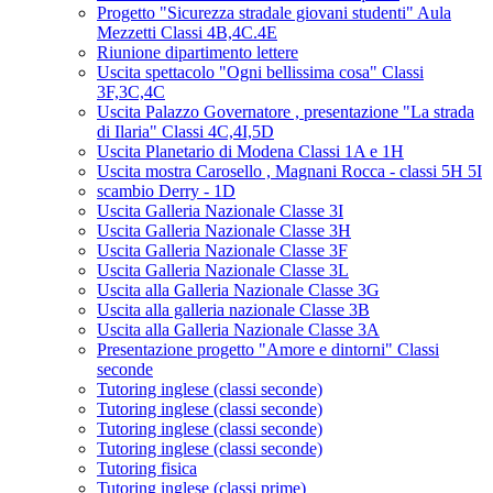
Progetto "Sicurezza stradale giovani studenti" Aula
Mezzetti Classi 4B,4C.4E
Riunione dipartimento lettere
Uscita spettacolo "Ogni bellissima cosa" Classi
3F,3C,4C
Uscita Palazzo Governatore , presentazione "La strada
di Ilaria" Classi 4C,4I,5D
Uscita Planetario di Modena Classi 1A e 1H
Uscita mostra Carosello , Magnani Rocca - classi 5H 5I
scambio Derry - 1D
Uscita Galleria Nazionale Classe 3I
Uscita Galleria Nazionale Classe 3H
Uscita Galleria Nazionale Classe 3F
Uscita Galleria Nazionale Classe 3L
Uscita alla Galleria Nazionale Classe 3G
Uscita alla galleria nazionale Classe 3B
Uscita alla Galleria Nazionale Classe 3A
Presentazione progetto "Amore e dintorni" Classi
seconde
Tutoring inglese (classi seconde)
Tutoring inglese (classi seconde)
Tutoring inglese (classi seconde)
Tutoring inglese (classi seconde)
Tutoring fisica
Tutoring inglese (classi prime)