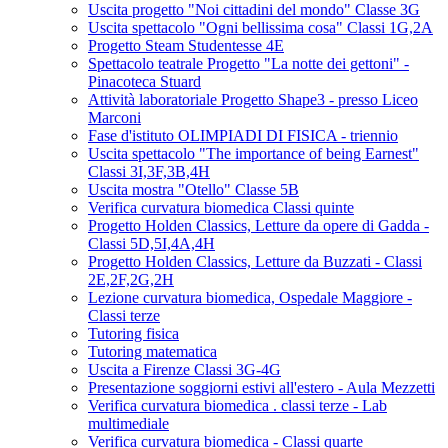
Uscita progetto "Noi cittadini del mondo" Classe 3G
Uscita spettacolo "Ogni bellissima cosa" Classi 1G,2A
Progetto Steam Studentesse 4E
Spettacolo teatrale Progetto "La notte dei gettoni" -
Pinacoteca Stuard
Attività laboratoriale Progetto Shape3 - presso Liceo
Marconi
Fase d'istituto OLIMPIADI DI FISICA - triennio
Uscita spettacolo "The importance of being Earnest"
Classi 3I,3F,3B,4H
Uscita mostra "Otello" Classe 5B
Verifica curvatura biomedica Classi quinte
Progetto Holden Classics, Letture da opere di Gadda -
Classi 5D,5I,4A,4H
Progetto Holden Classics, Letture da Buzzati - Classi
2E,2F,2G,2H
Lezione curvatura biomedica, Ospedale Maggiore -
Classi terze
Tutoring fisica
Tutoring matematica
Uscita a Firenze Classi 3G-4G
Presentazione soggiorni estivi all'estero - Aula Mezzetti
Verifica curvatura biomedica . classi terze - Lab
multimediale
Verifica curvatura biomedica - Classi quarte