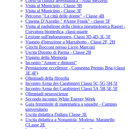
Corso di cultura aereonautica - Aula Mezzetti
Visita al Municipio - Classe 3B
Visita al Municipio - Classe 3F
Percorso "La città delle donne" - Classe 4B
Cinema D'Azeglio " #Anne Frank" - classe 5F
Visita al padiglione della clinica pneumologica Rasori -
Curvatura biomedica, classi quarte
Lezione sull'indoeuropeo- Classi 3D,4D,3L,5F
Viaggio d'istruzione a Marzabotto - Classi 2F, 2H
Giochi Bocconi presso Liceo Marconi
Uscita Duomo di Parma - Classe 2B
Viaggio della Memoria
Incontro "Amore e dintorni"
Premiazione eccellenze - Consegna Premio Bria (classi
3E,4F)
Olimpiadi della filosofia
Incontro Arma dei Carabinieri Classi 5C,5G,5H,5I
Incontro Arma dei Carabinieri Classi 5A,5B,5E,5F
Olimpiadi neuroscienze
Secondo incontro White Energy Week
Gara femminile di matematica a squadre - Campus
universitario
Uscita didattica Dallara Classe 3E
Uscita didattica a Nonantola, Modena, Maranello
CLasse 2E