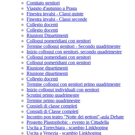
Comitato genitori
Viaggio d'autunno a Praga
Finestra invalsi - Classi quinte
Finestra invalsi - Classi seconde
Collegio docenti
Collegio docenti
Riunioni Dipartimenti
Colloqui pomeridiani con genitori
Termine colloqui genitori - Secondo quadrimestre
Inizio colloqui con genitori- secondo quadrimestre
Colloqui pomeridiani con genitori
Colloqui pomeridiani con genitori
Riunione dipartimenti
Riunione dipartimenti
Collegio docenti
Termine colloqui con genitori primo quadrimestre
Inizio colloqui individuali con genitori
Scrutini primo quadrimestre
Termine primo quadrimestre
Consigli di classe completi
Consigli di Classe completi
Incontro pon teatro "Notte dei gettoni"-aula Debate
Progetto Plastophobic - evento in Cittadella
Uscita a Torrechiara - scambio Linkhoping
Uscita a Venezia - scambio Linkhoping