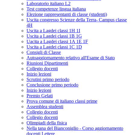
Laboratorio italiano L2
Test competenze lingua italiana
Elezione rappresentanti di classe (studenti)
Uscita congresso Scienze della Terra- Campus classe
4H
Uscita a Lagdei classi 1H 1I
Uscita a Lagdei classi 1B 1G
Uacita a Lagdei classi 1A 1E 1F
Uscita a Lagdei classi 1C 1D
Consigli di Classe
Autoaggiornamento relativo all'Esame di Stato
Riunioni Dipartimenti
Collegio docenti
Inizio lezioni
Scrutini primo periodo
Conclusione primo periodo
Inizio lezioni
Premio Gelati
Prova comune di italiano classi prime
Assemblea studenti
Collegio docenti
Collegio docenti
Olimpiadi della fisica
Nella tana del Bianconiglio - Corso aggiornamento
docenti Lettere