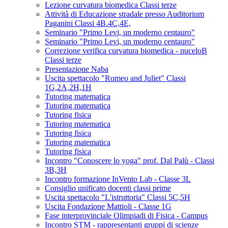
Lezione curvatura biomedica Classi terze
Attività di Educazione stradale presso Auditorium
Paganini Classi 4B.4C,4E,
Seminario "Primo Levi, un moderno centauro"
Seminario "Primo Levi, un moderno centauro"
Correzione verifica curvatura biomedica - nuceloB
Classi terze
Presentazione Naba
Uscita spettacolo "Romeo and Juliet" Classi
1G,2A,2H,1H
Tutoring matematica
Tutoring matematica
Tutoring fisica
Tutoring matematica
Tutoring fisica
Tutoring matematica
Tutoring fisica
Incontro "Conoscere lo yoga" prof. Dal Palù - Classi
3B,3H
Incontro formazione InVento Lab - Classe 3L
Consiglio unificato docenti classi prime
Uscita spettacolo "L'istruttoria" Classi 5C,5H
Uscita Fondazione Mattioli - Classe 1G
Fase interprovinciale Olimpiadi di Fisica - Campus
Incontro STM - rappresentanti gruppi di scienze