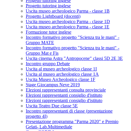
Progetto tutoring inglese
Progetto tutoring inglese
Uscita museo archeologico Parma - classe 1B
Progetto Lightboard (docenti)
Uscita museo archeologico Parma - classe 1D
Uscita museo archeologico Parma - classe 1E
Formazione tutor inglese
Incontro formativo progetto "Scienza tra le mani" -
Gruppo MATE
Incontro formativo progetto "Scienza tra le mani" -
Gruppo Mat e Fis
Uscita cinema Astra "Antropocene" classi 5D 2E 3E
Incontro gruppo Debate
Uscita al museo archeologico classe 1I
Uscita al museo archeologico classe 1A
Uscita Museo Archeologico classe 1F
Stage Giocampus Neve 2019
Elezioni rappresentanti consulta provinciale
Elezioni rappresentanti consiglio d'istituto
Elezioni rappresentanti consiglio d'istituto
Uscita Teatro Due classe 5E
Incontro rappresentanti di classe (presentazione
progetto 4I)
Presentazione programma "Parma 2020" e Premio
Gelati- Lab.Multimediale