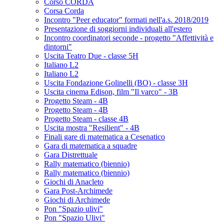
Corso CORDA
Corsa Corda
Incontro "Peer educator" formati nell'a.s. 2018/2019
Presentazione di soggiorni individuali all'estero
Incontro coordinatori seconde - progetto "Affettività e
dintorni"
Uscita Teatro Due - classe 5H
Italiano L2
Italiano L2
Uscita Fondazione Golinelli (BO) - classe 3H
Uscita cinema Edison, film "Il varco" - 3B
Progetto Steam - 4B
Progetto Steam - 4B
Progetto Steam - classe 4B
Uscita mostra "Resilient" - 4B
Finali gare di matematica a Cesenatico
Gara di matematica a squadre
Gara Distrettuale
Rally matematico (biennio)
Rally matematico (biennio)
Giochi di Anacleto
Gara Post-Archimede
Giochi di Archimede
Pon "Spazio ulivi"
Pon "Spazio Ulivi"