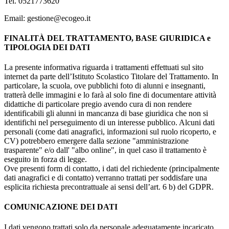
Tel. 0521773620
Email: gestione
@ecogeo.it
FINALITÀ DEL TRATTAMENTO, BASE GIURIDICA e
TIPOLOGIA DEI DATI
La presente informativa riguarda i trattamenti effettuati sul sito
internet da parte dell’Istituto Scolastico Titolare del Trattamento. In
particolare, la scuola, ove pubblichi foto di alunni e insegnanti,
tratterà delle immagini e lo farà al solo fine di documentare attività
didattiche di particolare pregio avendo cura di non rendere
identificabili gli alunni in mancanza di base giuridica che non si
identifichi nel perseguimento di un interesse pubblico. Alcuni dati
personali (come dati anagrafici, informazioni sul ruolo ricoperto, e
CV) potrebbero emergere dalla sezione "amministrazione
trasparente" e/o dall' "albo online", in quel caso il trattamento è
eseguito in forza di legge.
Ove presenti form di contatto, i dati del richiedente (principalmente
dati anagrafici e di contatto) verranno trattati per soddisfare una
esplicita richiesta precontrattuale ai sensi dell’art. 6 b) del GDPR.
COMUNICAZIONE DEI DATI
I dati vengono trattati solo da personale adeguatamente incaricato