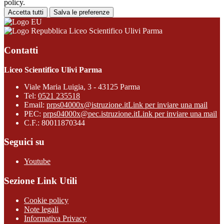
policy.
Accetta tutti
Salva le preferenze
Liceo Scientifico Ulivi Parma
Contatti
Liceo Scientifico Ulivi Parma
Viale Maria Luigia, 3 - 43125 Parma
Tel:
0521 235518
Email:
prps04000x@istruzione.it
Link per inviare una mail
PEC:
prps04000x@pec.istruzione.it
Link per inviare una mail
C.F.: 80011870344
Seguici su
Youtube
Sezione Link Utili
Cookie policy
Note legali
Informativa Privacy