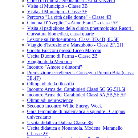
Corso di cultura aereonautica - Aula Mezzetti
Visita al Municipio - Classe 3B
Visita al Municipio - Classe 3F
Percorso "La città delle donne" - Classe 4B
Cinema D'Azeglio " #Anne Frank" - classe 5F
Visita al padiglione della clinica pneumologica Rasori -
Curvatura biomedica, classi quarte
Lezione sull'indoeuropeo- Classi 3D,4D,3L,5F
Viaggio d'istruzione a Marzabotto - Classi 2F, 2H
Giochi Bocconi presso Liceo Marconi
Uscita Duomo di Parma - Classe 2B
Viaggio della Memoria
Incontro "Amore e dintorni"
Premiazione eccellenze - Consegna Premio Bria (classi
3E,4F)
Olimpiadi della filosofia
Incontro Arma dei Carabinieri Classi 5C,5G,5H,5I
Incontro Arma dei Carabinieri Classi 5A,5B,5E,5F
Olimpiadi neuroscienze
Secondo incontro White Energy Week
Gara femminile di matematica a squadre - Campus
universitario
Uscita didattica Dallara Classe 3E
Uscita didattica a Nonantola, Modena, Maranello
CLasse 2E