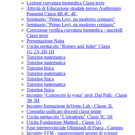
Lezione curvatura biomedica Classi terze
Attività di Educazione stradale presso Auditorium
Paganini Classi 4B.4C,4E,
Seminario "Primo Levi, un moderno centauro"
Seminario "Primo Levi, un moderno centauro"
Correzione verifica curvatura biomedica - nuceloB
Classi terze
Presentazione Naba
Uscita spettacolo "Romeo and Juliet" Classi
1G,2A,2H,1H
Tutoring matematica
Tutoring matematica
Tutoring fisica
Tutoring matematica
Tutoring fisica
Tutoring matematica
Tutoring fisica
Incontro "Conoscere lo yoga" prof. Dal Palù - Classi
3B,3H
Incontro formazione InVento Lab - Classe 3L
Consiglio unificato docenti classi prime
Uscita spettacolo "L'istruttoria" Classi 5C,5H
Uscita Fondazione Mattioli - Classe 1G
Fase interprovinciale Olimpiadi di Fisica - Campus
Incontro STM - rappresentanti gruppi di scienze