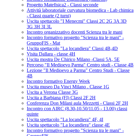
Progetto Matefisica2 - Classi seconde
Attività laboratoriale curvatura biomedica - Lab chimica
- Classi quarte (2 turni)
Uscita spettacolo "I Menecmi" Classi 2C 2G 3A 3D
3G 3H 3I 3L
Incontro organizzativo docenti Scienza tra le mani
Incontro formativo progetto "Scienza tra le mani" -
GruppoFIS - Mat
Uscita spettacolo "La locandiera" Classi 4B,4D
Visita Dallara - classe 4H
Uscita mostra De Chirico Milano -Classi 5A, 5E
Percorso "Il Medioevo Parma" Centro studi - Classe 4B
Lezione "Il Medioevo a Parma" Centro Studi - Classe
4B
Incontro formativo Energy Week
Uscita museo Da Vinci Milano . Classe 1G
Uscita a Verona Classe 3G
Uscita a Barbiana (FI) Classi 2F 2H
Conferenza Don Milani aula Mezzetti - Classi 2F 2H
Incontro con AIRC (8.30-10.50/11.05 - 13.00) classi
quinte
Uscita spettacolo "La locandiera" 4F, 4I
Uscita spettacolo "La locandiera" classe 4E
Incontro formativo progetto "Scienza tra le mani" -
GruppoFIS