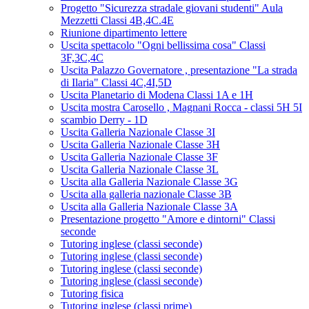
Progetto "Sicurezza stradale giovani studenti" Aula
Mezzetti Classi 4B,4C.4E
Riunione dipartimento lettere
Uscita spettacolo "Ogni bellissima cosa" Classi
3F,3C,4C
Uscita Palazzo Governatore , presentazione "La strada
di Ilaria" Classi 4C,4I,5D
Uscita Planetario di Modena Classi 1A e 1H
Uscita mostra Carosello , Magnani Rocca - classi 5H 5I
scambio Derry - 1D
Uscita Galleria Nazionale Classe 3I
Uscita Galleria Nazionale Classe 3H
Uscita Galleria Nazionale Classe 3F
Uscita Galleria Nazionale Classe 3L
Uscita alla Galleria Nazionale Classe 3G
Uscita alla galleria nazionale Classe 3B
Uscita alla Galleria Nazionale Classe 3A
Presentazione progetto "Amore e dintorni" Classi
seconde
Tutoring inglese (classi seconde)
Tutoring inglese (classi seconde)
Tutoring inglese (classi seconde)
Tutoring inglese (classi seconde)
Tutoring fisica
Tutoring inglese (classi prime)