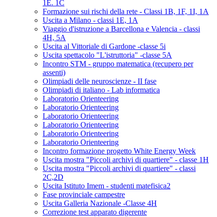
1E. 1C
Formazione sui rischi della rete - Classi 1B, 1F, 1I, 1A
Uscita a Milano - classi 1E, 1A
Viaggio d'istruzione a Barcellona e Valencia - classi
4H, 5A
Uscita al Vittoriale di Gardone -classe 5i
Uscita spettacolo "L'istruttoria" -classe 5A
Incontro STM - gruppo matematica (recupero per
assenti)
Olimpiadi delle neuroscienze - II fase
Olimpiadi di italiano - Lab informatica
Laboratorio Orienteering
Laboratorio Orienteering
Laboratorio Orienteering
Laboratorio Orienteering
Laboratorio Orienteering
Laboratorio Orienteering
Incontro formazione progetto White Energy Week
Uscita mostra "Piccoli archivi di quartiere" - classe 1H
Uscita mostra "Piccoli archivi di quartiere" - classi
2C,2D
Uscita Istituto Imem - studenti matefisica2
Fase provinciale campestre
Uscita Galleria Nazionale -Classe 4H
Correzione test apparato digerente