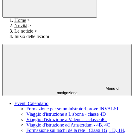
Home
>
Novità
>
Le notizie
>
Inizio delle lezioni
Menu di
navigazione
Eventi Calendario
Formazione per somministratori prove INVALSI
Viaggio d'istruzione a Lisbona - classe 4D
Viaggio d'istruzione a Valencia - classe 4G
Viaggio d'istruzione ad Amsterdam - 4B, 4C
Formazione sui rischi della rete - Classi 1G, 1D, 1H,