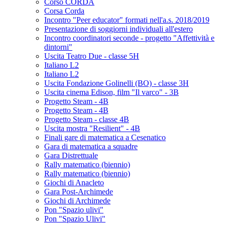
Corso CORDA
Corsa Corda
Incontro "Peer educator" formati nell'a.s. 2018/2019
Presentazione di soggiorni individuali all'estero
Incontro coordinatori seconde - progetto "Affettività e
dintorni"
Uscita Teatro Due - classe 5H
Italiano L2
Italiano L2
Uscita Fondazione Golinelli (BO) - classe 3H
Uscita cinema Edison, film "Il varco" - 3B
Progetto Steam - 4B
Progetto Steam - 4B
Progetto Steam - classe 4B
Uscita mostra "Resilient" - 4B
Finali gare di matematica a Cesenatico
Gara di matematica a squadre
Gara Distrettuale
Rally matematico (biennio)
Rally matematico (biennio)
Giochi di Anacleto
Gara Post-Archimede
Giochi di Archimede
Pon "Spazio ulivi"
Pon "Spazio Ulivi"