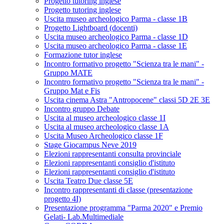
Progetto tutoring inglese
Progetto tutoring inglese
Uscita museo archeologico Parma - classe 1B
Progetto Lightboard (docenti)
Uscita museo archeologico Parma - classe 1D
Uscita museo archeologico Parma - classe 1E
Formazione tutor inglese
Incontro formativo progetto "Scienza tra le mani" -
Gruppo MATE
Incontro formativo progetto "Scienza tra le mani" -
Gruppo Mat e Fis
Uscita cinema Astra "Antropocene" classi 5D 2E 3E
Incontro gruppo Debate
Uscita al museo archeologico classe 1I
Uscita al museo archeologico classe 1A
Uscita Museo Archeologico classe 1F
Stage Giocampus Neve 2019
Elezioni rappresentanti consulta provinciale
Elezioni rappresentanti consiglio d'istituto
Elezioni rappresentanti consiglio d'istituto
Uscita Teatro Due classe 5E
Incontro rappresentanti di classe (presentazione
progetto 4I)
Presentazione programma "Parma 2020" e Premio
Gelati- Lab.Multimediale