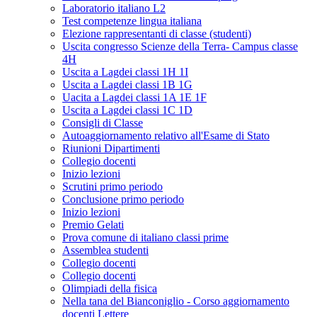
Laboratorio italiano L2
Test competenze lingua italiana
Elezione rappresentanti di classe (studenti)
Uscita congresso Scienze della Terra- Campus classe
4H
Uscita a Lagdei classi 1H 1I
Uscita a Lagdei classi 1B 1G
Uacita a Lagdei classi 1A 1E 1F
Uscita a Lagdei classi 1C 1D
Consigli di Classe
Autoaggiornamento relativo all'Esame di Stato
Riunioni Dipartimenti
Collegio docenti
Inizio lezioni
Scrutini primo periodo
Conclusione primo periodo
Inizio lezioni
Premio Gelati
Prova comune di italiano classi prime
Assemblea studenti
Collegio docenti
Collegio docenti
Olimpiadi della fisica
Nella tana del Bianconiglio - Corso aggiornamento
docenti Lettere