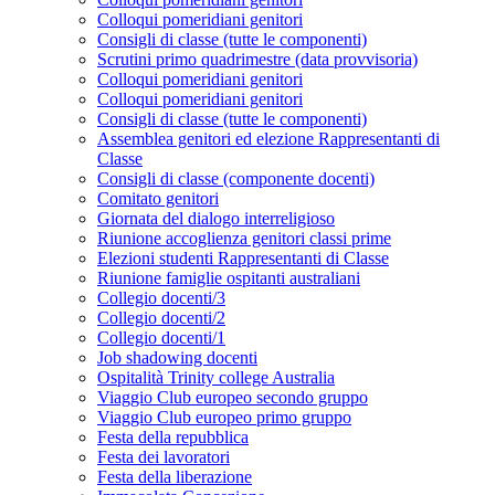
Colloqui pomeridiani genitori
Consigli di classe (tutte le componenti)
Scrutini primo quadrimestre (data provvisoria)
Colloqui pomeridiani genitori
Colloqui pomeridiani genitori
Consigli di classe (tutte le componenti)
Assemblea genitori ed elezione Rappresentanti di
Classe
Consigli di classe (componente docenti)
Comitato genitori
Giornata del dialogo interreligioso
Riunione accoglienza genitori classi prime
Elezioni studenti Rappresentanti di Classe
Riunione famiglie ospitanti australiani
Collegio docenti/3
Collegio docenti/2
Collegio docenti/1
Job shadowing docenti
Ospitalità Trinity college Australia
Viaggio Club europeo secondo gruppo
Viaggio Club europeo primo gruppo
Festa della repubblica
Festa dei lavoratori
Festa della liberazione