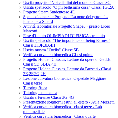
Uscita progetto "Noi cittadini del mondo" Classe 3G
Uscita spettacolo "Ogni bellissima cosa" Classi 1G,2A
Progetto Steam Studentesse 4E
Spettacolo teatrale Progetto "La notte dei gettoni" -
Pinacoteca Stuard
Attività laboratoriale Progetto Shape3 - presso Liceo
Marconi
Fase d'istituto OLIMPIADI DI FISICA - triennio
Uscita spettacolo "The importance of being Earnest"
Classi 3I,3F,3B,4H
Uscita mostra "Otello" Classe 5B
Verifica curvatura biomedica Classi quinte
Progetto Holden Classics, Letture da opere di Gadda -
Classi 5D,5I,4A,4H
Progetto Holden Classics, Letture da Buzzati - Classi
2E,2F,2G,2H
Lezione curvatura biomedica, Ospedale Maggiore -
Classi terze
Tutoring fisica
Tutoring matematica
Uscita a Firenze Classi 3G-4G
Presentazione soggiorni estivi all'estero - Aula Mezzetti
Verifica curvatura biomedica . classi terze - Lab
multimediale
Verifica curvatura biomedica - Classi quarte