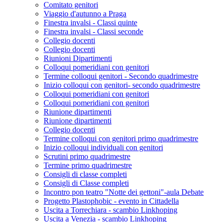
Comitato genitori
Viaggio d'autunno a Praga
Finestra invalsi - Classi quinte
Finestra invalsi - Classi seconde
Collegio docenti
Collegio docenti
Riunioni Dipartimenti
Colloqui pomeridiani con genitori
Termine colloqui genitori - Secondo quadrimestre
Inizio colloqui con genitori- secondo quadrimestre
Colloqui pomeridiani con genitori
Colloqui pomeridiani con genitori
Riunione dipartimenti
Riunione dipartimenti
Collegio docenti
Termine colloqui con genitori primo quadrimestre
Inizio colloqui individuali con genitori
Scrutini primo quadrimestre
Termine primo quadrimestre
Consigli di classe completi
Consigli di Classe completi
Incontro pon teatro "Notte dei gettoni"-aula Debate
Progetto Plastophobic - evento in Cittadella
Uscita a Torrechiara - scambio Linkhoping
Uscita a Venezia - scambio Linkhoping