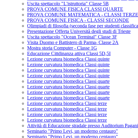
Uscita spettacolo "L'istruttoria" Classe 5B
PROVA COMUNE FISICA CLASSI QUARTE
PROVA COMUNE MATEMATICA - CLASSI TERZ
PROVA COMUNE FISICA - CLASSI SECONDE
Olimpiadi di filosofia (seconda fase per studenti classifica
Presentazione Offerta Università degli studi di Trieste
Uscita spettacolo "Ocean Terminal" Classe 3F
Visita Duomo e Battistero di Parma- Classe 2A
Mostra storia Computer - Classe 1G
Educazione Cittdinanza attiva Classi 5D,5I
Lezione curvatura biomedica Classi quinte
Lezione curvatura biomedica Classi quinte
Lezione curvatura biomedica Classi quinte
Lezione curvatura biomedica Classi quinte
Lezione curvatura biomedica Classi quarte
Lezione curvatura biomedica Classi quarte
Lezione curvatura biomedica Classi quarte
Lezione curvatura biomedica Classi quarte
Lezione curvatura biomedica Classi terze
Lezione curvatura biomedica Classi terze
Lezione curvatura biomedica Classi terze
Lezione curvatura biomedica Classi terze
Attività di Educazione stradale presso Auditorium Pagan
Seminario "Primo Levi, un moderno centauro"
Seminario "Primo Levi, un moderno centauro"