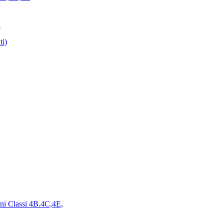
E
ti)
ini Classi 4B.4C,4E,