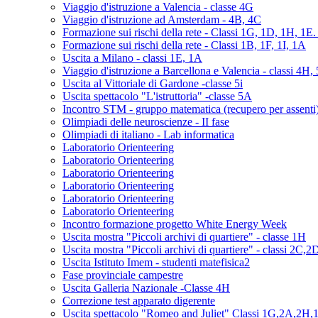
Viaggio d'istruzione a Valencia - classe 4G
Viaggio d'istruzione ad Amsterdam - 4B, 4C
Formazione sui rischi della rete - Classi 1G, 1D, 1H, 1E
Formazione sui rischi della rete - Classi 1B, 1F, 1I, 1A
Uscita a Milano - classi 1E, 1A
Viaggio d'istruzione a Barcellona e Valencia - classi 4H,
Uscita al Vittoriale di Gardone -classe 5i
Uscita spettacolo "L'istruttoria" -classe 5A
Incontro STM - gruppo matematica (recupero per assenti
Olimpiadi delle neuroscienze - II fase
Olimpiadi di italiano - Lab informatica
Laboratorio Orienteering
Laboratorio Orienteering
Laboratorio Orienteering
Laboratorio Orienteering
Laboratorio Orienteering
Laboratorio Orienteering
Incontro formazione progetto White Energy Week
Uscita mostra "Piccoli archivi di quartiere" - classe 1H
Uscita mostra "Piccoli archivi di quartiere" - classi 2C,2
Uscita Istituto Imem - studenti matefisica2
Fase provinciale campestre
Uscita Galleria Nazionale -Classe 4H
Correzione test apparato digerente
Uscita spettacolo "Romeo and Juliet" Classi 1G,2A,2H