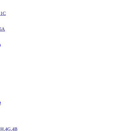
. 1C
 5A
)
D
,1H,4G,4B