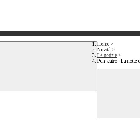
Home
>
Novità
>
Le notizie
>
Pon teatro "La notte d