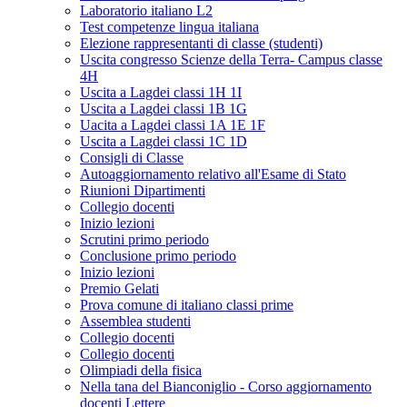
Laboratorio italiano L2
Test competenze lingua italiana
Elezione rappresentanti di classe (studenti)
Uscita congresso Scienze della Terra- Campus classe
4H
Uscita a Lagdei classi 1H 1I
Uscita a Lagdei classi 1B 1G
Uacita a Lagdei classi 1A 1E 1F
Uscita a Lagdei classi 1C 1D
Consigli di Classe
Autoaggiornamento relativo all'Esame di Stato
Riunioni Dipartimenti
Collegio docenti
Inizio lezioni
Scrutini primo periodo
Conclusione primo periodo
Inizio lezioni
Premio Gelati
Prova comune di italiano classi prime
Assemblea studenti
Collegio docenti
Collegio docenti
Olimpiadi della fisica
Nella tana del Bianconiglio - Corso aggiornamento
docenti Lettere