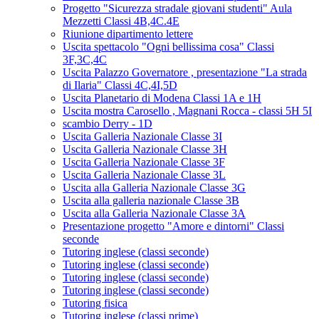
Progetto "Sicurezza stradale giovani studenti" Aula
Mezzetti Classi 4B,4C.4E
Riunione dipartimento lettere
Uscita spettacolo "Ogni bellissima cosa" Classi
3F,3C,4C
Uscita Palazzo Governatore , presentazione "La strada
di Ilaria" Classi 4C,4I,5D
Uscita Planetario di Modena Classi 1A e 1H
Uscita mostra Carosello , Magnani Rocca - classi 5H 5I
scambio Derry - 1D
Uscita Galleria Nazionale Classe 3I
Uscita Galleria Nazionale Classe 3H
Uscita Galleria Nazionale Classe 3F
Uscita Galleria Nazionale Classe 3L
Uscita alla Galleria Nazionale Classe 3G
Uscita alla galleria nazionale Classe 3B
Uscita alla Galleria Nazionale Classe 3A
Presentazione progetto "Amore e dintorni" Classi
seconde
Tutoring inglese (classi seconde)
Tutoring inglese (classi seconde)
Tutoring inglese (classi seconde)
Tutoring inglese (classi seconde)
Tutoring fisica
Tutoring inglese (classi prime)