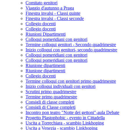
Comitato genitori
Viaggio d'autunno a Praga
Finestra invalsi - Classi quinte
Finestra invalsi - Classi seconde
Collegio docenti
Collegio docenti
Riunioni Dipartimenti
Colloqui pomeridiani con genitori
Termine colloqui genitori - Secondo quadrimestre
Inizio colloqui con genitori- secondo quadrimestre
Colloqui pomeridiani con genitori
Colloqui pomeridiani con genitori
Riunione dipartimenti
Riunione dipartimenti
Collegio docenti
Termine colloqui con genitori primo quadrimestre
Inizio colloqui individuali con genitori
Scrutini primo quadrimestre
Termine primo quadrimestre
Consigli di classe completi
Consigli di Classe completi
Incontro pon teatro "Notte dei gettoni"-aula Debate
Progetto Plastophobic - evento in Cittadella
Uscita a Torrechiara - scambio Linkhoping
Uscita a Venezia - scambio Linkhoping