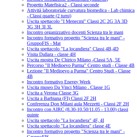
Progetto Matefisica2 - Classi seconde
Attività laboratoriale curvatura biomedica - Lab chimica
- Classi quarte (2 turni)
Uscita spettacolo "I Menecmi" Classi 2C 2G 3A 3D
3G 3H 3I 3L
Incontro organizzativo docenti Scienza tra le mani
Incontro formativo progetto "Scienza tra le mani" -
GruppoFIS - Mat
Uscita spettacolo "La locandiera" Classi 4B,4D
Visita Dallara - classe 4H
Uscita mostra De Chirico Milano -Classi 5A, 5E
Percorso "Il Medioevo Parma" Centro studi - Classe 4B
Lezione "Il Medioevo a Parma" Centro Studi - Classe
4B
Incontro formativo Energy Week
Uscita museo Da Vinci Milano . Classe 1G
Uscita a Verona Classe 3G
Uscita a Barbiana (FI) Classi 2F 2H
Conferenza Don Milani aula Mezzetti - Classi 2F 2H
Incontro con AIRC (8.30-10.50/11.05 - 13.00) classi
quinte
Uscita spettacolo "La locandiera" 4F, 4I
Uscita spettacolo "La locandiera" classe 4E
Incontro formativo progetto "Scienza tra le mani" -
GruppoFIS