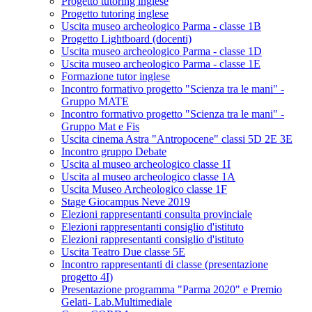
Progetto tutoring inglese
Progetto tutoring inglese
Uscita museo archeologico Parma - classe 1B
Progetto Lightboard (docenti)
Uscita museo archeologico Parma - classe 1D
Uscita museo archeologico Parma - classe 1E
Formazione tutor inglese
Incontro formativo progetto "Scienza tra le mani" -
Gruppo MATE
Incontro formativo progetto "Scienza tra le mani" -
Gruppo Mat e Fis
Uscita cinema Astra "Antropocene" classi 5D 2E 3E
Incontro gruppo Debate
Uscita al museo archeologico classe 1I
Uscita al museo archeologico classe 1A
Uscita Museo Archeologico classe 1F
Stage Giocampus Neve 2019
Elezioni rappresentanti consulta provinciale
Elezioni rappresentanti consiglio d'istituto
Elezioni rappresentanti consiglio d'istituto
Uscita Teatro Due classe 5E
Incontro rappresentanti di classe (presentazione
progetto 4I)
Presentazione programma "Parma 2020" e Premio
Gelati- Lab.Multimediale