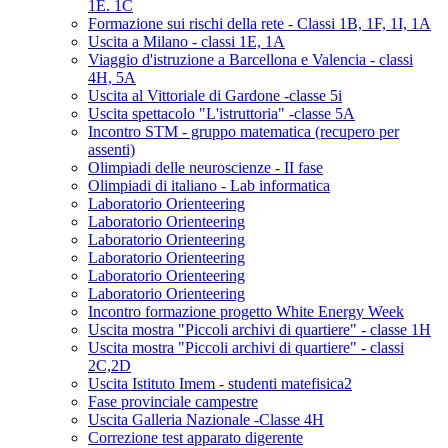
1E. 1C
Formazione sui rischi della rete - Classi 1B, 1F, 1I, 1A
Uscita a Milano - classi 1E, 1A
Viaggio d'istruzione a Barcellona e Valencia - classi
4H, 5A
Uscita al Vittoriale di Gardone -classe 5i
Uscita spettacolo "L'istruttoria" -classe 5A
Incontro STM - gruppo matematica (recupero per
assenti)
Olimpiadi delle neuroscienze - II fase
Olimpiadi di italiano - Lab informatica
Laboratorio Orienteering
Laboratorio Orienteering
Laboratorio Orienteering
Laboratorio Orienteering
Laboratorio Orienteering
Laboratorio Orienteering
Incontro formazione progetto White Energy Week
Uscita mostra "Piccoli archivi di quartiere" - classe 1H
Uscita mostra "Piccoli archivi di quartiere" - classi
2C,2D
Uscita Istituto Imem - studenti matefisica2
Fase provinciale campestre
Uscita Galleria Nazionale -Classe 4H
Correzione test apparato digerente