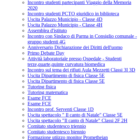
Incontro studenti partecipanti Viaggio della Memoria
2020
Incontro studenti PCTO giuridico in biblioteca
Uscita Palazzo Municipio - Classe 4D
Uscita Palazzo Municipio - Classe 4H
Assemblea d'istituto
Incontro con Sindaco di Parma in Consiglio comunale -
gruppo studenti 4G
Anniversario Dichiarazione dei Diritti dell'uomo
Primo Debate Day
Attività laboratoriale presso Ospedale - Studenti
terze,quarte,quinte curvatura biomedica
Incontro sul tema dei rifiuti Aula Mezzetti Classi 3I 3D
Uscita Dipartimento di fisica Classe 5E
Uscita Dipartimento di fisica Classe 5E
Tutoring fisica
Tutoring matematica
Esame FCE
Esame FCE
Incontro prof. Serventi Classe 1D
Uscita spettacolo " Il canto di Natale" Classe 5E
Uscita spettacolo "Il canto di Natale" Classi 2F 2H
Comitato studentesco triennio
Comitato studentesco biennio
Formazione utiizzo monitor Prometheian