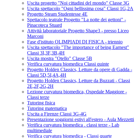
Uscita progetto "Noi cittadini del mondo" Classe 3G
Uscita spettacolo "Ogni bellissima cosa" Classi 1G,2A
Progetto Steam Studentesse 4E
Spettacolo teatrale Progetto "La notte dei gettoni" -
Pinacoteca Stuard
Attività laboratoriale Progetto Shape3 - presso Liceo
Marconi
Fase d'istituto OLIMPIADI DI FISICA - triennio
Uscita spettacolo "The importance of being Earnest"
Classi 3I,3F,3B,4H
Uscita mostra "Otello" Classe 5B
Verifica curvatura biomedica Classi quinte
Progetto Holden Classics, Letture da opere di Gadda -
Classi 5D,5I,4A,4H
Progetto Holden Classics, Letture da Buzzati - Classi
2E,2F,2G,2H
Lezione curvatura biomedica, Ospedale Maggiore -
Classi terze
Tutoring fisica
Tutoring matematica
Uscita a Firenze Classi 3G-4G
Presentazione soggiorni estivi all'estero - Aula Mezzetti
Verifica curvatura biomedica . classi terze - Lab
multimediale
Verifica curvatura biomedica - Classi quarte