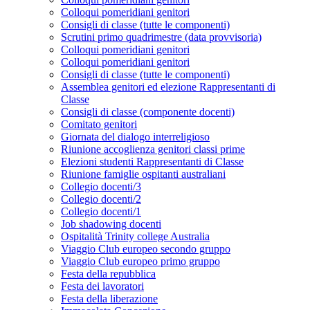
Colloqui pomeridiani genitori
Consigli di classe (tutte le componenti)
Scrutini primo quadrimestre (data provvisoria)
Colloqui pomeridiani genitori
Colloqui pomeridiani genitori
Consigli di classe (tutte le componenti)
Assemblea genitori ed elezione Rappresentanti di
Classe
Consigli di classe (componente docenti)
Comitato genitori
Giornata del dialogo interreligioso
Riunione accoglienza genitori classi prime
Elezioni studenti Rappresentanti di Classe
Riunione famiglie ospitanti australiani
Collegio docenti/3
Collegio docenti/2
Collegio docenti/1
Job shadowing docenti
Ospitalità Trinity college Australia
Viaggio Club europeo secondo gruppo
Viaggio Club europeo primo gruppo
Festa della repubblica
Festa dei lavoratori
Festa della liberazione