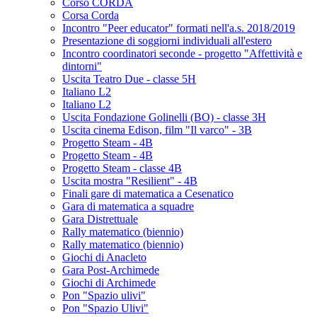
Corso CORDA
Corsa Corda
Incontro "Peer educator" formati nell'a.s. 2018/2019
Presentazione di soggiorni individuali all'estero
Incontro coordinatori seconde - progetto "Affettività e
dintorni"
Uscita Teatro Due - classe 5H
Italiano L2
Italiano L2
Uscita Fondazione Golinelli (BO) - classe 3H
Uscita cinema Edison, film "Il varco" - 3B
Progetto Steam - 4B
Progetto Steam - 4B
Progetto Steam - classe 4B
Uscita mostra "Resilient" - 4B
Finali gare di matematica a Cesenatico
Gara di matematica a squadre
Gara Distrettuale
Rally matematico (biennio)
Rally matematico (biennio)
Giochi di Anacleto
Gara Post-Archimede
Giochi di Archimede
Pon "Spazio ulivi"
Pon "Spazio Ulivi"