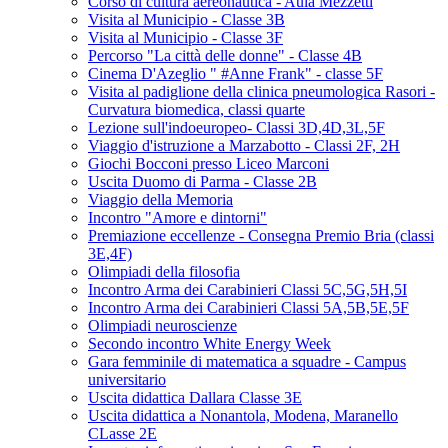
Corso di cultura aereonautica - Aula Mezzetti
Visita al Municipio - Classe 3B
Visita al Municipio - Classe 3F
Percorso "La città delle donne" - Classe 4B
Cinema D'Azeglio " #Anne Frank" - classe 5F
Visita al padiglione della clinica pneumologica Rasori -
Curvatura biomedica, classi quarte
Lezione sull'indoeuropeo- Classi 3D,4D,3L,5F
Viaggio d'istruzione a Marzabotto - Classi 2F, 2H
Giochi Bocconi presso Liceo Marconi
Uscita Duomo di Parma - Classe 2B
Viaggio della Memoria
Incontro "Amore e dintorni"
Premiazione eccellenze - Consegna Premio Bria (classi
3E,4F)
Olimpiadi della filosofia
Incontro Arma dei Carabinieri Classi 5C,5G,5H,5I
Incontro Arma dei Carabinieri Classi 5A,5B,5E,5F
Olimpiadi neuroscienze
Secondo incontro White Energy Week
Gara femminile di matematica a squadre - Campus
universitario
Uscita didattica Dallara Classe 3E
Uscita didattica a Nonantola, Modena, Maranello
CLasse 2E