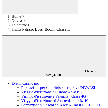
Home
>
Novità
>
Le notizie
>
Uscita Palazzo Bossi-Bocchi Classe 1I
Menu di
navigazione
Eventi Calendario
Formazione per somministratori prove INVALSI
Viaggio d'istruzione a Lisbona - classe 4D
Viaggio d'istruzione a Valencia - classe 4G
Viaggio d'istruzione ad Amsterdam - 4B, 4C
Formazione sui rischi della rete - Classi 1G, 1D, 1H,