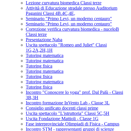
Lezione curvatura biomedica Classi terze
Attività di Educazione stradale presso Auditorium
Paganini Classi 4B.4C,4E,
Seminario "Primo Levi, un moderno centauro"
Seminario "Primo Levi, un moderno centauro"
Correzione verifica curvatura biomedica - nuceloB
Classi terze
Presentazione Naba
Uscita spettacolo "Romeo and Juliet" Classi
1G,2A,2H,1H
Tutoring matematica
Tutoring matematica
Tutoring fisica
Tutoring matematica
Tutoring fisica
Tutoring matematica
Tutoring fisica
Incontro "Conoscere lo yoga" prof. Dal Palù - Classi
3B,3H
Incontro formazione InVento Lab - Classe 3L
Consiglio unificato docenti classi prime
Uscita spettacolo "L'istruttoria" Classi 5C,5H
Uscita Fondazione Mattioli - Classe 1G
Fase interprovinciale Olimpiadi di Fisica - Campus
Incontro STM - rappresentanti gruppi di scienze