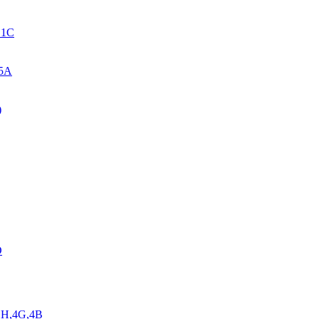
. 1C
 5A
)
D
,1H,4G,4B