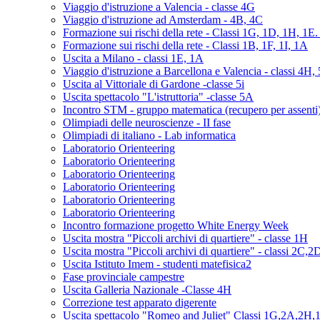
Viaggio d'istruzione a Valencia - classe 4G
Viaggio d'istruzione ad Amsterdam - 4B, 4C
Formazione sui rischi della rete - Classi 1G, 1D, 1H, 1E
Formazione sui rischi della rete - Classi 1B, 1F, 1I, 1A
Uscita a Milano - classi 1E, 1A
Viaggio d'istruzione a Barcellona e Valencia - classi 4H,
Uscita al Vittoriale di Gardone -classe 5i
Uscita spettacolo "L'istruttoria" -classe 5A
Incontro STM - gruppo matematica (recupero per assenti
Olimpiadi delle neuroscienze - II fase
Olimpiadi di italiano - Lab informatica
Laboratorio Orienteering
Laboratorio Orienteering
Laboratorio Orienteering
Laboratorio Orienteering
Laboratorio Orienteering
Laboratorio Orienteering
Incontro formazione progetto White Energy Week
Uscita mostra "Piccoli archivi di quartiere" - classe 1H
Uscita mostra "Piccoli archivi di quartiere" - classi 2C,2
Uscita Istituto Imem - studenti matefisica2
Fase provinciale campestre
Uscita Galleria Nazionale -Classe 4H
Correzione test apparato digerente
Uscita spettacolo "Romeo and Juliet" Classi 1G,2A,2H