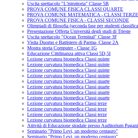
Uscita spettacolo "L'istruttoria" Classe 5B
PROVA COMUNE FISICA CLASSI QUARTE
PROVA COMUNE MATEMATICA - CLASSI TERZ
PROVA COMUNE FISICA - CLASSI SECONDE
Olimpiadi di filosofia (seconda fase per studenti classifica
Presentazione Offerta Università degli studi di Trieste
Uscita spettacolo "Ocean Terminal" Classe 3F
Visita Duomo e Battistero di Parma- Classe 2A
Mostra storia Computer - Classe 1G
Educazione Cittdinanza attiva Classi 5D,5I
Lezione curvatura biomedica Classi quinte
Lezione curvatura biomedica Classi quinte
Lezione curvatura biomedica Classi quinte
Lezione curvatura biomedica Classi quinte
Lezione curvatura biomedica Classi quarte
Lezione curvatura biomedica Classi quarte
Lezione curvatura biomedica Classi quarte
Lezione curvatura biomedica Classi quarte
Lezione curvatura biomedica Classi terze
Lezione curvatura biomedica Classi terze
Lezione curvatura biomedica Classi terze
Lezione curvatura biomedica Classi terze
Attività di Educazione stradale presso Auditorium Pagan
Seminario "Primo Levi, un moderno centauro"
Seminario "Primo Levi, un moderno centauro"