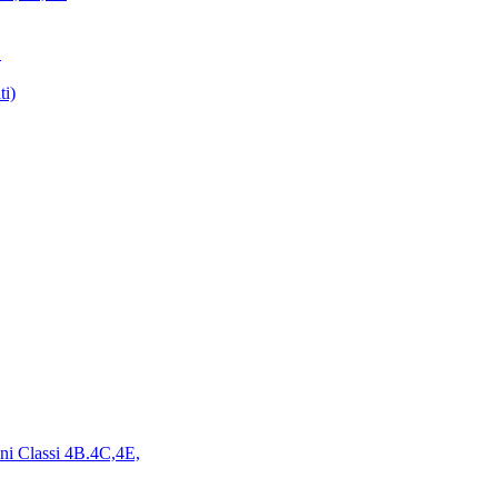
E
ti)
ini Classi 4B.4C,4E,