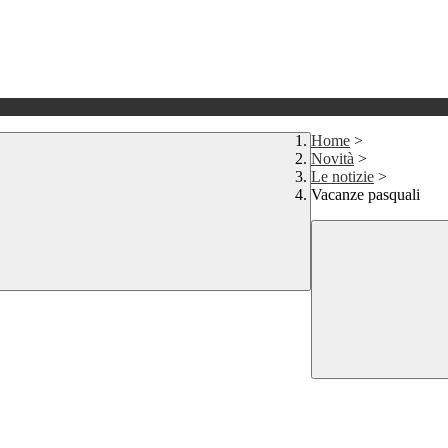
Home
>
Novità
>
Le notizie
>
Vacanze pasquali