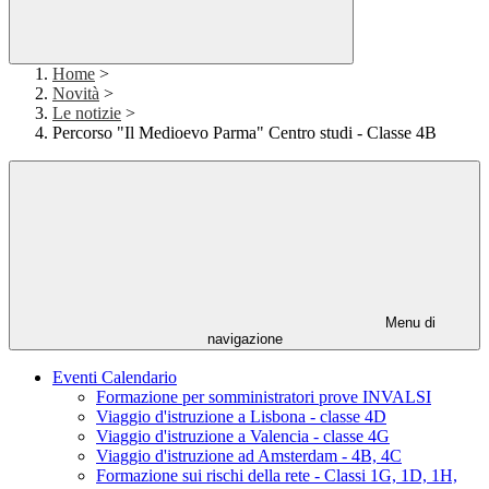
Home
>
Novità
>
Le notizie
>
Percorso "Il Medioevo Parma" Centro studi - Classe 4B
Menu di
navigazione
Eventi Calendario
Formazione per somministratori prove INVALSI
Viaggio d'istruzione a Lisbona - classe 4D
Viaggio d'istruzione a Valencia - classe 4G
Viaggio d'istruzione ad Amsterdam - 4B, 4C
Formazione sui rischi della rete - Classi 1G, 1D, 1H,