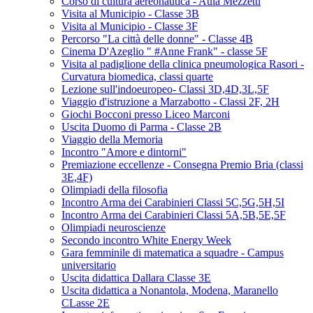
Corso di cultura aereonautica - Aula Mezzetti
Visita al Municipio - Classe 3B
Visita al Municipio - Classe 3F
Percorso "La città delle donne" - Classe 4B
Cinema D'Azeglio " #Anne Frank" - classe 5F
Visita al padiglione della clinica pneumologica Rasori -
Curvatura biomedica, classi quarte
Lezione sull'indoeuropeo- Classi 3D,4D,3L,5F
Viaggio d'istruzione a Marzabotto - Classi 2F, 2H
Giochi Bocconi presso Liceo Marconi
Uscita Duomo di Parma - Classe 2B
Viaggio della Memoria
Incontro "Amore e dintorni"
Premiazione eccellenze - Consegna Premio Bria (classi
3E,4F)
Olimpiadi della filosofia
Incontro Arma dei Carabinieri Classi 5C,5G,5H,5I
Incontro Arma dei Carabinieri Classi 5A,5B,5E,5F
Olimpiadi neuroscienze
Secondo incontro White Energy Week
Gara femminile di matematica a squadre - Campus
universitario
Uscita didattica Dallara Classe 3E
Uscita didattica a Nonantola, Modena, Maranello
CLasse 2E