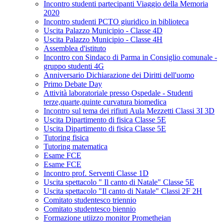
Incontro studenti partecipanti Viaggio della Memoria
2020
Incontro studenti PCTO giuridico in biblioteca
Uscita Palazzo Municipio - Classe 4D
Uscita Palazzo Municipio - Classe 4H
Assemblea d'istituto
Incontro con Sindaco di Parma in Consiglio comunale -
gruppo studenti 4G
Anniversario Dichiarazione dei Diritti dell'uomo
Primo Debate Day
Attività laboratoriale presso Ospedale - Studenti
terze,quarte,quinte curvatura biomedica
Incontro sul tema dei rifiuti Aula Mezzetti Classi 3I 3D
Uscita Dipartimento di fisica Classe 5E
Uscita Dipartimento di fisica Classe 5E
Tutoring fisica
Tutoring matematica
Esame FCE
Esame FCE
Incontro prof. Serventi Classe 1D
Uscita spettacolo " Il canto di Natale" Classe 5E
Uscita spettacolo "Il canto di Natale" Classi 2F 2H
Comitato studentesco triennio
Comitato studentesco biennio
Formazione utiizzo monitor Prometheian