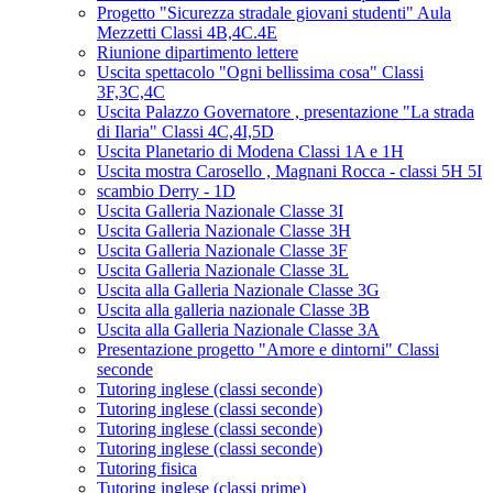
Progetto "Sicurezza stradale giovani studenti" Aula
Mezzetti Classi 4B,4C.4E
Riunione dipartimento lettere
Uscita spettacolo "Ogni bellissima cosa" Classi
3F,3C,4C
Uscita Palazzo Governatore , presentazione "La strada
di Ilaria" Classi 4C,4I,5D
Uscita Planetario di Modena Classi 1A e 1H
Uscita mostra Carosello , Magnani Rocca - classi 5H 5I
scambio Derry - 1D
Uscita Galleria Nazionale Classe 3I
Uscita Galleria Nazionale Classe 3H
Uscita Galleria Nazionale Classe 3F
Uscita Galleria Nazionale Classe 3L
Uscita alla Galleria Nazionale Classe 3G
Uscita alla galleria nazionale Classe 3B
Uscita alla Galleria Nazionale Classe 3A
Presentazione progetto "Amore e dintorni" Classi
seconde
Tutoring inglese (classi seconde)
Tutoring inglese (classi seconde)
Tutoring inglese (classi seconde)
Tutoring inglese (classi seconde)
Tutoring fisica
Tutoring inglese (classi prime)