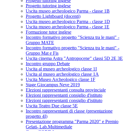
Progetto tutoring inglese
Progetto tutoring inglese
Uscita museo archeologico Parma - classe 1B
Progetto Lightboard (docenti)
Uscita museo archeologico Parma - classe 1D
Uscita museo archeologico Parma - classe 1E
Formazione tutor inglese
Incontro formativo progetto "Scienza tra le mani" -
Gruppo MATE
Incontro formativo progetto "Scienza tra le mani" -
Gruppo Mat e Fis
Uscita cinema Astra "Antropocene" classi 5D 2E 3E
Incontro gruppo Debate
Uscita al museo archeologico classe 1I
Uscita al museo archeologico classe 1A
Uscita Museo Archeologico classe 1F
Stage Giocampus Neve 2019
Elezioni rappresentanti consulta provinciale
Elezioni rappresentanti consiglio d'istituto
Elezioni rappresentanti consiglio d'istituto
Uscita Teatro Due classe 5E
Incontro rappresentanti di classe (presentazione
progetto 4I)
Presentazione programma "Parma 2020" e Premio
Gelati- Lab.Multimediale