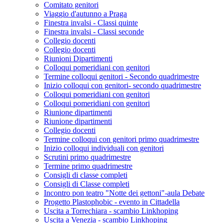
Comitato genitori
Viaggio d'autunno a Praga
Finestra invalsi - Classi quinte
Finestra invalsi - Classi seconde
Collegio docenti
Collegio docenti
Riunioni Dipartimenti
Colloqui pomeridiani con genitori
Termine colloqui genitori - Secondo quadrimestre
Inizio colloqui con genitori- secondo quadrimestre
Colloqui pomeridiani con genitori
Colloqui pomeridiani con genitori
Riunione dipartimenti
Riunione dipartimenti
Collegio docenti
Termine colloqui con genitori primo quadrimestre
Inizio colloqui individuali con genitori
Scrutini primo quadrimestre
Termine primo quadrimestre
Consigli di classe completi
Consigli di Classe completi
Incontro pon teatro "Notte dei gettoni"-aula Debate
Progetto Plastophobic - evento in Cittadella
Uscita a Torrechiara - scambio Linkhoping
Uscita a Venezia - scambio Linkhoping