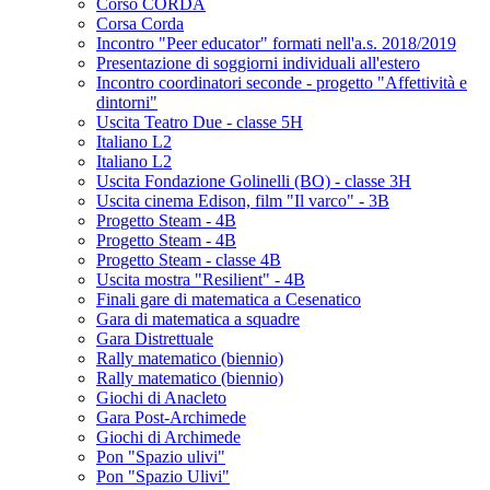
Corso CORDA
Corsa Corda
Incontro "Peer educator" formati nell'a.s. 2018/2019
Presentazione di soggiorni individuali all'estero
Incontro coordinatori seconde - progetto "Affettività e
dintorni"
Uscita Teatro Due - classe 5H
Italiano L2
Italiano L2
Uscita Fondazione Golinelli (BO) - classe 3H
Uscita cinema Edison, film "Il varco" - 3B
Progetto Steam - 4B
Progetto Steam - 4B
Progetto Steam - classe 4B
Uscita mostra "Resilient" - 4B
Finali gare di matematica a Cesenatico
Gara di matematica a squadre
Gara Distrettuale
Rally matematico (biennio)
Rally matematico (biennio)
Giochi di Anacleto
Gara Post-Archimede
Giochi di Archimede
Pon "Spazio ulivi"
Pon "Spazio Ulivi"