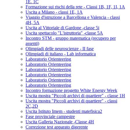
1E. 1C
Formazione sui rischi della rete - Classi 1B, 1F, 1I, 1A
Uscita a Milano - classi 1E, 1A
Viaggio d'istruzione a Barcellona e Valencia - classi
4H, 5A
Uscita al Vittoriale di Gardone -classe 5i
Uscita spettacolo "L'istruttoria" -classe 5A
Incontro STM - gruppo matematica (recupero per
assenti)
Olimpiadi delle neuroscienze - II fase
Olimpiadi di italiano - Lab informatica
Laboratorio Orienteering
Laboratorio Orienteering
Laboratorio Orienteering
Laboratorio Orienteering
Laboratorio Orienteering
Laboratorio Orienteering
Incontro formazione progetto White Energy Week
Uscita mostra "Piccoli archivi di quartiere" - classe 1H
Uscita mostra "Piccoli archivi di quartiere" - classi
2C,2D
Uscita Istituto Imem - studenti matefisica2
Fase provinciale campestre
Uscita Galleria Nazionale -Classe 4H
Correzione test apparato digerente