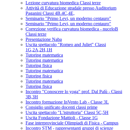
Lezione curvatura biomedica Classi terze
Attività di Educazione stradale presso Auditorium
Paganini Classi 4B.4C,4E,
Seminario "Primo Levi, un moderno centauro"
Seminario "Primo Levi, un moderno centauro"
Correzione verifica curvatura biomedica - nuceloB
Classi terze
Presentazione Naba
Uscita spettacolo "Romeo and Juliet" Classi
1G,2A,2H,1H
Tutoring matematica
Tutoring matematica
Tutoring fisica
Tutoring matematica
Tutoring fisica
Tutoring matematica
Tutoring fisica
Incontro "Conoscere lo yoga" prof. Dal Palù - Classi
3B,3H
Incontro formazione InVento Lab - Classe 3L
Consiglio unificato docenti classi prime
Uscita spettacolo "L'istruttoria" Classi 5C,5H
Uscita Fondazione Mattioli - Classe 1G
Fase interprovinciale Olimpiadi di Fisica - Campus
Incontro STM - rappresentanti gruppi di scienze