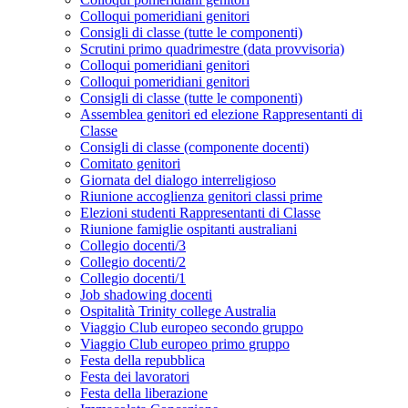
Colloqui pomeridiani genitori
Consigli di classe (tutte le componenti)
Scrutini primo quadrimestre (data provvisoria)
Colloqui pomeridiani genitori
Colloqui pomeridiani genitori
Consigli di classe (tutte le componenti)
Assemblea genitori ed elezione Rappresentanti di
Classe
Consigli di classe (componente docenti)
Comitato genitori
Giornata del dialogo interreligioso
Riunione accoglienza genitori classi prime
Elezioni studenti Rappresentanti di Classe
Riunione famiglie ospitanti australiani
Collegio docenti/3
Collegio docenti/2
Collegio docenti/1
Job shadowing docenti
Ospitalità Trinity college Australia
Viaggio Club europeo secondo gruppo
Viaggio Club europeo primo gruppo
Festa della repubblica
Festa dei lavoratori
Festa della liberazione