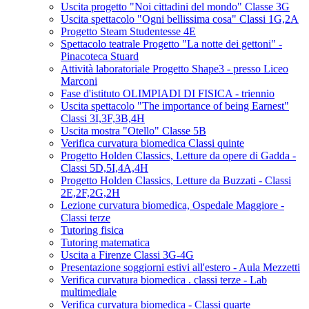
Uscita progetto "Noi cittadini del mondo" Classe 3G
Uscita spettacolo "Ogni bellissima cosa" Classi 1G,2A
Progetto Steam Studentesse 4E
Spettacolo teatrale Progetto "La notte dei gettoni" -
Pinacoteca Stuard
Attività laboratoriale Progetto Shape3 - presso Liceo
Marconi
Fase d'istituto OLIMPIADI DI FISICA - triennio
Uscita spettacolo "The importance of being Earnest"
Classi 3I,3F,3B,4H
Uscita mostra "Otello" Classe 5B
Verifica curvatura biomedica Classi quinte
Progetto Holden Classics, Letture da opere di Gadda -
Classi 5D,5I,4A,4H
Progetto Holden Classics, Letture da Buzzati - Classi
2E,2F,2G,2H
Lezione curvatura biomedica, Ospedale Maggiore -
Classi terze
Tutoring fisica
Tutoring matematica
Uscita a Firenze Classi 3G-4G
Presentazione soggiorni estivi all'estero - Aula Mezzetti
Verifica curvatura biomedica . classi terze - Lab
multimediale
Verifica curvatura biomedica - Classi quarte