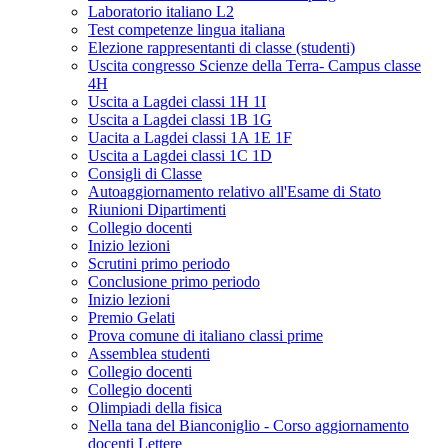
Laboratorio italiano L2
Test competenze lingua italiana
Elezione rappresentanti di classe (studenti)
Uscita congresso Scienze della Terra- Campus classe
4H
Uscita a Lagdei classi 1H 1I
Uscita a Lagdei classi 1B 1G
Uacita a Lagdei classi 1A 1E 1F
Uscita a Lagdei classi 1C 1D
Consigli di Classe
Autoaggiornamento relativo all'Esame di Stato
Riunioni Dipartimenti
Collegio docenti
Inizio lezioni
Scrutini primo periodo
Conclusione primo periodo
Inizio lezioni
Premio Gelati
Prova comune di italiano classi prime
Assemblea studenti
Collegio docenti
Collegio docenti
Olimpiadi della fisica
Nella tana del Bianconiglio - Corso aggiornamento
docenti Lettere