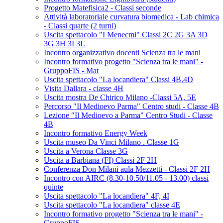
Progetto Matefisica2 - Classi seconde
Attività laboratoriale curvatura biomedica - Lab chimica
- Classi quarte (2 turni)
Uscita spettacolo "I Menecmi" Classi 2C 2G 3A 3D
3G 3H 3I 3L
Incontro organizzativo docenti Scienza tra le mani
Incontro formativo progetto "Scienza tra le mani" -
GruppoFIS - Mat
Uscita spettacolo "La locandiera" Classi 4B,4D
Visita Dallara - classe 4H
Uscita mostra De Chirico Milano -Classi 5A, 5E
Percorso "Il Medioevo Parma" Centro studi - Classe 4B
Lezione "Il Medioevo a Parma" Centro Studi - Classe
4B
Incontro formativo Energy Week
Uscita museo Da Vinci Milano . Classe 1G
Uscita a Verona Classe 3G
Uscita a Barbiana (FI) Classi 2F 2H
Conferenza Don Milani aula Mezzetti - Classi 2F 2H
Incontro con AIRC (8.30-10.50/11.05 - 13.00) classi
quinte
Uscita spettacolo "La locandiera" 4F, 4I
Uscita spettacolo "La locandiera" classe 4E
Incontro formativo progetto "Scienza tra le mani" -
GruppoFIS