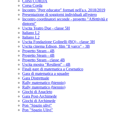
Corso CORDA
Corsa Corda
Incontro "Peer educator" formati nell'a.s. 2018/2019
Presentazione di soggiorni individuali all'estero
Incontro coordinatori seconde - progetto "Affettività e
dintorni"
Uscita Teatro Due - classe 5H
Italiano L2
Italiano L2
Uscita Fondazione Golinelli (BO) - classe 3H
Uscita cinema Edison, film "Il varco" - 3B
Progetto Steam - 4B
Progetto Steam - 4B
Progetto Steam - classe 4B
Uscita mostra "Resilient" - 4B
Finali gare di matematica a Cesenatico
Gara di matematica a squadre
Gara Distrettuale
Rally matematico (biennio)
Rally matematico (biennio)
Giochi di Anacleto
Gara Post-Archimede
Giochi di Archimede
Pon "Spazio ulivi"
Pon "Spazio Ulivi"