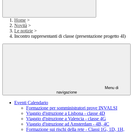
Home
>
Novità
>
Le notizie
>
Incontro rappresentanti di classe (presentazione progetto 4I)
Menu di
navigazione
Eventi Calendario
Formazione per somministratori prove INVALSI
Viaggio d'istruzione a Lisbona - classe 4D
Viaggio d'istruzione a Valencia - classe 4G
Viaggio d'istruzione ad Amsterdam - 4B, 4C
Formazione sui rischi della rete - Classi 1G, 1D, 1H,