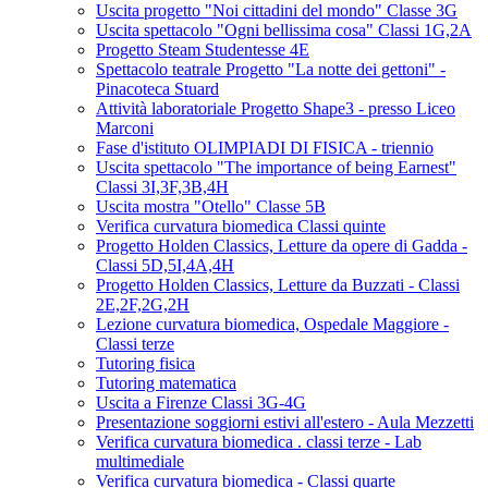
Uscita progetto "Noi cittadini del mondo" Classe 3G
Uscita spettacolo "Ogni bellissima cosa" Classi 1G,2A
Progetto Steam Studentesse 4E
Spettacolo teatrale Progetto "La notte dei gettoni" -
Pinacoteca Stuard
Attività laboratoriale Progetto Shape3 - presso Liceo
Marconi
Fase d'istituto OLIMPIADI DI FISICA - triennio
Uscita spettacolo "The importance of being Earnest"
Classi 3I,3F,3B,4H
Uscita mostra "Otello" Classe 5B
Verifica curvatura biomedica Classi quinte
Progetto Holden Classics, Letture da opere di Gadda -
Classi 5D,5I,4A,4H
Progetto Holden Classics, Letture da Buzzati - Classi
2E,2F,2G,2H
Lezione curvatura biomedica, Ospedale Maggiore -
Classi terze
Tutoring fisica
Tutoring matematica
Uscita a Firenze Classi 3G-4G
Presentazione soggiorni estivi all'estero - Aula Mezzetti
Verifica curvatura biomedica . classi terze - Lab
multimediale
Verifica curvatura biomedica - Classi quarte