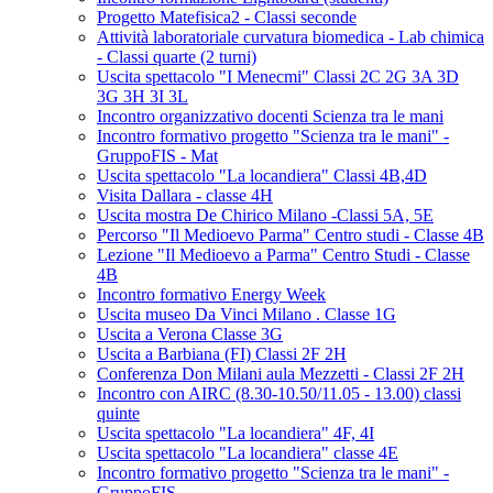
Progetto Matefisica2 - Classi seconde
Attività laboratoriale curvatura biomedica - Lab chimica
- Classi quarte (2 turni)
Uscita spettacolo "I Menecmi" Classi 2C 2G 3A 3D
3G 3H 3I 3L
Incontro organizzativo docenti Scienza tra le mani
Incontro formativo progetto "Scienza tra le mani" -
GruppoFIS - Mat
Uscita spettacolo "La locandiera" Classi 4B,4D
Visita Dallara - classe 4H
Uscita mostra De Chirico Milano -Classi 5A, 5E
Percorso "Il Medioevo Parma" Centro studi - Classe 4B
Lezione "Il Medioevo a Parma" Centro Studi - Classe
4B
Incontro formativo Energy Week
Uscita museo Da Vinci Milano . Classe 1G
Uscita a Verona Classe 3G
Uscita a Barbiana (FI) Classi 2F 2H
Conferenza Don Milani aula Mezzetti - Classi 2F 2H
Incontro con AIRC (8.30-10.50/11.05 - 13.00) classi
quinte
Uscita spettacolo "La locandiera" 4F, 4I
Uscita spettacolo "La locandiera" classe 4E
Incontro formativo progetto "Scienza tra le mani" -
GruppoFIS