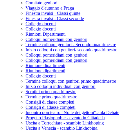
Comitato genitori
Viaggio d'autunno a Praga
Finestra invalsi - Classi quinte
Finestra invalsi - Classi seconde
Collegio docenti
Collegio docenti
Riunioni Dipartimenti
Colloqui pomeridiani con genitori
Termine colloqui genitori - Secondo quadrimestre
Inizio colloqui con genitori- secondo quadrimestre
Colloqui pomeridiani con genitori
Colloqui pomeridiani con genitori
Riunione dipartimenti
Riunione dipartimenti
Collegio docenti
Termine colloqui con genitori primo quadrimestre
Inizio colloqui individuali con genitori
Scrutini primo quadrimestre
Termine primo quadrimestre
Consigli di classe completi
Consigli di Classe completi
Incontro pon teatro "Notte dei gettoni"-aula Debate
Progetto Plastophobic - evento in Cittadella
Uscita a Torrechiara - scambio Linkhoping
Uscita a Venezia - scambio Linkhoping