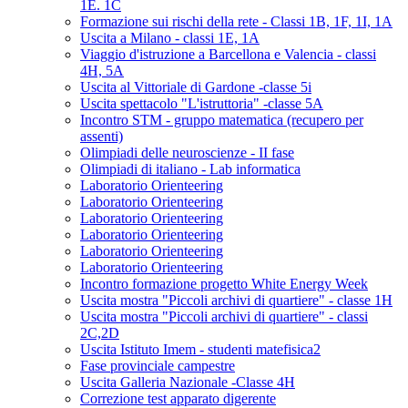
1E. 1C
Formazione sui rischi della rete - Classi 1B, 1F, 1I, 1A
Uscita a Milano - classi 1E, 1A
Viaggio d'istruzione a Barcellona e Valencia - classi
4H, 5A
Uscita al Vittoriale di Gardone -classe 5i
Uscita spettacolo "L'istruttoria" -classe 5A
Incontro STM - gruppo matematica (recupero per
assenti)
Olimpiadi delle neuroscienze - II fase
Olimpiadi di italiano - Lab informatica
Laboratorio Orienteering
Laboratorio Orienteering
Laboratorio Orienteering
Laboratorio Orienteering
Laboratorio Orienteering
Laboratorio Orienteering
Incontro formazione progetto White Energy Week
Uscita mostra "Piccoli archivi di quartiere" - classe 1H
Uscita mostra "Piccoli archivi di quartiere" - classi
2C,2D
Uscita Istituto Imem - studenti matefisica2
Fase provinciale campestre
Uscita Galleria Nazionale -Classe 4H
Correzione test apparato digerente