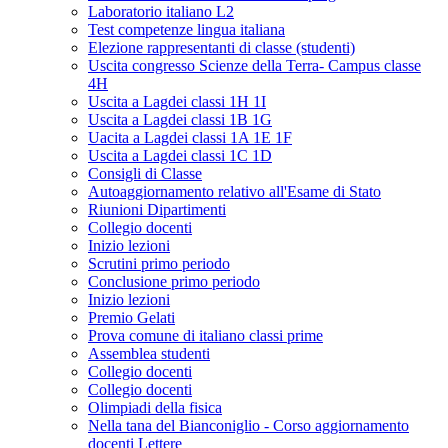
Laboratorio italiano L2
Test competenze lingua italiana
Elezione rappresentanti di classe (studenti)
Uscita congresso Scienze della Terra- Campus classe
4H
Uscita a Lagdei classi 1H 1I
Uscita a Lagdei classi 1B 1G
Uacita a Lagdei classi 1A 1E 1F
Uscita a Lagdei classi 1C 1D
Consigli di Classe
Autoaggiornamento relativo all'Esame di Stato
Riunioni Dipartimenti
Collegio docenti
Inizio lezioni
Scrutini primo periodo
Conclusione primo periodo
Inizio lezioni
Premio Gelati
Prova comune di italiano classi prime
Assemblea studenti
Collegio docenti
Collegio docenti
Olimpiadi della fisica
Nella tana del Bianconiglio - Corso aggiornamento
docenti Lettere