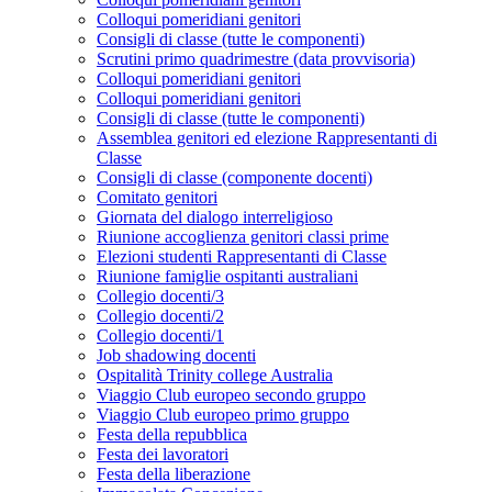
Colloqui pomeridiani genitori
Consigli di classe (tutte le componenti)
Scrutini primo quadrimestre (data provvisoria)
Colloqui pomeridiani genitori
Colloqui pomeridiani genitori
Consigli di classe (tutte le componenti)
Assemblea genitori ed elezione Rappresentanti di
Classe
Consigli di classe (componente docenti)
Comitato genitori
Giornata del dialogo interreligioso
Riunione accoglienza genitori classi prime
Elezioni studenti Rappresentanti di Classe
Riunione famiglie ospitanti australiani
Collegio docenti/3
Collegio docenti/2
Collegio docenti/1
Job shadowing docenti
Ospitalità Trinity college Australia
Viaggio Club europeo secondo gruppo
Viaggio Club europeo primo gruppo
Festa della repubblica
Festa dei lavoratori
Festa della liberazione