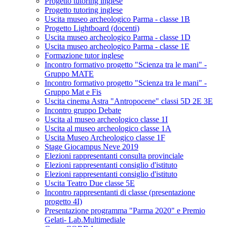
Progetto tutoring inglese
Progetto tutoring inglese
Uscita museo archeologico Parma - classe 1B
Progetto Lightboard (docenti)
Uscita museo archeologico Parma - classe 1D
Uscita museo archeologico Parma - classe 1E
Formazione tutor inglese
Incontro formativo progetto "Scienza tra le mani" -
Gruppo MATE
Incontro formativo progetto "Scienza tra le mani" -
Gruppo Mat e Fis
Uscita cinema Astra "Antropocene" classi 5D 2E 3E
Incontro gruppo Debate
Uscita al museo archeologico classe 1I
Uscita al museo archeologico classe 1A
Uscita Museo Archeologico classe 1F
Stage Giocampus Neve 2019
Elezioni rappresentanti consulta provinciale
Elezioni rappresentanti consiglio d'istituto
Elezioni rappresentanti consiglio d'istituto
Uscita Teatro Due classe 5E
Incontro rappresentanti di classe (presentazione
progetto 4I)
Presentazione programma "Parma 2020" e Premio
Gelati- Lab.Multimediale