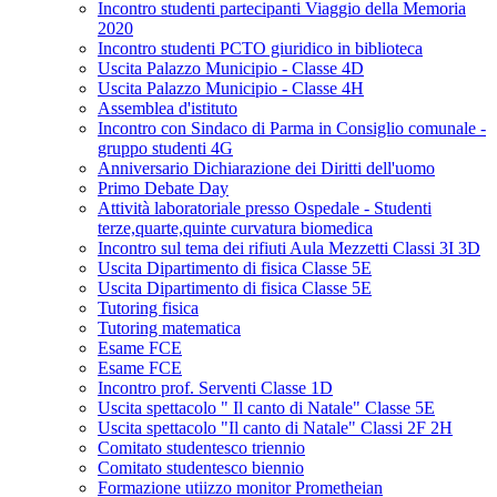
Incontro studenti partecipanti Viaggio della Memoria
2020
Incontro studenti PCTO giuridico in biblioteca
Uscita Palazzo Municipio - Classe 4D
Uscita Palazzo Municipio - Classe 4H
Assemblea d'istituto
Incontro con Sindaco di Parma in Consiglio comunale -
gruppo studenti 4G
Anniversario Dichiarazione dei Diritti dell'uomo
Primo Debate Day
Attività laboratoriale presso Ospedale - Studenti
terze,quarte,quinte curvatura biomedica
Incontro sul tema dei rifiuti Aula Mezzetti Classi 3I 3D
Uscita Dipartimento di fisica Classe 5E
Uscita Dipartimento di fisica Classe 5E
Tutoring fisica
Tutoring matematica
Esame FCE
Esame FCE
Incontro prof. Serventi Classe 1D
Uscita spettacolo " Il canto di Natale" Classe 5E
Uscita spettacolo "Il canto di Natale" Classi 2F 2H
Comitato studentesco triennio
Comitato studentesco biennio
Formazione utiizzo monitor Prometheian