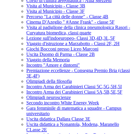
Corso di cultura aereonautica - Aula Mezzetti
Visita al Municipio - Classe 3B
Visita al Municipio - Classe 3F
Percorso "La città delle donne" - Classe 4B
Cinema D'Azeglio " #Anne Frank" - classe 5F
Visita al padiglione della clinica pneumologica Rasori -
Curvatura biomedica, classi quarte
Lezione sull'indoeuropeo- Classi 3D,4D,3L,5F
Viaggio d'istruzione a Marzabotto - Classi 2F, 2H
Giochi Bocconi presso Liceo Marconi
Uscita Duomo di Parma - Classe 2B
Viaggio della Memoria
Incontro "Amore e dintorni"
Premiazione eccellenze - Consegna Premio Bria (classi
3E,4F)
Olimpiadi della filosofia
Incontro Arma dei Carabinieri Classi 5C,5G,5H,5I
Incontro Arma dei Carabinieri Classi 5A,5B,5E,5F
Olimpiadi neuroscienze
Secondo incontro White Energy Week
Gara femminile di matematica a squadre - Campus
universitario
Uscita didattica Dallara Classe 3E
Uscita didattica a Nonantola, Modena, Maranello
CLasse 2E