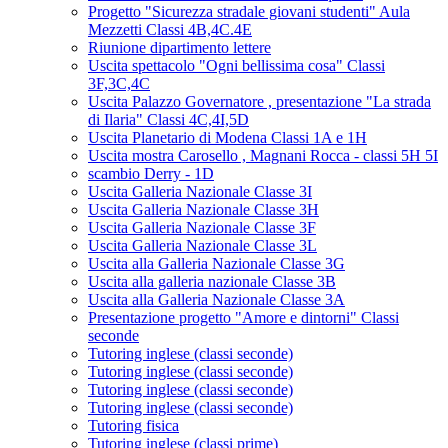
Progetto "Sicurezza stradale giovani studenti" Aula
Mezzetti Classi 4B,4C.4E
Riunione dipartimento lettere
Uscita spettacolo "Ogni bellissima cosa" Classi
3F,3C,4C
Uscita Palazzo Governatore , presentazione "La strada
di Ilaria" Classi 4C,4I,5D
Uscita Planetario di Modena Classi 1A e 1H
Uscita mostra Carosello , Magnani Rocca - classi 5H 5I
scambio Derry - 1D
Uscita Galleria Nazionale Classe 3I
Uscita Galleria Nazionale Classe 3H
Uscita Galleria Nazionale Classe 3F
Uscita Galleria Nazionale Classe 3L
Uscita alla Galleria Nazionale Classe 3G
Uscita alla galleria nazionale Classe 3B
Uscita alla Galleria Nazionale Classe 3A
Presentazione progetto "Amore e dintorni" Classi
seconde
Tutoring inglese (classi seconde)
Tutoring inglese (classi seconde)
Tutoring inglese (classi seconde)
Tutoring inglese (classi seconde)
Tutoring fisica
Tutoring inglese (classi prime)