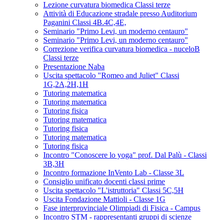
Lezione curvatura biomedica Classi terze
Attività di Educazione stradale presso Auditorium
Paganini Classi 4B.4C,4E,
Seminario "Primo Levi, un moderno centauro"
Seminario "Primo Levi, un moderno centauro"
Correzione verifica curvatura biomedica - nuceloB
Classi terze
Presentazione Naba
Uscita spettacolo "Romeo and Juliet" Classi
1G,2A,2H,1H
Tutoring matematica
Tutoring matematica
Tutoring fisica
Tutoring matematica
Tutoring fisica
Tutoring matematica
Tutoring fisica
Incontro "Conoscere lo yoga" prof. Dal Palù - Classi
3B,3H
Incontro formazione InVento Lab - Classe 3L
Consiglio unificato docenti classi prime
Uscita spettacolo "L'istruttoria" Classi 5C,5H
Uscita Fondazione Mattioli - Classe 1G
Fase interprovinciale Olimpiadi di Fisica - Campus
Incontro STM - rappresentanti gruppi di scienze