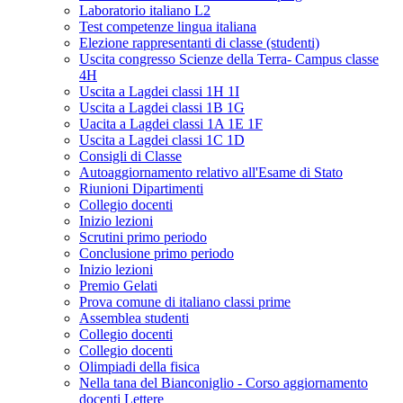
Laboratorio italiano L2
Test competenze lingua italiana
Elezione rappresentanti di classe (studenti)
Uscita congresso Scienze della Terra- Campus classe
4H
Uscita a Lagdei classi 1H 1I
Uscita a Lagdei classi 1B 1G
Uacita a Lagdei classi 1A 1E 1F
Uscita a Lagdei classi 1C 1D
Consigli di Classe
Autoaggiornamento relativo all'Esame di Stato
Riunioni Dipartimenti
Collegio docenti
Inizio lezioni
Scrutini primo periodo
Conclusione primo periodo
Inizio lezioni
Premio Gelati
Prova comune di italiano classi prime
Assemblea studenti
Collegio docenti
Collegio docenti
Olimpiadi della fisica
Nella tana del Bianconiglio - Corso aggiornamento
docenti Lettere