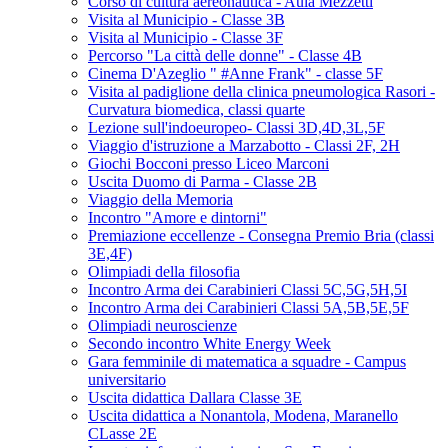
Corso di cultura aereonautica - Aula Mezzetti
Visita al Municipio - Classe 3B
Visita al Municipio - Classe 3F
Percorso "La città delle donne" - Classe 4B
Cinema D'Azeglio " #Anne Frank" - classe 5F
Visita al padiglione della clinica pneumologica Rasori -
Curvatura biomedica, classi quarte
Lezione sull'indoeuropeo- Classi 3D,4D,3L,5F
Viaggio d'istruzione a Marzabotto - Classi 2F, 2H
Giochi Bocconi presso Liceo Marconi
Uscita Duomo di Parma - Classe 2B
Viaggio della Memoria
Incontro "Amore e dintorni"
Premiazione eccellenze - Consegna Premio Bria (classi
3E,4F)
Olimpiadi della filosofia
Incontro Arma dei Carabinieri Classi 5C,5G,5H,5I
Incontro Arma dei Carabinieri Classi 5A,5B,5E,5F
Olimpiadi neuroscienze
Secondo incontro White Energy Week
Gara femminile di matematica a squadre - Campus
universitario
Uscita didattica Dallara Classe 3E
Uscita didattica a Nonantola, Modena, Maranello
CLasse 2E