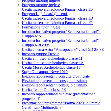
Progetto tutoring inglese
Progetto tutoring inglese
Uscita museo archeologico Parma - classe 1B
Progetto Lightboard (docenti)
Uscita museo archeologico Parma - classe 1D
Uscita museo archeologico Parma - classe 1E
Formazione tutor inglese
Incontro formativo progetto "Scienza tra le mani" -
Gruppo MATE
Incontro formativo progetto "Scienza tra le mani" -
Gruppo Mat e Fis
Uscita cinema Astra "Antropocene" classi 5D 2E 3E
Incontro gruppo Debate
Uscita al museo archeologico classe 1I
Uscita al museo archeologico classe 1A
Uscita Museo Archeologico classe 1F
Stage Giocampus Neve 2019
Elezioni rappresentanti consulta provinciale
Elezioni rappresentanti consiglio d'istituto
Elezioni rappresentanti consiglio d'istituto
Uscita Teatro Due classe 5E
Incontro rappresentanti di classe (presentazione
progetto 4I)
Presentazione programma "Parma 2020" e Premio
Gelati- Lab.Multimediale