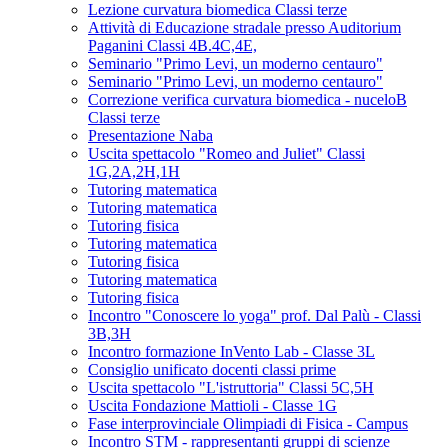
Lezione curvatura biomedica Classi terze
Attività di Educazione stradale presso Auditorium
Paganini Classi 4B.4C,4E,
Seminario "Primo Levi, un moderno centauro"
Seminario "Primo Levi, un moderno centauro"
Correzione verifica curvatura biomedica - nuceloB
Classi terze
Presentazione Naba
Uscita spettacolo "Romeo and Juliet" Classi
1G,2A,2H,1H
Tutoring matematica
Tutoring matematica
Tutoring fisica
Tutoring matematica
Tutoring fisica
Tutoring matematica
Tutoring fisica
Incontro "Conoscere lo yoga" prof. Dal Palù - Classi
3B,3H
Incontro formazione InVento Lab - Classe 3L
Consiglio unificato docenti classi prime
Uscita spettacolo "L'istruttoria" Classi 5C,5H
Uscita Fondazione Mattioli - Classe 1G
Fase interprovinciale Olimpiadi di Fisica - Campus
Incontro STM - rappresentanti gruppi di scienze