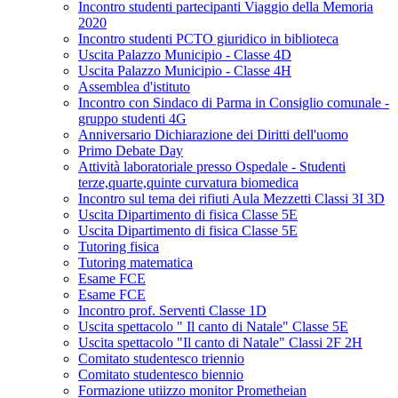
Incontro studenti partecipanti Viaggio della Memoria
2020
Incontro studenti PCTO giuridico in biblioteca
Uscita Palazzo Municipio - Classe 4D
Uscita Palazzo Municipio - Classe 4H
Assemblea d'istituto
Incontro con Sindaco di Parma in Consiglio comunale -
gruppo studenti 4G
Anniversario Dichiarazione dei Diritti dell'uomo
Primo Debate Day
Attività laboratoriale presso Ospedale - Studenti
terze,quarte,quinte curvatura biomedica
Incontro sul tema dei rifiuti Aula Mezzetti Classi 3I 3D
Uscita Dipartimento di fisica Classe 5E
Uscita Dipartimento di fisica Classe 5E
Tutoring fisica
Tutoring matematica
Esame FCE
Esame FCE
Incontro prof. Serventi Classe 1D
Uscita spettacolo " Il canto di Natale" Classe 5E
Uscita spettacolo "Il canto di Natale" Classi 2F 2H
Comitato studentesco triennio
Comitato studentesco biennio
Formazione utiizzo monitor Prometheian