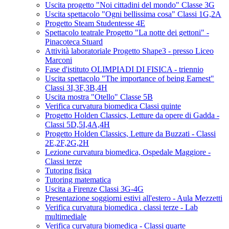
Uscita progetto "Noi cittadini del mondo" Classe 3G
Uscita spettacolo "Ogni bellissima cosa" Classi 1G,2A
Progetto Steam Studentesse 4E
Spettacolo teatrale Progetto "La notte dei gettoni" -
Pinacoteca Stuard
Attività laboratoriale Progetto Shape3 - presso Liceo
Marconi
Fase d'istituto OLIMPIADI DI FISICA - triennio
Uscita spettacolo "The importance of being Earnest"
Classi 3I,3F,3B,4H
Uscita mostra "Otello" Classe 5B
Verifica curvatura biomedica Classi quinte
Progetto Holden Classics, Letture da opere di Gadda -
Classi 5D,5I,4A,4H
Progetto Holden Classics, Letture da Buzzati - Classi
2E,2F,2G,2H
Lezione curvatura biomedica, Ospedale Maggiore -
Classi terze
Tutoring fisica
Tutoring matematica
Uscita a Firenze Classi 3G-4G
Presentazione soggiorni estivi all'estero - Aula Mezzetti
Verifica curvatura biomedica . classi terze - Lab
multimediale
Verifica curvatura biomedica - Classi quarte