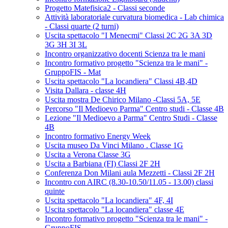
Progetto Matefisica2 - Classi seconde
Attività laboratoriale curvatura biomedica - Lab chimica
- Classi quarte (2 turni)
Uscita spettacolo "I Menecmi" Classi 2C 2G 3A 3D
3G 3H 3I 3L
Incontro organizzativo docenti Scienza tra le mani
Incontro formativo progetto "Scienza tra le mani" -
GruppoFIS - Mat
Uscita spettacolo "La locandiera" Classi 4B,4D
Visita Dallara - classe 4H
Uscita mostra De Chirico Milano -Classi 5A, 5E
Percorso "Il Medioevo Parma" Centro studi - Classe 4B
Lezione "Il Medioevo a Parma" Centro Studi - Classe
4B
Incontro formativo Energy Week
Uscita museo Da Vinci Milano . Classe 1G
Uscita a Verona Classe 3G
Uscita a Barbiana (FI) Classi 2F 2H
Conferenza Don Milani aula Mezzetti - Classi 2F 2H
Incontro con AIRC (8.30-10.50/11.05 - 13.00) classi
quinte
Uscita spettacolo "La locandiera" 4F, 4I
Uscita spettacolo "La locandiera" classe 4E
Incontro formativo progetto "Scienza tra le mani" -
GruppoFIS