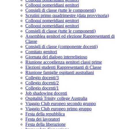
Colloqui pomeridiani genitori
Consigli di classe (tutte le componenti)
Scrutini primo quadrimestre (data provvisoria)
Colloqui pomeridiani genitori
Colloqui pomeridiani genitori
Consigli di classe (tutte le componenti)
Assemblea genitori ed elezione Rappresentanti di
Classe
Consigli di classe (componente docenti)
Comitato genitori
Giornata del dialogo interreligioso
Riunione accoglienza genitori classi prime
Elezioni studenti Rappresentanti di Classe
Riunione famiglie ospitanti australiani
Collegio docenti/3
Collegio docenti/2
Collegio docenti/1
Job shadowing docenti
Ospitalità Trinity college Australia
Viaggio Club europeo secondo gruppo
Viaggio Club europeo primo gruppo
Festa della repubblica
Festa dei lavoratori
Festa della liberazione