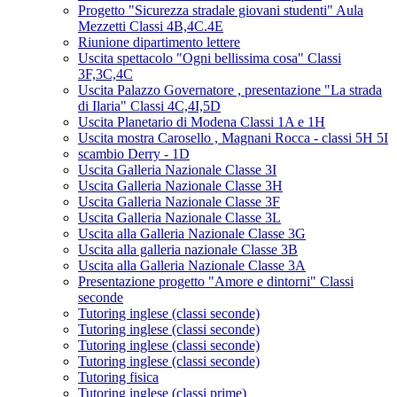
Progetto "Sicurezza stradale giovani studenti" Aula
Mezzetti Classi 4B,4C.4E
Riunione dipartimento lettere
Uscita spettacolo "Ogni bellissima cosa" Classi
3F,3C,4C
Uscita Palazzo Governatore , presentazione "La strada
di Ilaria" Classi 4C,4I,5D
Uscita Planetario di Modena Classi 1A e 1H
Uscita mostra Carosello , Magnani Rocca - classi 5H 5I
scambio Derry - 1D
Uscita Galleria Nazionale Classe 3I
Uscita Galleria Nazionale Classe 3H
Uscita Galleria Nazionale Classe 3F
Uscita Galleria Nazionale Classe 3L
Uscita alla Galleria Nazionale Classe 3G
Uscita alla galleria nazionale Classe 3B
Uscita alla Galleria Nazionale Classe 3A
Presentazione progetto "Amore e dintorni" Classi
seconde
Tutoring inglese (classi seconde)
Tutoring inglese (classi seconde)
Tutoring inglese (classi seconde)
Tutoring inglese (classi seconde)
Tutoring fisica
Tutoring inglese (classi prime)