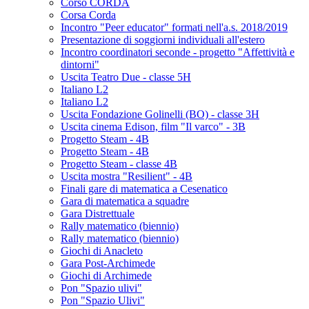
Corso CORDA
Corsa Corda
Incontro "Peer educator" formati nell'a.s. 2018/2019
Presentazione di soggiorni individuali all'estero
Incontro coordinatori seconde - progetto "Affettività e
dintorni"
Uscita Teatro Due - classe 5H
Italiano L2
Italiano L2
Uscita Fondazione Golinelli (BO) - classe 3H
Uscita cinema Edison, film "Il varco" - 3B
Progetto Steam - 4B
Progetto Steam - 4B
Progetto Steam - classe 4B
Uscita mostra "Resilient" - 4B
Finali gare di matematica a Cesenatico
Gara di matematica a squadre
Gara Distrettuale
Rally matematico (biennio)
Rally matematico (biennio)
Giochi di Anacleto
Gara Post-Archimede
Giochi di Archimede
Pon "Spazio ulivi"
Pon "Spazio Ulivi"