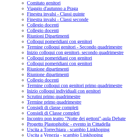
Comitato genitori
Viaggio d'autunno a Praga
Finestra invalsi - Classi quinte
Finestra invalsi - Classi seconde
Collegio docenti
Collegio docenti
Riunioni Dipartimenti
Colloqui pomeridiani con genitori
Termine colloqui genitori - Secondo quadrimestre
Inizio colloqui con genitori- secondo quadrimestre
Colloqui pomeridiani con genitori
Colloqui pomeridiani con genitori
Riunione dipartimenti
Riunione dipartimenti
Collegio docenti
Termine colloqui con genitori primo quadrimestre
Inizio colloqui individuali con genitori
Scrutini primo quadrimestre
Termine primo quadrimestre
Consigli di classe completi
Consigli di Classe completi
Incontro pon teatro "Notte dei gettoni"-aula Debate
Progetto Plastophobic - evento in Cittadella
Uscita a Torrechiara - scambio Linkhoping
Uscita a Venezia - scambio Linkhoping