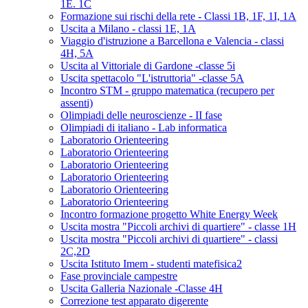
1E. 1C
Formazione sui rischi della rete - Classi 1B, 1F, 1I, 1A
Uscita a Milano - classi 1E, 1A
Viaggio d'istruzione a Barcellona e Valencia - classi
4H, 5A
Uscita al Vittoriale di Gardone -classe 5i
Uscita spettacolo "L'istruttoria" -classe 5A
Incontro STM - gruppo matematica (recupero per
assenti)
Olimpiadi delle neuroscienze - II fase
Olimpiadi di italiano - Lab informatica
Laboratorio Orienteering
Laboratorio Orienteering
Laboratorio Orienteering
Laboratorio Orienteering
Laboratorio Orienteering
Laboratorio Orienteering
Incontro formazione progetto White Energy Week
Uscita mostra "Piccoli archivi di quartiere" - classe 1H
Uscita mostra "Piccoli archivi di quartiere" - classi
2C,2D
Uscita Istituto Imem - studenti matefisica2
Fase provinciale campestre
Uscita Galleria Nazionale -Classe 4H
Correzione test apparato digerente