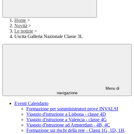
Home
>
Novità
>
Le notizie
>
Uscita Galleria Nazionale Classe 3L
Menu di
navigazione
Eventi Calendario
Formazione per somministratori prove INVALSI
Viaggio d'istruzione a Lisbona - classe 4D
Viaggio d'istruzione a Valencia - classe 4G
Viaggio d'istruzione ad Amsterdam - 4B, 4C
Formazione sui rischi della rete - Classi 1G, 1D, 1H,