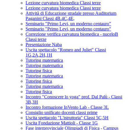
Lezione curvatura biomedica Classi terze
Lezione curvatura biomedica Classi terze
Attività di Educazione stradale presso Auditorium
Paganini Classi 4B.4C,4E,
Seminario "Primo Levi, un moderno centauro"
Seminario "Primo Levi, un moderno centauro"
Correzione verifica curvatura biomedica - nuceloB
Classi terze
Presentazione Naba
Uscita spettacolo "Romeo and Juliet" Classi
1G,2A,2H,1H
Tutoring matematica
Tutoring matematica
Tutoring fisica
Tutoring matematica
Tutoring fisica
Tutoring matematica
Tutoring fisica
Incontro "Conoscere lo yoga" prof. Dal Palù - Classi
3B,3H
Incontro formazione InVento Lab - Classe 3L
Consiglio unificato docenti classi prime
Uscita spettacolo "L'istruttoria" Classi 5C,5H
Uscita Fondazione Mattioli - Classe 1G
Fase interprovinciale Olimpiadi di Fisica - Campus