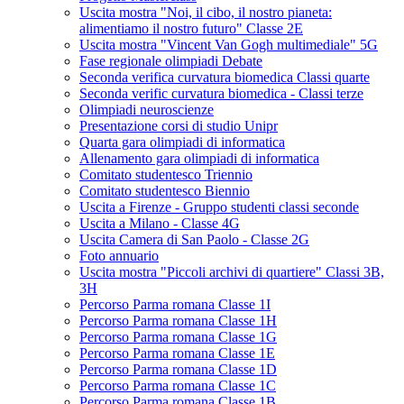
Uscita mostra "Noi, il cibo, il nostro pianeta:
alimentiamo il nostro futuro" Classe 2E
Uscita mostra "Vincent Van Gogh multimediale" 5G
Fase regionale olimpiadi Debate
Seconda verifica curvatura biomedica Classi quarte
Seconda verific curvatura biomedica - Classi terze
Olimpiadi neuroscienze
Presentazione corsi di studio Unipr
Quarta gara olimpiadi di informatica
Allenamento gara olimpiadi di informatica
Comitato studentesco Triennio
Comitato studentesco Biennio
Uscita a Firenze - Gruppo studenti classi seconde
Uscita a Milano - Classe 4G
Uscita Camera di San Paolo - Classe 2G
Foto annuario
Uscita mostra "Piccoli archivi di quartiere" Classi 3B,
3H
Percorso Parma romana Classe 1I
Percorso Parma romana Classe 1H
Percorso Parma romana Classe 1G
Percorso Parma romana Classe 1E
Percorso Parma romana Classe 1D
Percorso Parma romana Classe 1C
Percorso Parma romana Classe 1B