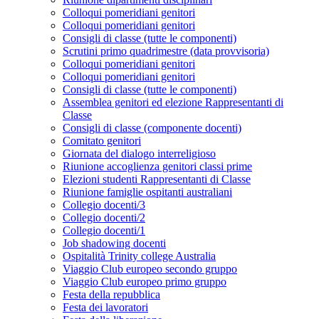
Colloqui pomeridiani genitori
Colloqui pomeridiani genitori
Consigli di classe (tutte le componenti)
Scrutini primo quadrimestre (data provvisoria)
Colloqui pomeridiani genitori
Colloqui pomeridiani genitori
Consigli di classe (tutte le componenti)
Assemblea genitori ed elezione Rappresentanti di
Classe
Consigli di classe (componente docenti)
Comitato genitori
Giornata del dialogo interreligioso
Riunione accoglienza genitori classi prime
Elezioni studenti Rappresentanti di Classe
Riunione famiglie ospitanti australiani
Collegio docenti/3
Collegio docenti/2
Collegio docenti/1
Job shadowing docenti
Ospitalità Trinity college Australia
Viaggio Club europeo secondo gruppo
Viaggio Club europeo primo gruppo
Festa della repubblica
Festa dei lavoratori