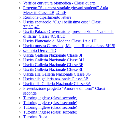
Verifica curvatura biomedica - Classi quarte
Progetto "Sicurezza stradale giovani studenti" Aula
Mezzetti Classi 4B,4C.4E
Riunione dipartimento lettere
Uscita spettacolo "Ogni bellissima cosa" Classi
3F,3C,4C
Uscita Palazzo Governatore , presentazione "La strada
di Ilaria" Classi 4C,4I,5D
Uscita Planetario di Modena Classi 1A e 1H
Uscita mostra Carosello , Magnani Rocca - classi 5H 5I
scambio Derry - 1D
Uscita Galleria Nazionale Classe 3I
Uscita Galleria Nazionale Classe 3H
Uscita Galleria Nazionale Classe 3F
Uscita Galleria Nazionale Classe 3L
Uscita alla Galleria Nazionale Classe 3G
Uscita alla galleria nazionale Classe 3B
Uscita alla Galleria Nazionale Classe 3A
Presentazione progetto "Amore e dintorni" Classi
seconde
Tutoring inglese (classi seconde)
Tutoring inglese (classi seconde)
Tutoring inglese (classi seconde)
Tutoring inglese (classi seconde)
Tutoring fisica