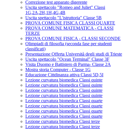
Correzione test apparato digerente
Uscita spettacolo "Romeo and Juliet" Classi
1G,2A,2H,1H,4G,4B
Uscita spettacolo "L'istruttoria" Classe 5B
PROVA COMUNE FISICA CLASSI QUARTE
PROVA COMUNE MATEMATICA - CLASSI
TERZE
PROVA COMUNE FISICA - CLASSI SECONDE
Olimpiadi di filosofia (seconda fase per studenti
classificati)
Presentazione Offerta Università degli studi di Trieste
Uscita spettacolo "Ocean Terminal" Classe 3F
Visita Duomo e Battistero di Parma- Classe 2A
Mostra storia Computer - Classe 1G
Educazione Cittdinanza attiva Classi 5D,5I
Lezione curvatura biomedica Classi quinte
Lezione curvatura biomedica Classi quinte
Lezione curvatura biomedica Classi quinte
Lezione curvatura biomedica Classi quinte
Lezione curvatura biomedica Classi quarte
Lezione curvatura biomedica Classi quarte
Lezione curvatura biomedica Classi quarte
Lezione curvatura biomedica Classi quarte
Lezione curvatura biomedica Classi terze
Lezione curvatura biomedica Classi terze