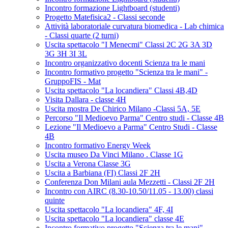
Incontro formazione Lightboard (studenti)
Progetto Matefisica2 - Classi seconde
Attività laboratoriale curvatura biomedica - Lab chimica
- Classi quarte (2 turni)
Uscita spettacolo "I Menecmi" Classi 2C 2G 3A 3D
3G 3H 3I 3L
Incontro organizzativo docenti Scienza tra le mani
Incontro formativo progetto "Scienza tra le mani" -
GruppoFIS - Mat
Uscita spettacolo "La locandiera" Classi 4B,4D
Visita Dallara - classe 4H
Uscita mostra De Chirico Milano -Classi 5A, 5E
Percorso "Il Medioevo Parma" Centro studi - Classe 4B
Lezione "Il Medioevo a Parma" Centro Studi - Classe
4B
Incontro formativo Energy Week
Uscita museo Da Vinci Milano . Classe 1G
Uscita a Verona Classe 3G
Uscita a Barbiana (FI) Classi 2F 2H
Conferenza Don Milani aula Mezzetti - Classi 2F 2H
Incontro con AIRC (8.30-10.50/11.05 - 13.00) classi
quinte
Uscita spettacolo "La locandiera" 4F, 4I
Uscita spettacolo "La locandiera" classe 4E
Incontro formativo progetto "Scienza tra le mani" -