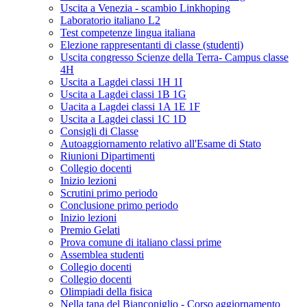
Uscita a Venezia - scambio Linkhoping
Laboratorio italiano L2
Test competenze lingua italiana
Elezione rappresentanti di classe (studenti)
Uscita congresso Scienze della Terra- Campus classe
4H
Uscita a Lagdei classi 1H 1I
Uscita a Lagdei classi 1B 1G
Uacita a Lagdei classi 1A 1E 1F
Uscita a Lagdei classi 1C 1D
Consigli di Classe
Autoaggiornamento relativo all'Esame di Stato
Riunioni Dipartimenti
Collegio docenti
Inizio lezioni
Scrutini primo periodo
Conclusione primo periodo
Inizio lezioni
Premio Gelati
Prova comune di italiano classi prime
Assemblea studenti
Collegio docenti
Collegio docenti
Olimpiadi della fisica
Nella tana del Bianconiglio - Corso aggiornamento