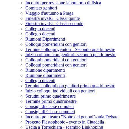
Incontro per revisione laboratorio di fisica
Comitato genitori
Viaggio d'autunno a Praga
Finestra invalsi - Classi quinte
Finestra invalsi - Classi seconde
Collegio docenti
Collegio docenti
Riunioni Dipartimenti
Colloqui pomeridiani con genitori
Termine colloqui genitori - Secondo quadrimestre
Inizio colloqui con genitori- secondo quadrimestre
Colloqui pomeridiani con genitori
Colloqui pomeridiani con genitori
Riunione dipartimenti
Riunione dipartimenti
Collegio docenti
Termine colloqui con genitori primo quadrimestre
Inizio colloqui individuali con genitori
Scrutini primo quadrimestre
Termine primo quadrimestre
Consigli di classe completi
Consigli di Classe completi
Incontro pon teatro "Notte dei gettoni"-aula Debate
Progetto Plastophobic - evento in Cittadella
Uscita a Torrechiara - scambio Linkhoping