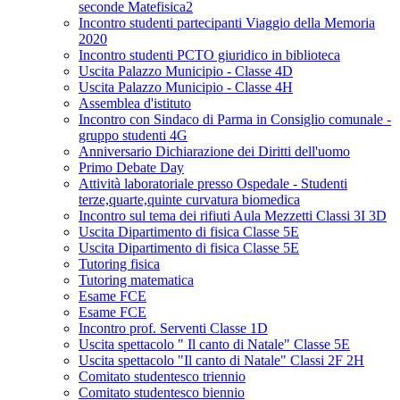
seconde Matefisica2
Incontro studenti partecipanti Viaggio della Memoria
2020
Incontro studenti PCTO giuridico in biblioteca
Uscita Palazzo Municipio - Classe 4D
Uscita Palazzo Municipio - Classe 4H
Assemblea d'istituto
Incontro con Sindaco di Parma in Consiglio comunale -
gruppo studenti 4G
Anniversario Dichiarazione dei Diritti dell'uomo
Primo Debate Day
Attività laboratoriale presso Ospedale - Studenti
terze,quarte,quinte curvatura biomedica
Incontro sul tema dei rifiuti Aula Mezzetti Classi 3I 3D
Uscita Dipartimento di fisica Classe 5E
Uscita Dipartimento di fisica Classe 5E
Tutoring fisica
Tutoring matematica
Esame FCE
Esame FCE
Incontro prof. Serventi Classe 1D
Uscita spettacolo " Il canto di Natale" Classe 5E
Uscita spettacolo "Il canto di Natale" Classi 2F 2H
Comitato studentesco triennio
Comitato studentesco biennio