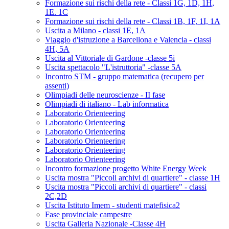
Formazione sui rischi della rete - Classi 1G, 1D, 1H,
1E. 1C
Formazione sui rischi della rete - Classi 1B, 1F, 1I, 1A
Uscita a Milano - classi 1E, 1A
Viaggio d'istruzione a Barcellona e Valencia - classi
4H, 5A
Uscita al Vittoriale di Gardone -classe 5i
Uscita spettacolo "L'istruttoria" -classe 5A
Incontro STM - gruppo matematica (recupero per
assenti)
Olimpiadi delle neuroscienze - II fase
Olimpiadi di italiano - Lab informatica
Laboratorio Orienteering
Laboratorio Orienteering
Laboratorio Orienteering
Laboratorio Orienteering
Laboratorio Orienteering
Laboratorio Orienteering
Incontro formazione progetto White Energy Week
Uscita mostra "Piccoli archivi di quartiere" - classe 1H
Uscita mostra "Piccoli archivi di quartiere" - classi
2C,2D
Uscita Istituto Imem - studenti matefisica2
Fase provinciale campestre
Uscita Galleria Nazionale -Classe 4H