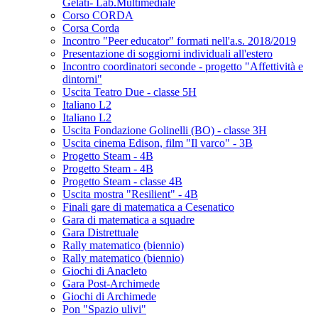
Gelati- Lab.Multimediale
Corso CORDA
Corsa Corda
Incontro "Peer educator" formati nell'a.s. 2018/2019
Presentazione di soggiorni individuali all'estero
Incontro coordinatori seconde - progetto "Affettività e
dintorni"
Uscita Teatro Due - classe 5H
Italiano L2
Italiano L2
Uscita Fondazione Golinelli (BO) - classe 3H
Uscita cinema Edison, film "Il varco" - 3B
Progetto Steam - 4B
Progetto Steam - 4B
Progetto Steam - classe 4B
Uscita mostra "Resilient" - 4B
Finali gare di matematica a Cesenatico
Gara di matematica a squadre
Gara Distrettuale
Rally matematico (biennio)
Rally matematico (biennio)
Giochi di Anacleto
Gara Post-Archimede
Giochi di Archimede
Pon "Spazio ulivi"