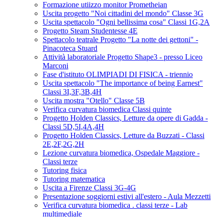
Formazione utiizzo monitor Prometheian
Uscita progetto "Noi cittadini del mondo" Classe 3G
Uscita spettacolo "Ogni bellissima cosa" Classi 1G,2A
Progetto Steam Studentesse 4E
Spettacolo teatrale Progetto "La notte dei gettoni" -
Pinacoteca Stuard
Attività laboratoriale Progetto Shape3 - presso Liceo
Marconi
Fase d'istituto OLIMPIADI DI FISICA - triennio
Uscita spettacolo "The importance of being Earnest"
Classi 3I,3F,3B,4H
Uscita mostra "Otello" Classe 5B
Verifica curvatura biomedica Classi quinte
Progetto Holden Classics, Letture da opere di Gadda -
Classi 5D,5I,4A,4H
Progetto Holden Classics, Letture da Buzzati - Classi
2E,2F,2G,2H
Lezione curvatura biomedica, Ospedale Maggiore -
Classi terze
Tutoring fisica
Tutoring matematica
Uscita a Firenze Classi 3G-4G
Presentazione soggiorni estivi all'estero - Aula Mezzetti
Verifica curvatura biomedica . classi terze - Lab
multimediale