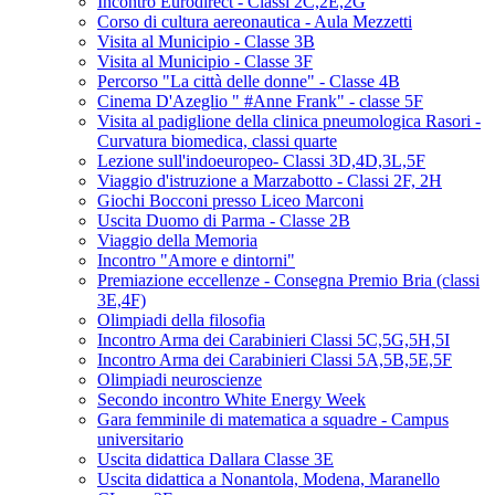
Incontro Eurodirect - Classi 2C,2E,2G
Corso di cultura aereonautica - Aula Mezzetti
Visita al Municipio - Classe 3B
Visita al Municipio - Classe 3F
Percorso "La città delle donne" - Classe 4B
Cinema D'Azeglio " #Anne Frank" - classe 5F
Visita al padiglione della clinica pneumologica Rasori -
Curvatura biomedica, classi quarte
Lezione sull'indoeuropeo- Classi 3D,4D,3L,5F
Viaggio d'istruzione a Marzabotto - Classi 2F, 2H
Giochi Bocconi presso Liceo Marconi
Uscita Duomo di Parma - Classe 2B
Viaggio della Memoria
Incontro "Amore e dintorni"
Premiazione eccellenze - Consegna Premio Bria (classi
3E,4F)
Olimpiadi della filosofia
Incontro Arma dei Carabinieri Classi 5C,5G,5H,5I
Incontro Arma dei Carabinieri Classi 5A,5B,5E,5F
Olimpiadi neuroscienze
Secondo incontro White Energy Week
Gara femminile di matematica a squadre - Campus
universitario
Uscita didattica Dallara Classe 3E
Uscita didattica a Nonantola, Modena, Maranello