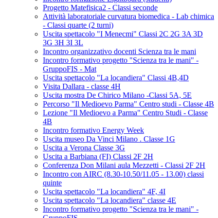
Progetto Matefisica2 - Classi seconde
Attività laboratoriale curvatura biomedica - Lab chimica
- Classi quarte (2 turni)
Uscita spettacolo "I Menecmi" Classi 2C 2G 3A 3D
3G 3H 3I 3L
Incontro organizzativo docenti Scienza tra le mani
Incontro formativo progetto "Scienza tra le mani" -
GruppoFIS - Mat
Uscita spettacolo "La locandiera" Classi 4B,4D
Visita Dallara - classe 4H
Uscita mostra De Chirico Milano -Classi 5A, 5E
Percorso "Il Medioevo Parma" Centro studi - Classe 4B
Lezione "Il Medioevo a Parma" Centro Studi - Classe
4B
Incontro formativo Energy Week
Uscita museo Da Vinci Milano . Classe 1G
Uscita a Verona Classe 3G
Uscita a Barbiana (FI) Classi 2F 2H
Conferenza Don Milani aula Mezzetti - Classi 2F 2H
Incontro con AIRC (8.30-10.50/11.05 - 13.00) classi
quinte
Uscita spettacolo "La locandiera" 4F, 4I
Uscita spettacolo "La locandiera" classe 4E
Incontro formativo progetto "Scienza tra le mani" -
GruppoFIS