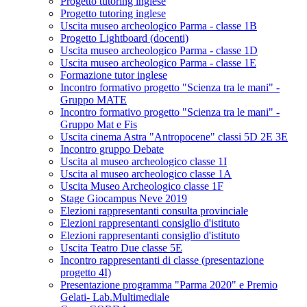
Progetto tutoring inglese
Progetto tutoring inglese
Uscita museo archeologico Parma - classe 1B
Progetto Lightboard (docenti)
Uscita museo archeologico Parma - classe 1D
Uscita museo archeologico Parma - classe 1E
Formazione tutor inglese
Incontro formativo progetto "Scienza tra le mani" -
Gruppo MATE
Incontro formativo progetto "Scienza tra le mani" -
Gruppo Mat e Fis
Uscita cinema Astra "Antropocene" classi 5D 2E 3E
Incontro gruppo Debate
Uscita al museo archeologico classe 1I
Uscita al museo archeologico classe 1A
Uscita Museo Archeologico classe 1F
Stage Giocampus Neve 2019
Elezioni rappresentanti consulta provinciale
Elezioni rappresentanti consiglio d'istituto
Elezioni rappresentanti consiglio d'istituto
Uscita Teatro Due classe 5E
Incontro rappresentanti di classe (presentazione
progetto 4I)
Presentazione programma "Parma 2020" e Premio
Gelati- Lab.Multimediale