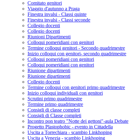
Comitato genitori
Viaggio d'autunno a Praga
Finestra invalsi - Classi quinte
Finestra invalsi - Classi seconde
Collegio docenti
Collegio docenti
Riunioni Dipartimenti
Colloqui pomeridiani con genitori
Termine colloqui genitori - Secondo quadrimestre
Inizio colloqui con genitori- secondo quadrimestre
Colloqui pomeridiani con genitori
Colloqui pomeridiani con genitori
Riunione dipartimenti
Riunione dipartimenti
Collegio docenti
Termine colloqui con genitori primo quadrimestre
Inizio colloqui individuali con genitori
Scrutini primo quadrimestre
Termine primo quadrimestre
Consigli di classe completi
Consigli di Classe completi
Incontro pon teatro "Notte dei gettoni"-aula Debate
Progetto Plastophobic - evento in Cittadella
Uscita a Torrechiara - scambio Linkhoping
Uscita a Venezia - scambio Linkhoping