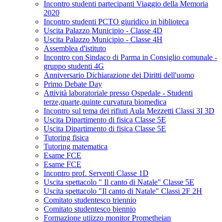
Incontro studenti partecipanti Viaggio della Memoria
2020
Incontro studenti PCTO giuridico in biblioteca
Uscita Palazzo Municipio - Classe 4D
Uscita Palazzo Municipio - Classe 4H
Assemblea d'istituto
Incontro con Sindaco di Parma in Consiglio comunale -
gruppo studenti 4G
Anniversario Dichiarazione dei Diritti dell'uomo
Primo Debate Day
Attività laboratoriale presso Ospedale - Studenti
terze,quarte,quinte curvatura biomedica
Incontro sul tema dei rifiuti Aula Mezzetti Classi 3I 3D
Uscita Dipartimento di fisica Classe 5E
Uscita Dipartimento di fisica Classe 5E
Tutoring fisica
Tutoring matematica
Esame FCE
Esame FCE
Incontro prof. Serventi Classe 1D
Uscita spettacolo " Il canto di Natale" Classe 5E
Uscita spettacolo "Il canto di Natale" Classi 2F 2H
Comitato studentesco triennio
Comitato studentesco biennio
Formazione utiizzo monitor Prometheian