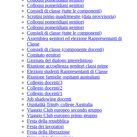
Colloqui pomeridiani genitori
Consigli di classe (tutte le componenti)
Scrutini primo quadrimestre (data provvisoria)
Colloqui pomeridiani genitori
Colloqui pomeridiani genitori
Consigli di classe (tutte le componenti)
Assemblea genitori ed elezione Rappresentanti di
Classe
Consigli di classe (componente docenti)
Comitato genitori
Giornata del dialogo interreligioso
Riunione accoglienza genitori classi prime
Elezioni studenti Rappresentanti di Classe
Riunione famiglie ospitanti australiani
Collegio docenti/3
Collegio docenti/2
Collegio docenti/1
Job shadowing docenti
Ospitalità Trinity college Australia
Viaggio Club europeo secondo gruppo
Viaggio Club europeo primo gruppo
Festa della repubblica
Festa dei lavoratori
Festa della liberazione