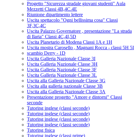
Progetto "Sicurezza stradale giovani studenti" Aula
Mezzetti Classi 4B,4C.4E
Riunione dipartimento lettere
Uscita spettacolo "Ogni bellissima cosa" Classi
3F,3C,4C
Uscita Palazzo Governatore , presentazione "La strada
di Ilaria" Classi 4C,4I,5D
Uscita Planetario di Modena Classi 1A e 1H
Uscita mostra Carosello , Magnani Rocca - classi 5H 5I
scambio Derry - 1D
Uscita Galleria Nazionale Classe 3I
Uscita Galleria Nazionale Classe 3H
Uscita Galleria Nazionale Classe 3F
Uscita Galleria Nazionale Classe 3L
Uscita alla Galleria Nazionale Classe 3G
Uscita alla galleria nazionale Classe 3B
Uscita alla Galleria Nazionale Classe 3A
Presentazione progetto "Amore e dintorni" Classi
seconde
Tutoring inglese (classi seconde)
Tutoring inglese (classi seconde)
Tutoring inglese (classi seconde)
Tutoring inglese (classi seconde)
Tutoring fisica
Tutoring inglese (classi prime)