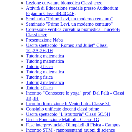
Lezione curvatura biomedica Classi terze
Attività di Educazione stradale presso Auditorium
Paganini Classi 4B.4C,4E,
Seminario "Primo Levi, un moderno centauro"
Seminario "Primo Levi, un moderno centauro"
Correzione verifica curvatura biomedica - nuceloB
Classi terze
Presentazione Naba
Uscita spettacolo "Romeo and Juliet" Classi
1G,2A,2H,1H
Tutoring matematica
Tutoring matematica
Tutoring fisica
Tutoring matematica
Tutoring fisica
Tutoring matematica
Tutoring fisica
Incontro "Conoscere lo yoga" prof. Dal Palù - Classi
3B,3H
Incontro formazione InVento Lab - Classe 3L
Consiglio unificato docenti classi prime
Uscita spettacolo "L'istruttoria" Classi 5C,5H
Uscita Fondazione Mattioli - Classe 1G
Fase interprovinciale Olimpiadi di Fisica - Campus
Incontro STM - rappresentanti gruppi di scienze