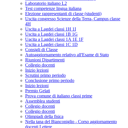
Laboratorio italiano L2
Test competenze lingua italiana
Elezione rappresentanti di classe (studenti)
Uscita congresso Scienze della Terra- Campus classe
4H
Uscita a Lagdei classi 1H 1I
Uscita a Lagdei classi 1B 1G
Uacita a Lagdei classi 1A 1E 1F
Uscita a Lagdei classi 1C 1D
Consigli di Classe
Autoaggiornamento relativo all'Esame di Stato
Riunioni Dipartimenti
Collegio docenti
Inizio lezioni
Scrutini primo periodo
Conclusione primo periodo
Inizio lezioni
Premio Gelati
Prova comune di italiano classi prime
Assemblea studenti
Collegio docenti
Collegio docenti
Olimpiadi della fisica
Nella tana del Bianconiglio - Corso aggiornamento
docenti Lettere