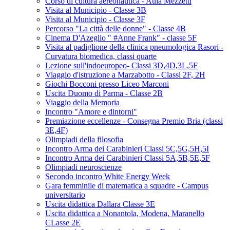
Corso di cultura aereonautica - Aula Mezzetti
Visita al Municipio - Classe 3B
Visita al Municipio - Classe 3F
Percorso "La città delle donne" - Classe 4B
Cinema D'Azeglio " #Anne Frank" - classe 5F
Visita al padiglione della clinica pneumologica Rasori -
Curvatura biomedica, classi quarte
Lezione sull'indoeuropeo- Classi 3D,4D,3L,5F
Viaggio d'istruzione a Marzabotto - Classi 2F, 2H
Giochi Bocconi presso Liceo Marconi
Uscita Duomo di Parma - Classe 2B
Viaggio della Memoria
Incontro "Amore e dintorni"
Premiazione eccellenze - Consegna Premio Bria (classi
3E,4F)
Olimpiadi della filosofia
Incontro Arma dei Carabinieri Classi 5C,5G,5H,5I
Incontro Arma dei Carabinieri Classi 5A,5B,5E,5F
Olimpiadi neuroscienze
Secondo incontro White Energy Week
Gara femminile di matematica a squadre - Campus
universitario
Uscita didattica Dallara Classe 3E
Uscita didattica a Nonantola, Modena, Maranello
CLasse 2E