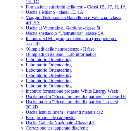
1E. 1C
Formazione sui rischi della rete - Classi 1B, 1F, 1I, 1A
Uscita a Milano - classi 1E, 1A
Viaggio d'istruzione a Barcellona e Valencia - classi
4H, 5A
Uscita al Vittoriale di Gardone -classe 5i
Uscita spettacolo "L'istruttoria" -classe 5A
Incontro STM - gruppo matematica (recupero per
assenti)
Olimpiadi delle neuroscienze - II fase
Olimpiadi di italiano - Lab informatica
Laboratorio Orienteering
Laboratorio Orienteering
Laboratorio Orienteering
Laboratorio Orienteering
Laboratorio Orienteering
Laboratorio Orienteering
Incontro formazione progetto White Energy Week
Uscita mostra "Piccoli archivi di quartiere" - classe 1H
Uscita mostra "Piccoli archivi di quartiere" - classi
2C,2D
Uscita Istituto Imem - studenti matefisica2
Fase provinciale campestre
Uscita Galleria Nazionale -Classe 4H
Correzione test apparato digerente