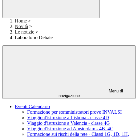
Home
>
Novità
>
Le notizie
>
Laboratorio Debate
Menu di
navigazione
Eventi Calendario
Formazione per somministratori prove INVALSI
Viaggio d'istruzione a Lisbona - classe 4D
Viaggio d'istruzione a Valencia - classe 4G
Viaggio d'istruzione ad Amsterdam - 4B, 4C
Formazione sui rischi della rete - Classi 1G, 1D, 1H,