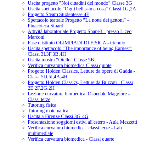
Uscita progetto "Noi cittadini del mondo" Classe 3G
Uscita spettacolo "Ogni bellissima cosa" Classi 1G,2A
Progetto Steam Studentesse 4E
Spettacolo teatrale Progetto "La notte dei gettoni" -
Pinacoteca Stuard
Attività laboratoriale Progetto Shape3 - presso Liceo
Marconi
Fase d'istituto OLIMPIADI DI FISICA - triennio
Uscita spettacolo "The importance of being Earnest"
Classi 3I,3F,3B,4H
Uscita mostra "Otello" Classe 5B
Verifica curvatura biomedica Classi quinte
Progetto Holden Classics, Letture da opere di Gadda -
Classi 5D,5I,4A,4H
Progetto Holden Classics, Letture da Buzzati - Classi
2E,2F,2G,2H
Lezione curvatura biomedica, Ospedale Maggiore -
Classi terze
Tutoring fisica
Tutoring matematica
Uscita a Firenze Classi 3G-4G
Presentazione soggiorni estivi all'estero - Aula Mezzetti
Verifica curvatura biomedica . classi terze - Lab
multimediale
Verifica curvatura biomedica - Classi quarte