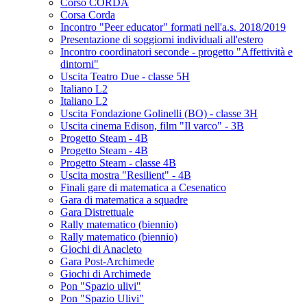
Corso CORDA
Corsa Corda
Incontro "Peer educator" formati nell'a.s. 2018/2019
Presentazione di soggiorni individuali all'estero
Incontro coordinatori seconde - progetto "Affettività e
dintorni"
Uscita Teatro Due - classe 5H
Italiano L2
Italiano L2
Uscita Fondazione Golinelli (BO) - classe 3H
Uscita cinema Edison, film "Il varco" - 3B
Progetto Steam - 4B
Progetto Steam - 4B
Progetto Steam - classe 4B
Uscita mostra "Resilient" - 4B
Finali gare di matematica a Cesenatico
Gara di matematica a squadre
Gara Distrettuale
Rally matematico (biennio)
Rally matematico (biennio)
Giochi di Anacleto
Gara Post-Archimede
Giochi di Archimede
Pon "Spazio ulivi"
Pon "Spazio Ulivi"