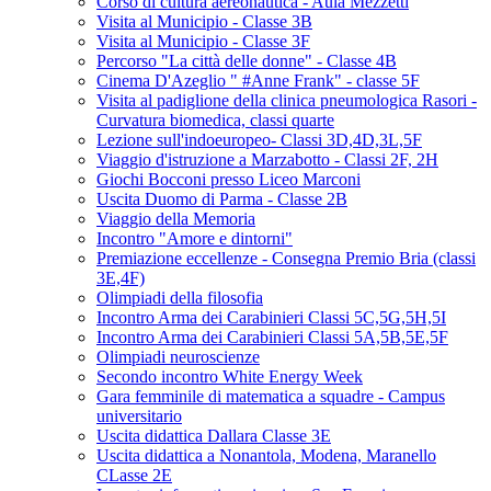
Corso di cultura aereonautica - Aula Mezzetti
Visita al Municipio - Classe 3B
Visita al Municipio - Classe 3F
Percorso "La città delle donne" - Classe 4B
Cinema D'Azeglio " #Anne Frank" - classe 5F
Visita al padiglione della clinica pneumologica Rasori -
Curvatura biomedica, classi quarte
Lezione sull'indoeuropeo- Classi 3D,4D,3L,5F
Viaggio d'istruzione a Marzabotto - Classi 2F, 2H
Giochi Bocconi presso Liceo Marconi
Uscita Duomo di Parma - Classe 2B
Viaggio della Memoria
Incontro "Amore e dintorni"
Premiazione eccellenze - Consegna Premio Bria (classi
3E,4F)
Olimpiadi della filosofia
Incontro Arma dei Carabinieri Classi 5C,5G,5H,5I
Incontro Arma dei Carabinieri Classi 5A,5B,5E,5F
Olimpiadi neuroscienze
Secondo incontro White Energy Week
Gara femminile di matematica a squadre - Campus
universitario
Uscita didattica Dallara Classe 3E
Uscita didattica a Nonantola, Modena, Maranello
CLasse 2E