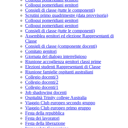
Colloqui pomeridiani genitori
Consigli di classe (tutte le componenti)
Scrutini primo quadrimestre (data provvisoria)
Colloqui pomeridiani genitori
Colloqui pomeridiani genitori
Consigli di classe (tutte le componenti)
Assemblea genitori ed elezione Rappresentanti di
Classe
Consigli di classe (componente docenti)
Comitato genitori
Giornata del dialogo interreligioso
Riunione accoglienza genitori classi prime
Elezioni studenti Rappresentanti di Classe
Riunione famiglie ospitanti australiani
Collegio docenti/3
Collegio docenti/2
Collegio docenti/1
Job shadowing docenti
Ospitalità Trinity college Australia
Viaggio Club europeo secondo gruppo
Viaggio Club europeo primo gruppo
Festa della repubblica
Festa dei lavoratori
Festa della liberazione