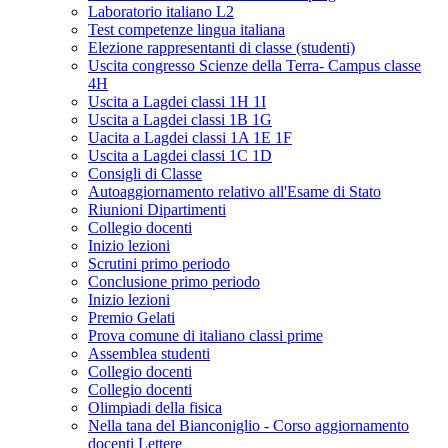
Laboratorio italiano L2
Test competenze lingua italiana
Elezione rappresentanti di classe (studenti)
Uscita congresso Scienze della Terra- Campus classe
4H
Uscita a Lagdei classi 1H 1I
Uscita a Lagdei classi 1B 1G
Uacita a Lagdei classi 1A 1E 1F
Uscita a Lagdei classi 1C 1D
Consigli di Classe
Autoaggiornamento relativo all'Esame di Stato
Riunioni Dipartimenti
Collegio docenti
Inizio lezioni
Scrutini primo periodo
Conclusione primo periodo
Inizio lezioni
Premio Gelati
Prova comune di italiano classi prime
Assemblea studenti
Collegio docenti
Collegio docenti
Olimpiadi della fisica
Nella tana del Bianconiglio - Corso aggiornamento
docenti Lettere