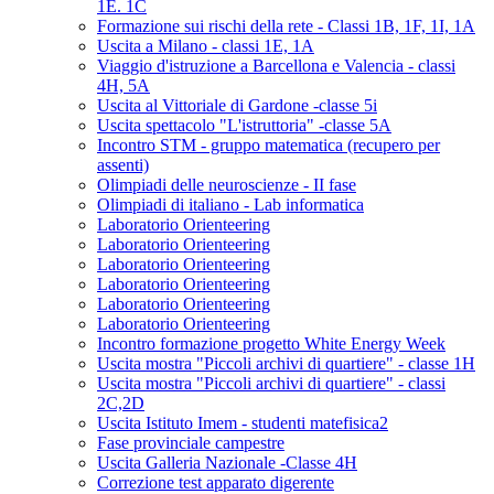
1E. 1C
Formazione sui rischi della rete - Classi 1B, 1F, 1I, 1A
Uscita a Milano - classi 1E, 1A
Viaggio d'istruzione a Barcellona e Valencia - classi
4H, 5A
Uscita al Vittoriale di Gardone -classe 5i
Uscita spettacolo "L'istruttoria" -classe 5A
Incontro STM - gruppo matematica (recupero per
assenti)
Olimpiadi delle neuroscienze - II fase
Olimpiadi di italiano - Lab informatica
Laboratorio Orienteering
Laboratorio Orienteering
Laboratorio Orienteering
Laboratorio Orienteering
Laboratorio Orienteering
Laboratorio Orienteering
Incontro formazione progetto White Energy Week
Uscita mostra "Piccoli archivi di quartiere" - classe 1H
Uscita mostra "Piccoli archivi di quartiere" - classi
2C,2D
Uscita Istituto Imem - studenti matefisica2
Fase provinciale campestre
Uscita Galleria Nazionale -Classe 4H
Correzione test apparato digerente