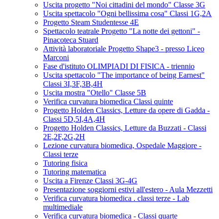
Uscita progetto "Noi cittadini del mondo" Classe 3G
Uscita spettacolo "Ogni bellissima cosa" Classi 1G,2A
Progetto Steam Studentesse 4E
Spettacolo teatrale Progetto "La notte dei gettoni" -
Pinacoteca Stuard
Attività laboratoriale Progetto Shape3 - presso Liceo
Marconi
Fase d'istituto OLIMPIADI DI FISICA - triennio
Uscita spettacolo "The importance of being Earnest"
Classi 3I,3F,3B,4H
Uscita mostra "Otello" Classe 5B
Verifica curvatura biomedica Classi quinte
Progetto Holden Classics, Letture da opere di Gadda -
Classi 5D,5I,4A,4H
Progetto Holden Classics, Letture da Buzzati - Classi
2E,2F,2G,2H
Lezione curvatura biomedica, Ospedale Maggiore -
Classi terze
Tutoring fisica
Tutoring matematica
Uscita a Firenze Classi 3G-4G
Presentazione soggiorni estivi all'estero - Aula Mezzetti
Verifica curvatura biomedica . classi terze - Lab
multimediale
Verifica curvatura biomedica - Classi quarte