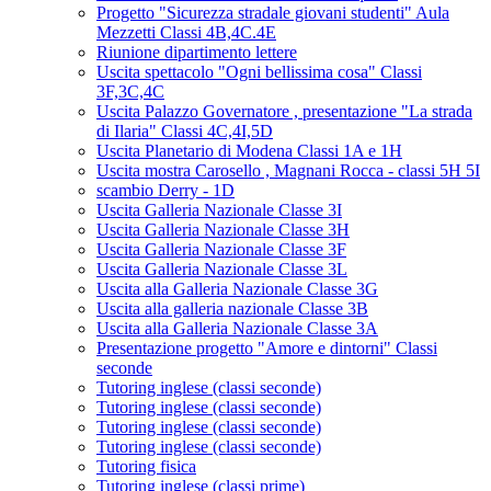
Progetto "Sicurezza stradale giovani studenti" Aula
Mezzetti Classi 4B,4C.4E
Riunione dipartimento lettere
Uscita spettacolo "Ogni bellissima cosa" Classi
3F,3C,4C
Uscita Palazzo Governatore , presentazione "La strada
di Ilaria" Classi 4C,4I,5D
Uscita Planetario di Modena Classi 1A e 1H
Uscita mostra Carosello , Magnani Rocca - classi 5H 5I
scambio Derry - 1D
Uscita Galleria Nazionale Classe 3I
Uscita Galleria Nazionale Classe 3H
Uscita Galleria Nazionale Classe 3F
Uscita Galleria Nazionale Classe 3L
Uscita alla Galleria Nazionale Classe 3G
Uscita alla galleria nazionale Classe 3B
Uscita alla Galleria Nazionale Classe 3A
Presentazione progetto "Amore e dintorni" Classi
seconde
Tutoring inglese (classi seconde)
Tutoring inglese (classi seconde)
Tutoring inglese (classi seconde)
Tutoring inglese (classi seconde)
Tutoring fisica
Tutoring inglese (classi prime)