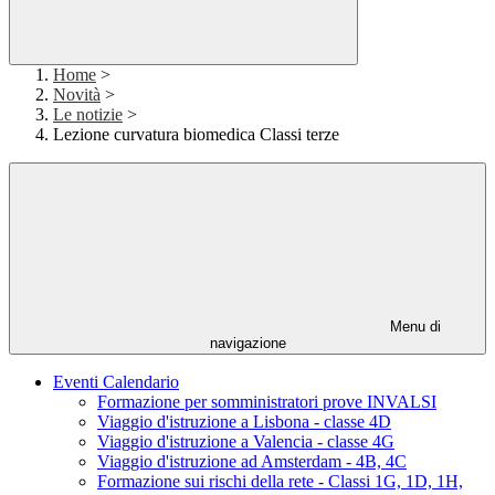
Home
>
Novità
>
Le notizie
>
Lezione curvatura biomedica Classi terze
Menu di
navigazione
Eventi Calendario
Formazione per somministratori prove INVALSI
Viaggio d'istruzione a Lisbona - classe 4D
Viaggio d'istruzione a Valencia - classe 4G
Viaggio d'istruzione ad Amsterdam - 4B, 4C
Formazione sui rischi della rete - Classi 1G, 1D, 1H,