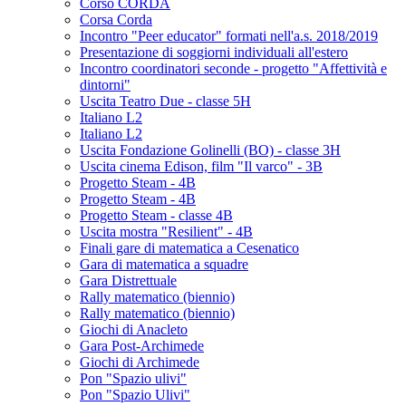
Corso CORDA
Corsa Corda
Incontro "Peer educator" formati nell'a.s. 2018/2019
Presentazione di soggiorni individuali all'estero
Incontro coordinatori seconde - progetto "Affettività e
dintorni"
Uscita Teatro Due - classe 5H
Italiano L2
Italiano L2
Uscita Fondazione Golinelli (BO) - classe 3H
Uscita cinema Edison, film "Il varco" - 3B
Progetto Steam - 4B
Progetto Steam - 4B
Progetto Steam - classe 4B
Uscita mostra "Resilient" - 4B
Finali gare di matematica a Cesenatico
Gara di matematica a squadre
Gara Distrettuale
Rally matematico (biennio)
Rally matematico (biennio)
Giochi di Anacleto
Gara Post-Archimede
Giochi di Archimede
Pon "Spazio ulivi"
Pon "Spazio Ulivi"