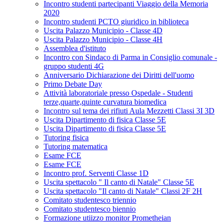
Incontro studenti partecipanti Viaggio della Memoria
2020
Incontro studenti PCTO giuridico in biblioteca
Uscita Palazzo Municipio - Classe 4D
Uscita Palazzo Municipio - Classe 4H
Assemblea d'istituto
Incontro con Sindaco di Parma in Consiglio comunale -
gruppo studenti 4G
Anniversario Dichiarazione dei Diritti dell'uomo
Primo Debate Day
Attività laboratoriale presso Ospedale - Studenti
terze,quarte,quinte curvatura biomedica
Incontro sul tema dei rifiuti Aula Mezzetti Classi 3I 3D
Uscita Dipartimento di fisica Classe 5E
Uscita Dipartimento di fisica Classe 5E
Tutoring fisica
Tutoring matematica
Esame FCE
Esame FCE
Incontro prof. Serventi Classe 1D
Uscita spettacolo " Il canto di Natale" Classe 5E
Uscita spettacolo "Il canto di Natale" Classi 2F 2H
Comitato studentesco triennio
Comitato studentesco biennio
Formazione utiizzo monitor Prometheian