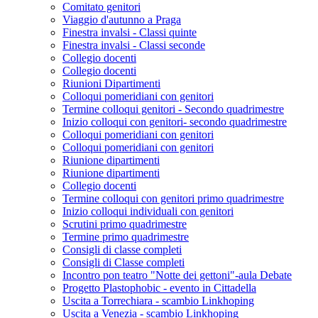
Comitato genitori
Viaggio d'autunno a Praga
Finestra invalsi - Classi quinte
Finestra invalsi - Classi seconde
Collegio docenti
Collegio docenti
Riunioni Dipartimenti
Colloqui pomeridiani con genitori
Termine colloqui genitori - Secondo quadrimestre
Inizio colloqui con genitori- secondo quadrimestre
Colloqui pomeridiani con genitori
Colloqui pomeridiani con genitori
Riunione dipartimenti
Riunione dipartimenti
Collegio docenti
Termine colloqui con genitori primo quadrimestre
Inizio colloqui individuali con genitori
Scrutini primo quadrimestre
Termine primo quadrimestre
Consigli di classe completi
Consigli di Classe completi
Incontro pon teatro "Notte dei gettoni"-aula Debate
Progetto Plastophobic - evento in Cittadella
Uscita a Torrechiara - scambio Linkhoping
Uscita a Venezia - scambio Linkhoping