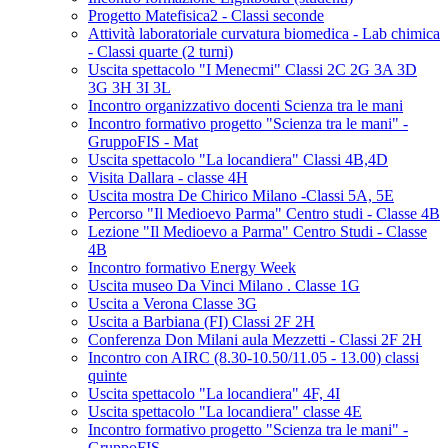
Progetto Matefisica2 - Classi seconde
Attività laboratoriale curvatura biomedica - Lab chimica
- Classi quarte (2 turni)
Uscita spettacolo "I Menecmi" Classi 2C 2G 3A 3D
3G 3H 3I 3L
Incontro organizzativo docenti Scienza tra le mani
Incontro formativo progetto "Scienza tra le mani" -
GruppoFIS - Mat
Uscita spettacolo "La locandiera" Classi 4B,4D
Visita Dallara - classe 4H
Uscita mostra De Chirico Milano -Classi 5A, 5E
Percorso "Il Medioevo Parma" Centro studi - Classe 4B
Lezione "Il Medioevo a Parma" Centro Studi - Classe
4B
Incontro formativo Energy Week
Uscita museo Da Vinci Milano . Classe 1G
Uscita a Verona Classe 3G
Uscita a Barbiana (FI) Classi 2F 2H
Conferenza Don Milani aula Mezzetti - Classi 2F 2H
Incontro con AIRC (8.30-10.50/11.05 - 13.00) classi
quinte
Uscita spettacolo "La locandiera" 4F, 4I
Uscita spettacolo "La locandiera" classe 4E
Incontro formativo progetto "Scienza tra le mani" -
GruppoFIS