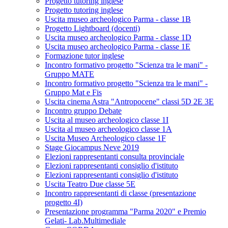
Progetto tutoring inglese
Progetto tutoring inglese
Uscita museo archeologico Parma - classe 1B
Progetto Lightboard (docenti)
Uscita museo archeologico Parma - classe 1D
Uscita museo archeologico Parma - classe 1E
Formazione tutor inglese
Incontro formativo progetto "Scienza tra le mani" -
Gruppo MATE
Incontro formativo progetto "Scienza tra le mani" -
Gruppo Mat e Fis
Uscita cinema Astra "Antropocene" classi 5D 2E 3E
Incontro gruppo Debate
Uscita al museo archeologico classe 1I
Uscita al museo archeologico classe 1A
Uscita Museo Archeologico classe 1F
Stage Giocampus Neve 2019
Elezioni rappresentanti consulta provinciale
Elezioni rappresentanti consiglio d'istituto
Elezioni rappresentanti consiglio d'istituto
Uscita Teatro Due classe 5E
Incontro rappresentanti di classe (presentazione
progetto 4I)
Presentazione programma "Parma 2020" e Premio
Gelati- Lab.Multimediale