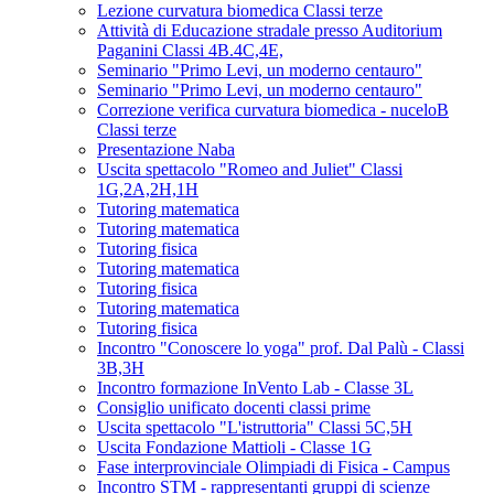
Lezione curvatura biomedica Classi terze
Attività di Educazione stradale presso Auditorium
Paganini Classi 4B.4C,4E,
Seminario "Primo Levi, un moderno centauro"
Seminario "Primo Levi, un moderno centauro"
Correzione verifica curvatura biomedica - nuceloB
Classi terze
Presentazione Naba
Uscita spettacolo "Romeo and Juliet" Classi
1G,2A,2H,1H
Tutoring matematica
Tutoring matematica
Tutoring fisica
Tutoring matematica
Tutoring fisica
Tutoring matematica
Tutoring fisica
Incontro "Conoscere lo yoga" prof. Dal Palù - Classi
3B,3H
Incontro formazione InVento Lab - Classe 3L
Consiglio unificato docenti classi prime
Uscita spettacolo "L'istruttoria" Classi 5C,5H
Uscita Fondazione Mattioli - Classe 1G
Fase interprovinciale Olimpiadi di Fisica - Campus
Incontro STM - rappresentanti gruppi di scienze