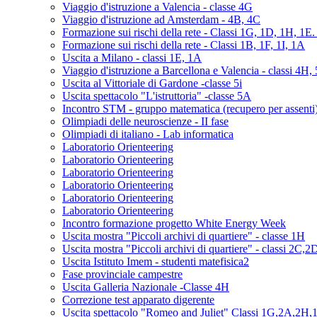
Viaggio d'istruzione a Valencia - classe 4G
Viaggio d'istruzione ad Amsterdam - 4B, 4C
Formazione sui rischi della rete - Classi 1G, 1D, 1H, 1E
Formazione sui rischi della rete - Classi 1B, 1F, 1I, 1A
Uscita a Milano - classi 1E, 1A
Viaggio d'istruzione a Barcellona e Valencia - classi 4H,
Uscita al Vittoriale di Gardone -classe 5i
Uscita spettacolo "L'istruttoria" -classe 5A
Incontro STM - gruppo matematica (recupero per assenti
Olimpiadi delle neuroscienze - II fase
Olimpiadi di italiano - Lab informatica
Laboratorio Orienteering
Laboratorio Orienteering
Laboratorio Orienteering
Laboratorio Orienteering
Laboratorio Orienteering
Laboratorio Orienteering
Incontro formazione progetto White Energy Week
Uscita mostra "Piccoli archivi di quartiere" - classe 1H
Uscita mostra "Piccoli archivi di quartiere" - classi 2C,2
Uscita Istituto Imem - studenti matefisica2
Fase provinciale campestre
Uscita Galleria Nazionale -Classe 4H
Correzione test apparato digerente
Uscita spettacolo "Romeo and Juliet" Classi 1G,2A,2H