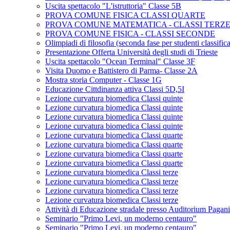
Uscita spettacolo "L'istruttoria" Classe 5B
PROVA COMUNE FISICA CLASSI QUARTE
PROVA COMUNE MATEMATICA - CLASSI TERZ
PROVA COMUNE FISICA - CLASSI SECONDE
Olimpiadi di filosofia (seconda fase per studenti classifica
Presentazione Offerta Università degli studi di Trieste
Uscita spettacolo "Ocean Terminal" Classe 3F
Visita Duomo e Battistero di Parma- Classe 2A
Mostra storia Computer - Classe 1G
Educazione Cittdinanza attiva Classi 5D,5I
Lezione curvatura biomedica Classi quinte
Lezione curvatura biomedica Classi quinte
Lezione curvatura biomedica Classi quinte
Lezione curvatura biomedica Classi quinte
Lezione curvatura biomedica Classi quarte
Lezione curvatura biomedica Classi quarte
Lezione curvatura biomedica Classi quarte
Lezione curvatura biomedica Classi quarte
Lezione curvatura biomedica Classi terze
Lezione curvatura biomedica Classi terze
Lezione curvatura biomedica Classi terze
Lezione curvatura biomedica Classi terze
Attività di Educazione stradale presso Auditorium Pagan
Seminario "Primo Levi, un moderno centauro"
Seminario "Primo Levi, un moderno centauro"