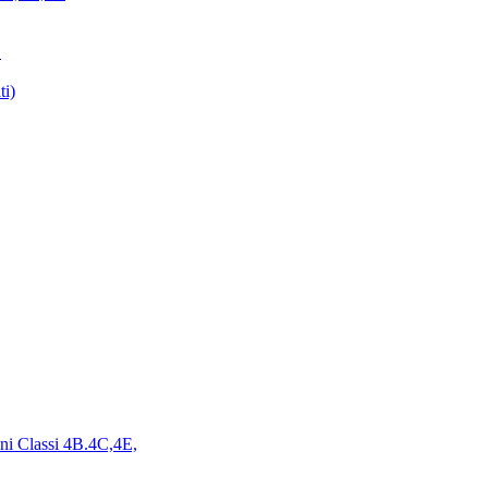
E
ti)
ini Classi 4B.4C,4E,