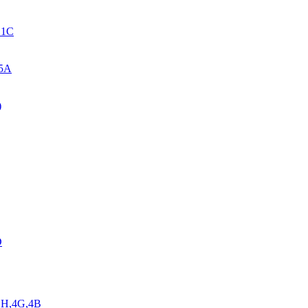
. 1C
 5A
)
D
,1H,4G,4B