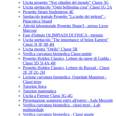
Uscita progetto "Noi cittadini del mondo" Classe 3G
Uscita spettacolo "Ogni bellissima cosa" Classi 1G,2A
Progetto Steam Studentesse 4E
Spettacolo teatrale Progetto "La notte dei gettoni" -
Pinacoteca Stuard
Attività laboratoriale Progetto Shape3 - presso Liceo
Marconi
Fase d'istituto OLIMPIADI DI FISICA - triennio
Uscita spettacolo "The importance of being Earnest"
Classi 3I,3F,3B,4H
Uscita mostra "Otello" Classe 5B
Verifica curvatura biomedica Classi quinte
Progetto Holden Classics, Letture da opere di Gadda -
Classi 5D,5I,4A,4H
Progetto Holden Classics, Letture da Buzzati - Classi
2E,2F,2G,2H
Lezione curvatura biomedica, Ospedale Maggiore -
Classi terze
Tutoring fisica
Tutoring matematica
Uscita a Firenze Classi 3G-4G
Presentazione soggiorni estivi all'estero - Aula Mezzetti
Verifica curvatura biomedica . classi terze - Lab
multimediale
Verifica curvatura biomedica - Classi quarte