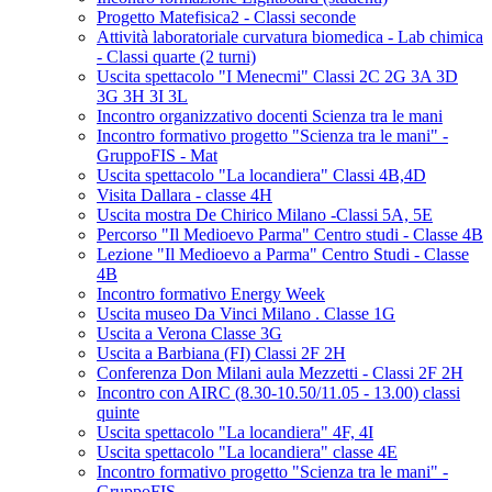
Progetto Matefisica2 - Classi seconde
Attività laboratoriale curvatura biomedica - Lab chimica
- Classi quarte (2 turni)
Uscita spettacolo "I Menecmi" Classi 2C 2G 3A 3D
3G 3H 3I 3L
Incontro organizzativo docenti Scienza tra le mani
Incontro formativo progetto "Scienza tra le mani" -
GruppoFIS - Mat
Uscita spettacolo "La locandiera" Classi 4B,4D
Visita Dallara - classe 4H
Uscita mostra De Chirico Milano -Classi 5A, 5E
Percorso "Il Medioevo Parma" Centro studi - Classe 4B
Lezione "Il Medioevo a Parma" Centro Studi - Classe
4B
Incontro formativo Energy Week
Uscita museo Da Vinci Milano . Classe 1G
Uscita a Verona Classe 3G
Uscita a Barbiana (FI) Classi 2F 2H
Conferenza Don Milani aula Mezzetti - Classi 2F 2H
Incontro con AIRC (8.30-10.50/11.05 - 13.00) classi
quinte
Uscita spettacolo "La locandiera" 4F, 4I
Uscita spettacolo "La locandiera" classe 4E
Incontro formativo progetto "Scienza tra le mani" -
GruppoFIS