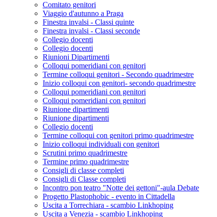
Comitato genitori
Viaggio d'autunno a Praga
Finestra invalsi - Classi quinte
Finestra invalsi - Classi seconde
Collegio docenti
Collegio docenti
Riunioni Dipartimenti
Colloqui pomeridiani con genitori
Termine colloqui genitori - Secondo quadrimestre
Inizio colloqui con genitori- secondo quadrimestre
Colloqui pomeridiani con genitori
Colloqui pomeridiani con genitori
Riunione dipartimenti
Riunione dipartimenti
Collegio docenti
Termine colloqui con genitori primo quadrimestre
Inizio colloqui individuali con genitori
Scrutini primo quadrimestre
Termine primo quadrimestre
Consigli di classe completi
Consigli di Classe completi
Incontro pon teatro "Notte dei gettoni"-aula Debate
Progetto Plastophobic - evento in Cittadella
Uscita a Torrechiara - scambio Linkhoping
Uscita a Venezia - scambio Linkhoping