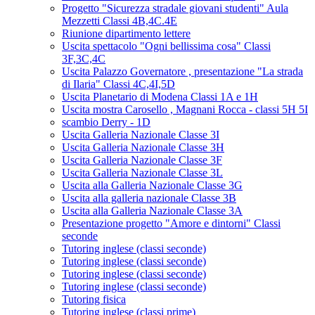
Progetto "Sicurezza stradale giovani studenti" Aula
Mezzetti Classi 4B,4C.4E
Riunione dipartimento lettere
Uscita spettacolo "Ogni bellissima cosa" Classi
3F,3C,4C
Uscita Palazzo Governatore , presentazione "La strada
di Ilaria" Classi 4C,4I,5D
Uscita Planetario di Modena Classi 1A e 1H
Uscita mostra Carosello , Magnani Rocca - classi 5H 5I
scambio Derry - 1D
Uscita Galleria Nazionale Classe 3I
Uscita Galleria Nazionale Classe 3H
Uscita Galleria Nazionale Classe 3F
Uscita Galleria Nazionale Classe 3L
Uscita alla Galleria Nazionale Classe 3G
Uscita alla galleria nazionale Classe 3B
Uscita alla Galleria Nazionale Classe 3A
Presentazione progetto "Amore e dintorni" Classi
seconde
Tutoring inglese (classi seconde)
Tutoring inglese (classi seconde)
Tutoring inglese (classi seconde)
Tutoring inglese (classi seconde)
Tutoring fisica
Tutoring inglese (classi prime)