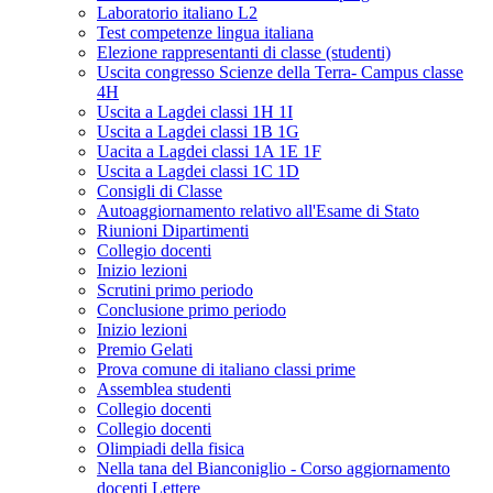
Laboratorio italiano L2
Test competenze lingua italiana
Elezione rappresentanti di classe (studenti)
Uscita congresso Scienze della Terra- Campus classe
4H
Uscita a Lagdei classi 1H 1I
Uscita a Lagdei classi 1B 1G
Uacita a Lagdei classi 1A 1E 1F
Uscita a Lagdei classi 1C 1D
Consigli di Classe
Autoaggiornamento relativo all'Esame di Stato
Riunioni Dipartimenti
Collegio docenti
Inizio lezioni
Scrutini primo periodo
Conclusione primo periodo
Inizio lezioni
Premio Gelati
Prova comune di italiano classi prime
Assemblea studenti
Collegio docenti
Collegio docenti
Olimpiadi della fisica
Nella tana del Bianconiglio - Corso aggiornamento
docenti Lettere