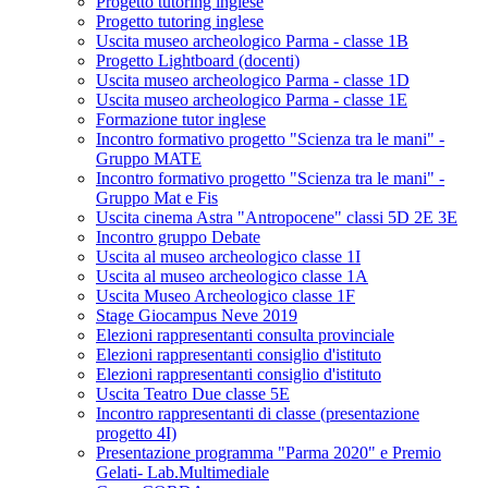
Progetto tutoring inglese
Progetto tutoring inglese
Uscita museo archeologico Parma - classe 1B
Progetto Lightboard (docenti)
Uscita museo archeologico Parma - classe 1D
Uscita museo archeologico Parma - classe 1E
Formazione tutor inglese
Incontro formativo progetto "Scienza tra le mani" -
Gruppo MATE
Incontro formativo progetto "Scienza tra le mani" -
Gruppo Mat e Fis
Uscita cinema Astra "Antropocene" classi 5D 2E 3E
Incontro gruppo Debate
Uscita al museo archeologico classe 1I
Uscita al museo archeologico classe 1A
Uscita Museo Archeologico classe 1F
Stage Giocampus Neve 2019
Elezioni rappresentanti consulta provinciale
Elezioni rappresentanti consiglio d'istituto
Elezioni rappresentanti consiglio d'istituto
Uscita Teatro Due classe 5E
Incontro rappresentanti di classe (presentazione
progetto 4I)
Presentazione programma "Parma 2020" e Premio
Gelati- Lab.Multimediale