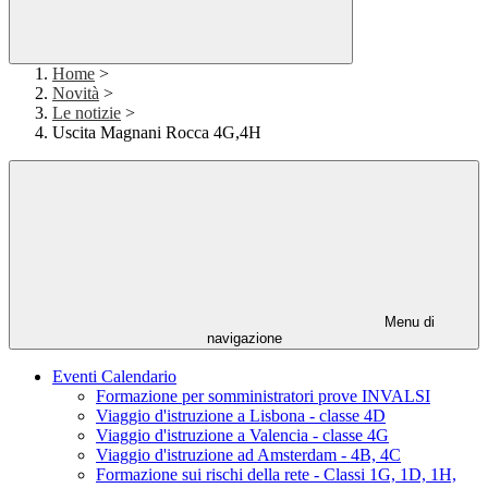
Home
>
Novità
>
Le notizie
>
Uscita Magnani Rocca 4G,4H
Menu di
navigazione
Eventi Calendario
Formazione per somministratori prove INVALSI
Viaggio d'istruzione a Lisbona - classe 4D
Viaggio d'istruzione a Valencia - classe 4G
Viaggio d'istruzione ad Amsterdam - 4B, 4C
Formazione sui rischi della rete - Classi 1G, 1D, 1H,