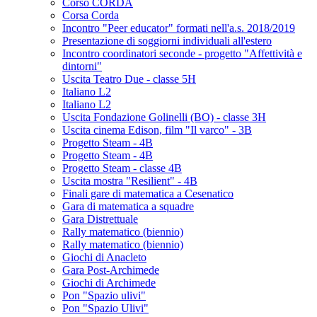
Corso CORDA
Corsa Corda
Incontro "Peer educator" formati nell'a.s. 2018/2019
Presentazione di soggiorni individuali all'estero
Incontro coordinatori seconde - progetto "Affettività e
dintorni"
Uscita Teatro Due - classe 5H
Italiano L2
Italiano L2
Uscita Fondazione Golinelli (BO) - classe 3H
Uscita cinema Edison, film "Il varco" - 3B
Progetto Steam - 4B
Progetto Steam - 4B
Progetto Steam - classe 4B
Uscita mostra "Resilient" - 4B
Finali gare di matematica a Cesenatico
Gara di matematica a squadre
Gara Distrettuale
Rally matematico (biennio)
Rally matematico (biennio)
Giochi di Anacleto
Gara Post-Archimede
Giochi di Archimede
Pon "Spazio ulivi"
Pon "Spazio Ulivi"