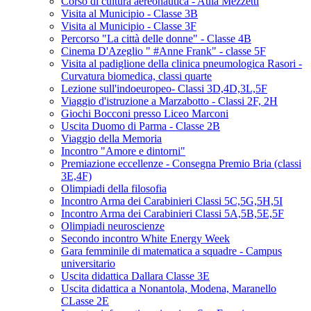
Corso di cultura aereonautica - Aula Mezzetti
Visita al Municipio - Classe 3B
Visita al Municipio - Classe 3F
Percorso "La città delle donne" - Classe 4B
Cinema D'Azeglio " #Anne Frank" - classe 5F
Visita al padiglione della clinica pneumologica Rasori -
Curvatura biomedica, classi quarte
Lezione sull'indoeuropeo- Classi 3D,4D,3L,5F
Viaggio d'istruzione a Marzabotto - Classi 2F, 2H
Giochi Bocconi presso Liceo Marconi
Uscita Duomo di Parma - Classe 2B
Viaggio della Memoria
Incontro "Amore e dintorni"
Premiazione eccellenze - Consegna Premio Bria (classi
3E,4F)
Olimpiadi della filosofia
Incontro Arma dei Carabinieri Classi 5C,5G,5H,5I
Incontro Arma dei Carabinieri Classi 5A,5B,5E,5F
Olimpiadi neuroscienze
Secondo incontro White Energy Week
Gara femminile di matematica a squadre - Campus
universitario
Uscita didattica Dallara Classe 3E
Uscita didattica a Nonantola, Modena, Maranello
CLasse 2E