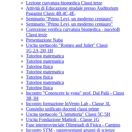
Lezione curvatura biomedica Classi terze
Attività di Educazione stradale presso Auditorium
Paganini Classi 4B.4C,4E,
Seminario "Primo Levi, un moderno centauro"
Seminario "Primo Levi, un moderno centauro"
Correzione verifica curvatura biomedica - nuceloB
Classi terze
Presentazione Naba
Uscita spettacolo "Romeo and Juliet" Classi
1G,2A,2H,1H
Tutoring matematica
Tutoring matematica
Tutoring fisica
Tutoring matematica
Tutoring fisica
Tutoring matematica
Tutoring fisica
Incontro "Conoscere lo yoga" prof. Dal Palù - Classi
3B,3H
Incontro formazione InVento Lab - Classe 3L
Consiglio unificato docenti classi prime
Uscita spettacolo "L'istruttoria" Classi 5C,5H
Uscita Fondazione Mattioli - Classe 1G
Fase interprovinciale Olimpiadi di Fisica - Campus
Incontro STM - rappresentanti gruppi di scienze