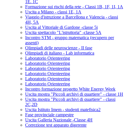
1E. 1C
Formazione sui rischi della rete - Classi 1B, 1F, 1I, 1A
Uscita a Milano - classi 1E, 1A
Viaggio d'istruzione a Barcellona e Valencia - classi
4H, 5A
Uscita al Vittoriale di Gardone -classe 5i
Uscita spettacolo "L'istruttoria" -classe 5A
Incontro STM - gruppo matematica (recupero per
assenti)
Olimpiadi delle neuroscienze - II fase
Olimpiadi di italiano - Lab informatica
Laboratorio Orienteering
Laboratorio Orienteering
Laboratorio Orienteering
Laboratorio Orienteering
Laboratorio Orienteering
Laboratorio Orienteering
Incontro formazione progetto White Energy Week
Uscita mostra "Piccoli archivi di quartiere" - classe 1H
Uscita mostra "Piccoli archivi di quartiere" - classi
2C,2D
Uscita Istituto Imem - studenti matefisica2
Fase provinciale campestre
Uscita Galleria Nazionale -Classe 4H
Correzione test apparato digerente