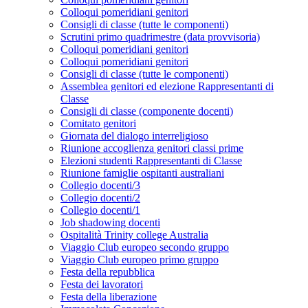
Colloqui pomeridiani genitori
Consigli di classe (tutte le componenti)
Scrutini primo quadrimestre (data provvisoria)
Colloqui pomeridiani genitori
Colloqui pomeridiani genitori
Consigli di classe (tutte le componenti)
Assemblea genitori ed elezione Rappresentanti di
Classe
Consigli di classe (componente docenti)
Comitato genitori
Giornata del dialogo interreligioso
Riunione accoglienza genitori classi prime
Elezioni studenti Rappresentanti di Classe
Riunione famiglie ospitanti australiani
Collegio docenti/3
Collegio docenti/2
Collegio docenti/1
Job shadowing docenti
Ospitalità Trinity college Australia
Viaggio Club europeo secondo gruppo
Viaggio Club europeo primo gruppo
Festa della repubblica
Festa dei lavoratori
Festa della liberazione