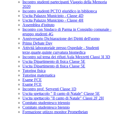
Incontro studenti partecipanti Viaggio della Memoria
2020
Incontro studenti PCTO giuridico in biblioteca
Uscita Palazzo Municipio - Classe 4D
Uscita Palazzo Municipio - Classe 4H
Assemblea d'istituto
Incontro con Sindaco di Parma in Consiglio comunale -
gruppo studenti 4G
Anniversario Dichiarazione dei Diritti dell'uomo
Primo Debate Day
Attività laboratoriale presso Ospedale - Studenti
terze,quarte,quinte curvatura biomedica
Incontro sul tema dei rifiuti Aula Mezzetti Classi 3I 3D
Uscita Dipartimento di fisica Classe 5E
Uscita Dipartimento di fisica Classe 5E
Tutoring fisica
Tutoring matematica
Esame FCE
Esame FCE
Incontro prof. Serventi Classe 1D
Uscita spettacolo " Il canto di Natale" Classe 5E
Uscita spettacolo "Il canto di Natale" Classi 2F 2H
Comitato studentesco triennio
Comitato studentesco biennio
Formazione utiizzo monitor Prometheian