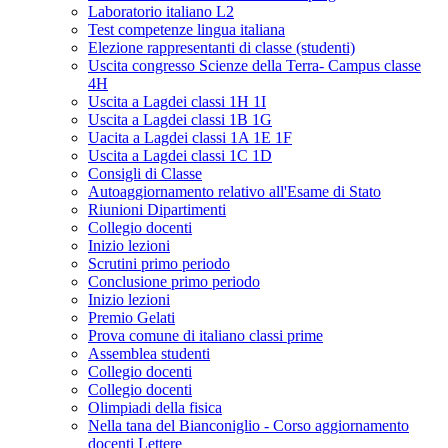
Laboratorio italiano L2
Test competenze lingua italiana
Elezione rappresentanti di classe (studenti)
Uscita congresso Scienze della Terra- Campus classe
4H
Uscita a Lagdei classi 1H 1I
Uscita a Lagdei classi 1B 1G
Uacita a Lagdei classi 1A 1E 1F
Uscita a Lagdei classi 1C 1D
Consigli di Classe
Autoaggiornamento relativo all'Esame di Stato
Riunioni Dipartimenti
Collegio docenti
Inizio lezioni
Scrutini primo periodo
Conclusione primo periodo
Inizio lezioni
Premio Gelati
Prova comune di italiano classi prime
Assemblea studenti
Collegio docenti
Collegio docenti
Olimpiadi della fisica
Nella tana del Bianconiglio - Corso aggiornamento
docenti Lettere