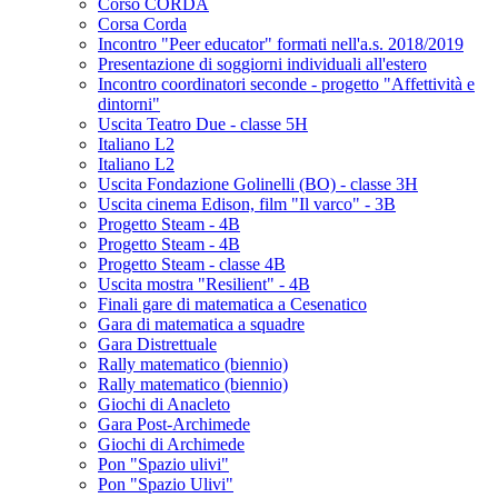
Corso CORDA
Corsa Corda
Incontro "Peer educator" formati nell'a.s. 2018/2019
Presentazione di soggiorni individuali all'estero
Incontro coordinatori seconde - progetto "Affettività e
dintorni"
Uscita Teatro Due - classe 5H
Italiano L2
Italiano L2
Uscita Fondazione Golinelli (BO) - classe 3H
Uscita cinema Edison, film "Il varco" - 3B
Progetto Steam - 4B
Progetto Steam - 4B
Progetto Steam - classe 4B
Uscita mostra "Resilient" - 4B
Finali gare di matematica a Cesenatico
Gara di matematica a squadre
Gara Distrettuale
Rally matematico (biennio)
Rally matematico (biennio)
Giochi di Anacleto
Gara Post-Archimede
Giochi di Archimede
Pon "Spazio ulivi"
Pon "Spazio Ulivi"