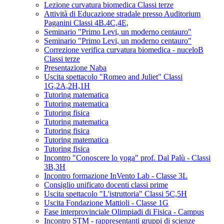
Lezione curvatura biomedica Classi terze
Attività di Educazione stradale presso Auditorium
Paganini Classi 4B.4C,4E,
Seminario "Primo Levi, un moderno centauro"
Seminario "Primo Levi, un moderno centauro"
Correzione verifica curvatura biomedica - nuceloB
Classi terze
Presentazione Naba
Uscita spettacolo "Romeo and Juliet" Classi
1G,2A,2H,1H
Tutoring matematica
Tutoring matematica
Tutoring fisica
Tutoring matematica
Tutoring fisica
Tutoring matematica
Tutoring fisica
Incontro "Conoscere lo yoga" prof. Dal Palù - Classi
3B,3H
Incontro formazione InVento Lab - Classe 3L
Consiglio unificato docenti classi prime
Uscita spettacolo "L'istruttoria" Classi 5C,5H
Uscita Fondazione Mattioli - Classe 1G
Fase interprovinciale Olimpiadi di Fisica - Campus
Incontro STM - rappresentanti gruppi di scienze