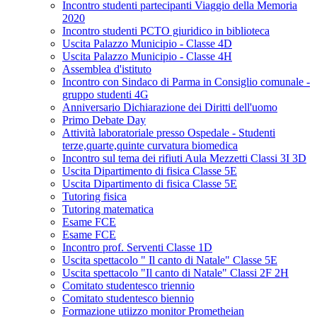
Incontro studenti partecipanti Viaggio della Memoria
2020
Incontro studenti PCTO giuridico in biblioteca
Uscita Palazzo Municipio - Classe 4D
Uscita Palazzo Municipio - Classe 4H
Assemblea d'istituto
Incontro con Sindaco di Parma in Consiglio comunale -
gruppo studenti 4G
Anniversario Dichiarazione dei Diritti dell'uomo
Primo Debate Day
Attività laboratoriale presso Ospedale - Studenti
terze,quarte,quinte curvatura biomedica
Incontro sul tema dei rifiuti Aula Mezzetti Classi 3I 3D
Uscita Dipartimento di fisica Classe 5E
Uscita Dipartimento di fisica Classe 5E
Tutoring fisica
Tutoring matematica
Esame FCE
Esame FCE
Incontro prof. Serventi Classe 1D
Uscita spettacolo " Il canto di Natale" Classe 5E
Uscita spettacolo "Il canto di Natale" Classi 2F 2H
Comitato studentesco triennio
Comitato studentesco biennio
Formazione utiizzo monitor Prometheian