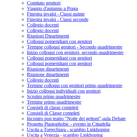
Comitato genitori
Viaggio d'autunno a Praga
Finestra invalsi - Classi quinte
Finestra invalsi - Classi seconde
Collegio docenti
Collegio docenti
Riunioni Dipartimenti
Colloqui pomeridiani con genitori
Termine colloqui genitori - Secondo quadrimestre
Inizio colloqui con genitori- secondo quadrimestre
Colloqui pomeridiani con genitori
Colloqui pomeridiani con genitori
Riunione dipartimenti
Riunione dipartimenti
Collegio docenti
Termine colloqui con genitori primo quadrimestre
Inizio colloqui individuali con genitori
Scrutini primo quadrimestre
Termine primo quadrimestre
Consigli di classe completi
Consigli di Classe completi
Incontro pon teatro "Notte dei gettoni"-aula Debate
Progetto Plastophobic - evento in Cittadella
Uscita a Torrechiara - scambio Linkhoping
Uscita a Venezia - scambio Linkhoping