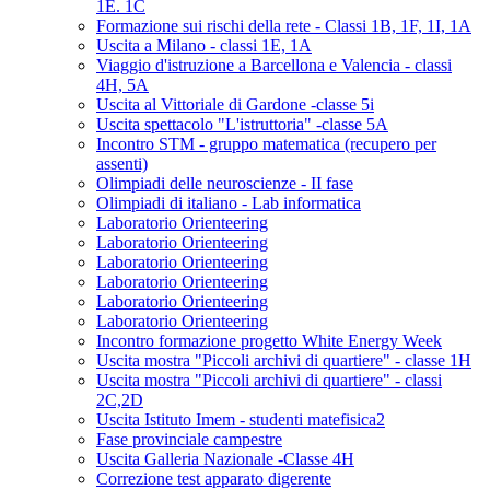
1E. 1C
Formazione sui rischi della rete - Classi 1B, 1F, 1I, 1A
Uscita a Milano - classi 1E, 1A
Viaggio d'istruzione a Barcellona e Valencia - classi
4H, 5A
Uscita al Vittoriale di Gardone -classe 5i
Uscita spettacolo "L'istruttoria" -classe 5A
Incontro STM - gruppo matematica (recupero per
assenti)
Olimpiadi delle neuroscienze - II fase
Olimpiadi di italiano - Lab informatica
Laboratorio Orienteering
Laboratorio Orienteering
Laboratorio Orienteering
Laboratorio Orienteering
Laboratorio Orienteering
Laboratorio Orienteering
Incontro formazione progetto White Energy Week
Uscita mostra "Piccoli archivi di quartiere" - classe 1H
Uscita mostra "Piccoli archivi di quartiere" - classi
2C,2D
Uscita Istituto Imem - studenti matefisica2
Fase provinciale campestre
Uscita Galleria Nazionale -Classe 4H
Correzione test apparato digerente