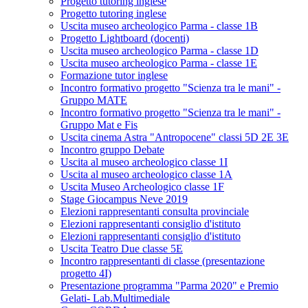
Progetto tutoring inglese
Progetto tutoring inglese
Uscita museo archeologico Parma - classe 1B
Progetto Lightboard (docenti)
Uscita museo archeologico Parma - classe 1D
Uscita museo archeologico Parma - classe 1E
Formazione tutor inglese
Incontro formativo progetto "Scienza tra le mani" -
Gruppo MATE
Incontro formativo progetto "Scienza tra le mani" -
Gruppo Mat e Fis
Uscita cinema Astra "Antropocene" classi 5D 2E 3E
Incontro gruppo Debate
Uscita al museo archeologico classe 1I
Uscita al museo archeologico classe 1A
Uscita Museo Archeologico classe 1F
Stage Giocampus Neve 2019
Elezioni rappresentanti consulta provinciale
Elezioni rappresentanti consiglio d'istituto
Elezioni rappresentanti consiglio d'istituto
Uscita Teatro Due classe 5E
Incontro rappresentanti di classe (presentazione
progetto 4I)
Presentazione programma "Parma 2020" e Premio
Gelati- Lab.Multimediale