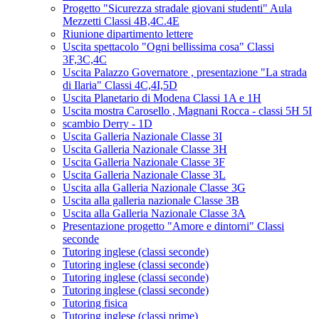
Progetto "Sicurezza stradale giovani studenti" Aula
Mezzetti Classi 4B,4C.4E
Riunione dipartimento lettere
Uscita spettacolo "Ogni bellissima cosa" Classi
3F,3C,4C
Uscita Palazzo Governatore , presentazione "La strada
di Ilaria" Classi 4C,4I,5D
Uscita Planetario di Modena Classi 1A e 1H
Uscita mostra Carosello , Magnani Rocca - classi 5H 5I
scambio Derry - 1D
Uscita Galleria Nazionale Classe 3I
Uscita Galleria Nazionale Classe 3H
Uscita Galleria Nazionale Classe 3F
Uscita Galleria Nazionale Classe 3L
Uscita alla Galleria Nazionale Classe 3G
Uscita alla galleria nazionale Classe 3B
Uscita alla Galleria Nazionale Classe 3A
Presentazione progetto "Amore e dintorni" Classi
seconde
Tutoring inglese (classi seconde)
Tutoring inglese (classi seconde)
Tutoring inglese (classi seconde)
Tutoring inglese (classi seconde)
Tutoring fisica
Tutoring inglese (classi prime)