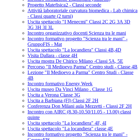
Progetto Matefisica2 - Classi seconde
Attività laboratoriale curvatura biomedica - Lab chimica
- Classi quarte (2 turni)
Uscita spettacolo "I Menecmi" Classi 2C 2G 3A 3D
3G 3H 3I 3L
Incontro organizzativo docenti Scienza tra le mani
Incontro formativo progetto "Scienza tra le mani" -
GruppoFIS - Mat
Uscita spettacolo "La locandiera" Classi 4B,4D
Visita Dallara - classe 4H
Uscita mostra De Chirico Milano -Classi 5A, 5E
Percorso "Il Medioevo Parma" Centro studi - Classe 4B
Lezione "Il Medioevo a Parma" Centro Studi - Classe
4B
Incontro formativo Energy Week
Uscita museo Da Vinci Milano . Classe 1G
Uscita a Verona Classe 3G
Uscita a Barbiana (FI) Classi 2F 2H
Conferenza Don Milani aula Mezzetti - Classi 2F 2H
Incontro con AIRC (8.30-10.50/11.05 - 13.00) classi
quinte
Uscita spettacolo "La locandiera" 4F, 4I
Uscita spettacolo "La locandiera" classe 4E
Incontro formativo progetto "Scienza tra le mani" -
GruppoFIS