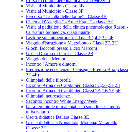
Corso di cultura aereonautica - Aula Mezzetti
Visita al Municipio - Classe 3B
Visita al Municipio - Classe 3F
Percorso "La città delle donne" - Classe 4B
Cinema D'Azeglio " #Anne Frank" - classe 5F
Visita al padiglione della clinica pneumologica Rasori -
Curvatura biomedica, classi quarte
Lezione sull'indoeuropeo- Classi 3D,4D,3L,5F
Viaggio d'istruzione a Marzabotto - Classi 2F, 2H
Giochi Bocconi presso Liceo Marconi
Uscita Duomo di Parma - Classe 2B
Viaggio della Memoria
Incontro "Amore e dintorni"
Premiazione eccellenze - Consegna Premio Bria (classi
3E,4F)
Olimpiadi della filosofia
Incontro Arma dei Carabinieri Classi 5C,5G,5H,5I
Incontro Arma dei Carabinieri Classi 5A,5B,5E,5F
Olimpiadi neuroscienze
Secondo incontro White Energy Week
Gara femminile di matematica a squadre - Campus
universitario
Uscita didattica Dallara Classe 3E
Uscita didattica a Nonantola, Modena, Maranello
CLasse 2E