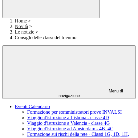
Home
>
Novità
>
Le notizie
>
Consigli delle classi del triennio
Menu di
navigazione
Eventi Calendario
Formazione per somministratori prove INVALSI
Viaggio d'istruzione a Lisbona - classe 4D
Viaggio d'istruzione a Valencia - classe 4G
Viaggio d'istruzione ad Amsterdam - 4B, 4C
Formazione sui rischi della rete - Classi 1G, 1D, 1H,