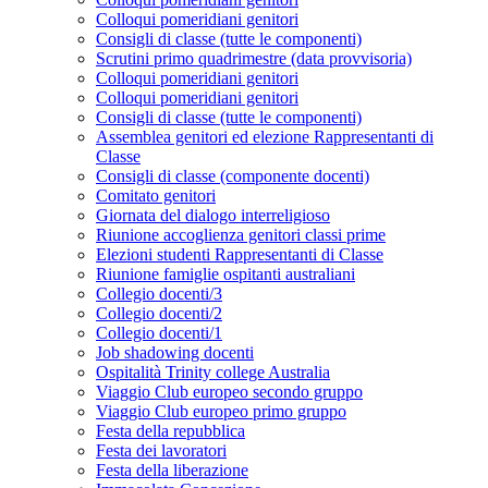
Colloqui pomeridiani genitori
Consigli di classe (tutte le componenti)
Scrutini primo quadrimestre (data provvisoria)
Colloqui pomeridiani genitori
Colloqui pomeridiani genitori
Consigli di classe (tutte le componenti)
Assemblea genitori ed elezione Rappresentanti di
Classe
Consigli di classe (componente docenti)
Comitato genitori
Giornata del dialogo interreligioso
Riunione accoglienza genitori classi prime
Elezioni studenti Rappresentanti di Classe
Riunione famiglie ospitanti australiani
Collegio docenti/3
Collegio docenti/2
Collegio docenti/1
Job shadowing docenti
Ospitalità Trinity college Australia
Viaggio Club europeo secondo gruppo
Viaggio Club europeo primo gruppo
Festa della repubblica
Festa dei lavoratori
Festa della liberazione