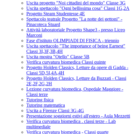
Uscita progetto "Noi cittadini del mondo" Classe 3G
Uscita spettacolo "Ogni bellissima cosa" Classi 1G,2A
Progetto Steam Studentesse 4E
Spettacolo teatrale Progetto "La notte dei gettoni" -
Pinacoteca Stuard
Attività laboratoriale Progetto Shape3 - presso Liceo
Marconi
Fase d'istituto OLIMPIADI DI FISICA - triennio
Uscita spettacolo "The importance of being Earnest"
Classi 3I,3F,3B,4H
Uscita mostra "Otello" Classe 5B
Verifica curvatura biomedica Classi quinte
Progetto Holden Classics, Letture da opere di Gadda -
Classi 5D,5I,4A,4H
Progetto Holden Classics, Letture da Buzzati - Classi
2E,2F,2G,2H
Lezione curvatura biomedica, Ospedale Maggiore -
Classi terze
Tutoring fisica
Tutoring matematica
Uscita a Firenze Classi 3G-4G
Presentazione soggiorni estivi all'estero - Aula Mezzetti
Verifica curvatura biomedica . classi terze - Lab
multimediale
Verifica curvatura biomedica - Classi quarte