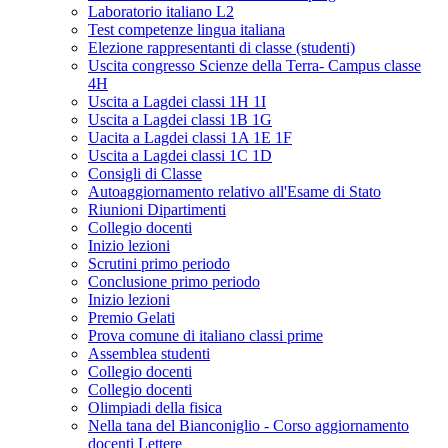
Laboratorio italiano L2
Test competenze lingua italiana
Elezione rappresentanti di classe (studenti)
Uscita congresso Scienze della Terra- Campus classe
4H
Uscita a Lagdei classi 1H 1I
Uscita a Lagdei classi 1B 1G
Uacita a Lagdei classi 1A 1E 1F
Uscita a Lagdei classi 1C 1D
Consigli di Classe
Autoaggiornamento relativo all'Esame di Stato
Riunioni Dipartimenti
Collegio docenti
Inizio lezioni
Scrutini primo periodo
Conclusione primo periodo
Inizio lezioni
Premio Gelati
Prova comune di italiano classi prime
Assemblea studenti
Collegio docenti
Collegio docenti
Olimpiadi della fisica
Nella tana del Bianconiglio - Corso aggiornamento
docenti Lettere