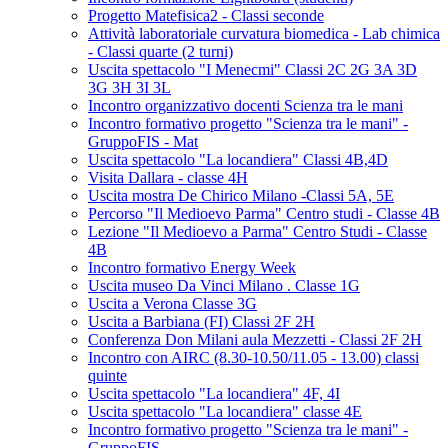
Progetto Matefisica2 - Classi seconde
Attività laboratoriale curvatura biomedica - Lab chimica
- Classi quarte (2 turni)
Uscita spettacolo "I Menecmi" Classi 2C 2G 3A 3D
3G 3H 3I 3L
Incontro organizzativo docenti Scienza tra le mani
Incontro formativo progetto "Scienza tra le mani" -
GruppoFIS - Mat
Uscita spettacolo "La locandiera" Classi 4B,4D
Visita Dallara - classe 4H
Uscita mostra De Chirico Milano -Classi 5A, 5E
Percorso "Il Medioevo Parma" Centro studi - Classe 4B
Lezione "Il Medioevo a Parma" Centro Studi - Classe
4B
Incontro formativo Energy Week
Uscita museo Da Vinci Milano . Classe 1G
Uscita a Verona Classe 3G
Uscita a Barbiana (FI) Classi 2F 2H
Conferenza Don Milani aula Mezzetti - Classi 2F 2H
Incontro con AIRC (8.30-10.50/11.05 - 13.00) classi
quinte
Uscita spettacolo "La locandiera" 4F, 4I
Uscita spettacolo "La locandiera" classe 4E
Incontro formativo progetto "Scienza tra le mani" -
GruppoFIS