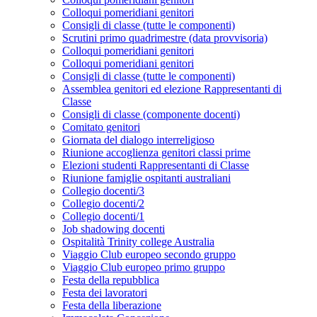
Colloqui pomeridiani genitori
Consigli di classe (tutte le componenti)
Scrutini primo quadrimestre (data provvisoria)
Colloqui pomeridiani genitori
Colloqui pomeridiani genitori
Consigli di classe (tutte le componenti)
Assemblea genitori ed elezione Rappresentanti di
Classe
Consigli di classe (componente docenti)
Comitato genitori
Giornata del dialogo interreligioso
Riunione accoglienza genitori classi prime
Elezioni studenti Rappresentanti di Classe
Riunione famiglie ospitanti australiani
Collegio docenti/3
Collegio docenti/2
Collegio docenti/1
Job shadowing docenti
Ospitalità Trinity college Australia
Viaggio Club europeo secondo gruppo
Viaggio Club europeo primo gruppo
Festa della repubblica
Festa dei lavoratori
Festa della liberazione