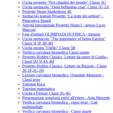
Uscita progetto "Noi cittadini del mondo" Classe 3G
Uscita spettacolo "Ogni bellissima cosa" Classi 1G,2A
Progetto Steam Studentesse 4E
Spettacolo teatrale Progetto "La notte dei gettoni" -
Pinacoteca Stuard
Attività laboratoriale Progetto Shape3 - presso Liceo
Marconi
Fase d'istituto OLIMPIADI DI FISICA - triennio
Uscita spettacolo "The importance of being Earnest"
Classi 3I,3F,3B,4H
Uscita mostra "Otello" Classe 5B
Verifica curvatura biomedica Classi quinte
Progetto Holden Classics, Letture da opere di Gadda -
Classi 5D,5I,4A,4H
Progetto Holden Classics, Letture da Buzzati - Classi
2E,2F,2G,2H
Lezione curvatura biomedica, Ospedale Maggiore -
Classi terze
Tutoring fisica
Tutoring matematica
Uscita a Firenze Classi 3G-4G
Presentazione soggiorni estivi all'estero - Aula Mezzetti
Verifica curvatura biomedica . classi terze - Lab
multimediale
Verifica curvatura biomedica - Classi quarte