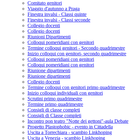
Comitato genitori
Viaggio d'autunno a Praga
Finestra invalsi - Classi quinte
Finestra invalsi - Classi seconde
Collegio docenti
Collegio docenti
Riunioni Dipartimenti
Colloqui pomeridiani con genitori
Termine colloqui genitori - Secondo quadrimestre
Inizio colloqui con genitori- secondo quadrimestre
Colloqui pomeridiani con genitori
Colloqui pomeridiani con genitori
Riunione dipartimenti
Riunione dipartimenti
Collegio docenti
Termine colloqui con genitori primo quadrimestre
Inizio colloqui individuali con genitori
Scrutini primo quadrimestre
Termine primo quadrimestre
Consigli di classe completi
Consigli di Classe completi
Incontro pon teatro "Notte dei gettoni"-aula Debate
Progetto Plastophobic - evento in Cittadella
Uscita a Torrechiara - scambio Linkhoping
Uscita a Venezia - scambio Linkhoping