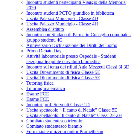
Incontro studenti partecipanti Viaggio della Memoria
2020
Incontro studenti PCTO giuridico in biblioteca
Uscita Palazzo Municipio - Classe 4D
Uscita Palazzo Municipio - Classe 4H
Assemblea d'istituto
Incontro con Sindaco di Parma in Consiglio comunale -
gruppo studenti 4G
Anniversario Dichiarazione dei Diritti dell'uomo
Primo Debate Day
Attività laboratoriale presso Ospedale - Studenti
terze,quarte,quinte curvatura biomedica
Incontro sul tema dei rifiuti Aula Mezzetti Classi 3I 3D
Uscita Dipartimento di fisica Classe 5E
Uscita Dipartimento di fisica Classe 5E
Tutoring fisica
Tutoring matematica
Esame FCE
Esame FCE
Incontro prof. Serventi Classe 1D
Uscita spettacolo " Il canto di Natale" Classe 5E
Uscita spettacolo "Il canto di Natale" Classi 2F 2H
Comitato studentesco triennio
Comitato studentesco biennio
Formazione utiizzo monitor Prometheian