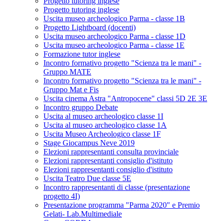
Progetto tutoring inglese
Progetto tutoring inglese
Uscita museo archeologico Parma - classe 1B
Progetto Lightboard (docenti)
Uscita museo archeologico Parma - classe 1D
Uscita museo archeologico Parma - classe 1E
Formazione tutor inglese
Incontro formativo progetto "Scienza tra le mani" -
Gruppo MATE
Incontro formativo progetto "Scienza tra le mani" -
Gruppo Mat e Fis
Uscita cinema Astra "Antropocene" classi 5D 2E 3E
Incontro gruppo Debate
Uscita al museo archeologico classe 1I
Uscita al museo archeologico classe 1A
Uscita Museo Archeologico classe 1F
Stage Giocampus Neve 2019
Elezioni rappresentanti consulta provinciale
Elezioni rappresentanti consiglio d'istituto
Elezioni rappresentanti consiglio d'istituto
Uscita Teatro Due classe 5E
Incontro rappresentanti di classe (presentazione
progetto 4I)
Presentazione programma "Parma 2020" e Premio
Gelati- Lab.Multimediale