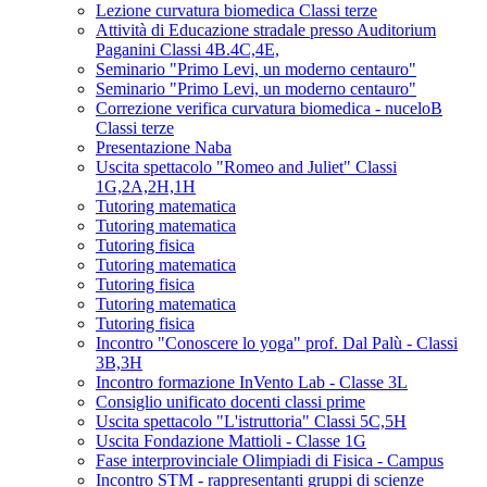
Lezione curvatura biomedica Classi terze
Attività di Educazione stradale presso Auditorium
Paganini Classi 4B.4C,4E,
Seminario "Primo Levi, un moderno centauro"
Seminario "Primo Levi, un moderno centauro"
Correzione verifica curvatura biomedica - nuceloB
Classi terze
Presentazione Naba
Uscita spettacolo "Romeo and Juliet" Classi
1G,2A,2H,1H
Tutoring matematica
Tutoring matematica
Tutoring fisica
Tutoring matematica
Tutoring fisica
Tutoring matematica
Tutoring fisica
Incontro "Conoscere lo yoga" prof. Dal Palù - Classi
3B,3H
Incontro formazione InVento Lab - Classe 3L
Consiglio unificato docenti classi prime
Uscita spettacolo "L'istruttoria" Classi 5C,5H
Uscita Fondazione Mattioli - Classe 1G
Fase interprovinciale Olimpiadi di Fisica - Campus
Incontro STM - rappresentanti gruppi di scienze