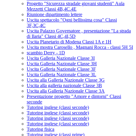
Progetto "Sicurezza stradale giovani studenti" Aula
Mezzetti Classi 4B,4C.4E
Riunione dipartimento lettere
Uscita spettacolo "Ogni bellissima cosa" Classi
3F,3C,4C
Uscita Palazzo Governatore , presentazione "La strada
di Ilaria" Classi 4C,4I,5D
Uscita Planetario di Modena Classi 1A e 1H
Uscita mostra Carosello , Magnani Rocca - classi 5H 5I
scambio Derry - 1D
Uscita Galleria Nazionale Classe 3I
Uscita Galleria Nazionale Classe 3H
Uscita Galleria Nazionale Classe 3F
Uscita Galleria Nazionale Classe 3L
Uscita alla Galleria Nazionale Classe 3G
Uscita alla galleria nazionale Classe 3B
Uscita alla Galleria Nazionale Classe 3A
Presentazione progetto "Amore e dintorni" Classi
seconde
Tutoring inglese (classi seconde)
Tutoring inglese (classi seconde)
Tutoring inglese (classi seconde)
Tutoring inglese (classi seconde)
Tutoring fisica
Tutoring inglese (classi prime)