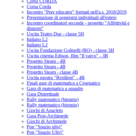
Corso CORDA
Corsa Corda
Incontro "Peer educator" formati nell'a.s. 2018/2019
Presentazione di soggiorni individuali all'estero
Incontro coordinatori seconde - progetto "Affettività e
dintorni"
Uscita Teatro Due - classe 5H
Italiano L2
Italiano L2
Uscita Fondazione Golinelli (BO) - classe 3H
Uscita cinema Edison, film "Il varco" - 3B
Progetto Steam - 4B
Progetto Steam - 4B
Progetto Steam - classe 4B
Uscita mostra "Resilient" - 4B
Finali gare di matematica a Cesenatico
Gara di matematica a squadre
Gara Distrettuale
Rally matematico (biennio)
Rally matematico (biennio)
Giochi di Anacleto
Gara Post-Archimede
Giochi di Archimede
Pon "Spazio ulivi"
Pon "Spazio Ulivi"