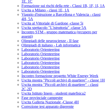
1E. 1C
Formazione sui rischi della rete - Classi 1B, 1F, 1I, 1A
Uscita a Milano - classi 1E, 1A
Viaggio d'istruzione a Barcellona e Valencia - classi
4H, 5A
Uscita al Vittoriale di Gardone -classe 5i
Uscita spettacolo "L'istruttoria" -classe 5A
Incontro STM - gruppo matematica (recupero per
assenti)
Olimpiadi delle neuroscienze - II fase
Olimpiadi di italiano - Lab informatica
Laboratorio Orienteering
Laboratorio Orienteering
Laboratorio Orienteering
Laboratorio Orienteering
Laboratorio Orienteering
Laboratorio Orienteering
Incontro formazione progetto White Energy Week
Uscita mostra "Piccoli archivi di quartiere" - classe 1H
Uscita mostra "Piccoli archivi di quartiere" - classi
2C,2D
Uscita Istituto Imem - studenti matefisica2
Fase provinciale campestre
Uscita Galleria Nazionale -Classe 4H
Correzione test apparato digerente