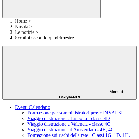
Home
>
Novità
>
Le notizie
>
Scrutini secondo quadrimestre
Menu di
navigazione
Eventi Calendario
Formazione per somministratori prove INVALSI
Viaggio d'istruzione a Lisbona - classe 4D
Viaggio d'istruzione a Valencia - classe 4G
Viaggio d'istruzione ad Amsterdam - 4B, 4C
Formazione sui rischi della rete - Classi 1G, 1D, 1H,