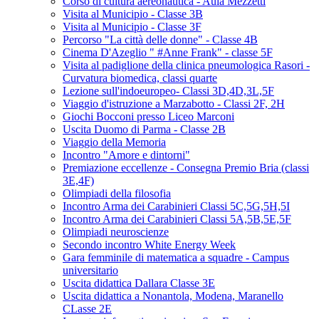
Corso di cultura aereonautica - Aula Mezzetti
Visita al Municipio - Classe 3B
Visita al Municipio - Classe 3F
Percorso "La città delle donne" - Classe 4B
Cinema D'Azeglio " #Anne Frank" - classe 5F
Visita al padiglione della clinica pneumologica Rasori -
Curvatura biomedica, classi quarte
Lezione sull'indoeuropeo- Classi 3D,4D,3L,5F
Viaggio d'istruzione a Marzabotto - Classi 2F, 2H
Giochi Bocconi presso Liceo Marconi
Uscita Duomo di Parma - Classe 2B
Viaggio della Memoria
Incontro "Amore e dintorni"
Premiazione eccellenze - Consegna Premio Bria (classi
3E,4F)
Olimpiadi della filosofia
Incontro Arma dei Carabinieri Classi 5C,5G,5H,5I
Incontro Arma dei Carabinieri Classi 5A,5B,5E,5F
Olimpiadi neuroscienze
Secondo incontro White Energy Week
Gara femminile di matematica a squadre - Campus
universitario
Uscita didattica Dallara Classe 3E
Uscita didattica a Nonantola, Modena, Maranello
CLasse 2E