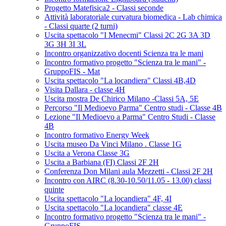
Progetto Matefisica2 - Classi seconde
Attività laboratoriale curvatura biomedica - Lab chimica
- Classi quarte (2 turni)
Uscita spettacolo "I Menecmi" Classi 2C 2G 3A 3D
3G 3H 3I 3L
Incontro organizzativo docenti Scienza tra le mani
Incontro formativo progetto "Scienza tra le mani" -
GruppoFIS - Mat
Uscita spettacolo "La locandiera" Classi 4B,4D
Visita Dallara - classe 4H
Uscita mostra De Chirico Milano -Classi 5A, 5E
Percorso "Il Medioevo Parma" Centro studi - Classe 4B
Lezione "Il Medioevo a Parma" Centro Studi - Classe
4B
Incontro formativo Energy Week
Uscita museo Da Vinci Milano . Classe 1G
Uscita a Verona Classe 3G
Uscita a Barbiana (FI) Classi 2F 2H
Conferenza Don Milani aula Mezzetti - Classi 2F 2H
Incontro con AIRC (8.30-10.50/11.05 - 13.00) classi
quinte
Uscita spettacolo "La locandiera" 4F, 4I
Uscita spettacolo "La locandiera" classe 4E
Incontro formativo progetto "Scienza tra le mani" -
GruppoFIS