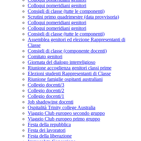
Colloqui pomeridiani genitori
Consigli di classe (tutte le componenti)
Scrutini primo quadrimestre (data provvisoria)
Colloqui pomeridiani genitori
Colloqui pomeridiani genitori
Consigli di classe (tutte le componenti)
Assemblea genitori ed elezione Rappresentanti di
Classe
Consigli di classe (componente docenti)
Comitato genitori
Giornata del dialogo interreligioso
Riunione accoglienza genitori classi prime
Elezioni studenti Rappresentanti di Classe
Riunione famiglie ospitanti australiani
Collegio docenti/3
Collegio docenti/2
Collegio docenti/1
Job shadowing docenti
Ospitalità Trinity college Australia
Viaggio Club europeo secondo gruppo
Viaggio Club europeo primo gruppo
Festa della repubblica
Festa dei lavoratori
Festa della liberazione