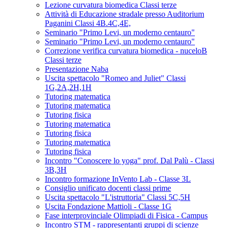
Lezione curvatura biomedica Classi terze
Attività di Educazione stradale presso Auditorium
Paganini Classi 4B.4C,4E,
Seminario "Primo Levi, un moderno centauro"
Seminario "Primo Levi, un moderno centauro"
Correzione verifica curvatura biomedica - nuceloB
Classi terze
Presentazione Naba
Uscita spettacolo "Romeo and Juliet" Classi
1G,2A,2H,1H
Tutoring matematica
Tutoring matematica
Tutoring fisica
Tutoring matematica
Tutoring fisica
Tutoring matematica
Tutoring fisica
Incontro "Conoscere lo yoga" prof. Dal Palù - Classi
3B,3H
Incontro formazione InVento Lab - Classe 3L
Consiglio unificato docenti classi prime
Uscita spettacolo "L'istruttoria" Classi 5C,5H
Uscita Fondazione Mattioli - Classe 1G
Fase interprovinciale Olimpiadi di Fisica - Campus
Incontro STM - rappresentanti gruppi di scienze