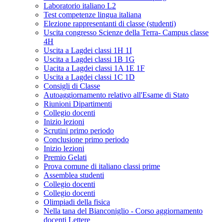
Laboratorio italiano L2
Test competenze lingua italiana
Elezione rappresentanti di classe (studenti)
Uscita congresso Scienze della Terra- Campus classe
4H
Uscita a Lagdei classi 1H 1I
Uscita a Lagdei classi 1B 1G
Uacita a Lagdei classi 1A 1E 1F
Uscita a Lagdei classi 1C 1D
Consigli di Classe
Autoaggiornamento relativo all'Esame di Stato
Riunioni Dipartimenti
Collegio docenti
Inizio lezioni
Scrutini primo periodo
Conclusione primo periodo
Inizio lezioni
Premio Gelati
Prova comune di italiano classi prime
Assemblea studenti
Collegio docenti
Collegio docenti
Olimpiadi della fisica
Nella tana del Bianconiglio - Corso aggiornamento
docenti Lettere