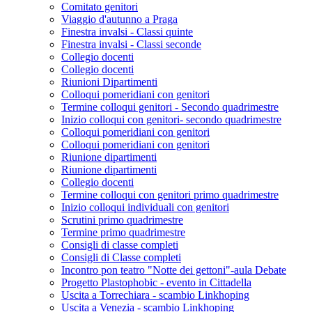
Comitato genitori
Viaggio d'autunno a Praga
Finestra invalsi - Classi quinte
Finestra invalsi - Classi seconde
Collegio docenti
Collegio docenti
Riunioni Dipartimenti
Colloqui pomeridiani con genitori
Termine colloqui genitori - Secondo quadrimestre
Inizio colloqui con genitori- secondo quadrimestre
Colloqui pomeridiani con genitori
Colloqui pomeridiani con genitori
Riunione dipartimenti
Riunione dipartimenti
Collegio docenti
Termine colloqui con genitori primo quadrimestre
Inizio colloqui individuali con genitori
Scrutini primo quadrimestre
Termine primo quadrimestre
Consigli di classe completi
Consigli di Classe completi
Incontro pon teatro "Notte dei gettoni"-aula Debate
Progetto Plastophobic - evento in Cittadella
Uscita a Torrechiara - scambio Linkhoping
Uscita a Venezia - scambio Linkhoping