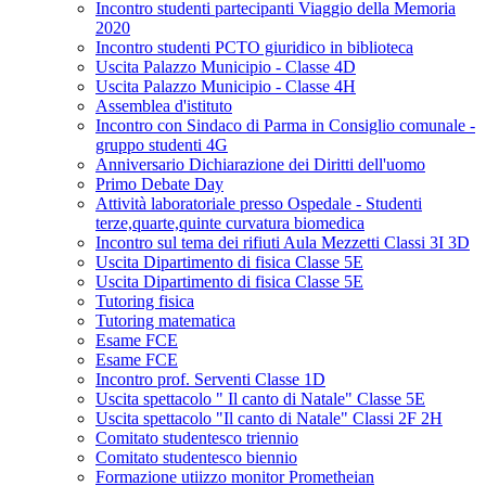
Incontro studenti partecipanti Viaggio della Memoria
2020
Incontro studenti PCTO giuridico in biblioteca
Uscita Palazzo Municipio - Classe 4D
Uscita Palazzo Municipio - Classe 4H
Assemblea d'istituto
Incontro con Sindaco di Parma in Consiglio comunale -
gruppo studenti 4G
Anniversario Dichiarazione dei Diritti dell'uomo
Primo Debate Day
Attività laboratoriale presso Ospedale - Studenti
terze,quarte,quinte curvatura biomedica
Incontro sul tema dei rifiuti Aula Mezzetti Classi 3I 3D
Uscita Dipartimento di fisica Classe 5E
Uscita Dipartimento di fisica Classe 5E
Tutoring fisica
Tutoring matematica
Esame FCE
Esame FCE
Incontro prof. Serventi Classe 1D
Uscita spettacolo " Il canto di Natale" Classe 5E
Uscita spettacolo "Il canto di Natale" Classi 2F 2H
Comitato studentesco triennio
Comitato studentesco biennio
Formazione utiizzo monitor Prometheian