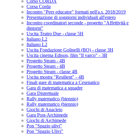
Corso CORDA
Corsa Corda
Incontro "Peer educator" formati nell'a.s. 2018/2019
Presentazione di soggiorni individuali all'estero
Incontro coordinatori seconde - progetto "Affettività e
dintorni"
Uscita Teatro Due - classe 5H
Italiano L2
Italiano L2
Uscita Fondazione Golinelli (BO) - classe 3H
Uscita cinema Edison, film "Il varco" - 3B
Progetto Steam - 4B
Progetto Steam - 4B
Progetto Steam - classe 4B
Uscita mostra "Resilient" - 4B
Finali gare di matematica a Cesenatico
Gara di matematica a squadre
Gara Distrettuale
Rally matematico (biennio)
Rally matematico (biennio)
Giochi di Anacleto
Gara Post-Archimede
Giochi di Archimede
Pon "Spazio ulivi"
Pon "Spazio Ulivi"