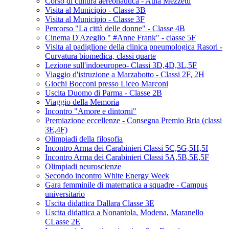
Corso di cultura aereonautica - Aula Mezzetti
Visita al Municipio - Classe 3B
Visita al Municipio - Classe 3F
Percorso "La città delle donne" - Classe 4B
Cinema D'Azeglio " #Anne Frank" - classe 5F
Visita al padiglione della clinica pneumologica Rasori -
Curvatura biomedica, classi quarte
Lezione sull'indoeuropeo- Classi 3D,4D,3L,5F
Viaggio d'istruzione a Marzabotto - Classi 2F, 2H
Giochi Bocconi presso Liceo Marconi
Uscita Duomo di Parma - Classe 2B
Viaggio della Memoria
Incontro "Amore e dintorni"
Premiazione eccellenze - Consegna Premio Bria (classi
3E,4F)
Olimpiadi della filosofia
Incontro Arma dei Carabinieri Classi 5C,5G,5H,5I
Incontro Arma dei Carabinieri Classi 5A,5B,5E,5F
Olimpiadi neuroscienze
Secondo incontro White Energy Week
Gara femminile di matematica a squadre - Campus
universitario
Uscita didattica Dallara Classe 3E
Uscita didattica a Nonantola, Modena, Maranello
CLasse 2E