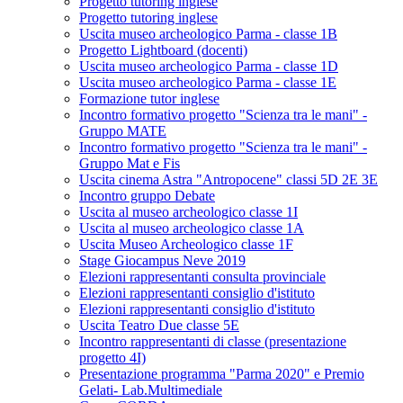
Progetto tutoring inglese
Progetto tutoring inglese
Uscita museo archeologico Parma - classe 1B
Progetto Lightboard (docenti)
Uscita museo archeologico Parma - classe 1D
Uscita museo archeologico Parma - classe 1E
Formazione tutor inglese
Incontro formativo progetto "Scienza tra le mani" -
Gruppo MATE
Incontro formativo progetto "Scienza tra le mani" -
Gruppo Mat e Fis
Uscita cinema Astra "Antropocene" classi 5D 2E 3E
Incontro gruppo Debate
Uscita al museo archeologico classe 1I
Uscita al museo archeologico classe 1A
Uscita Museo Archeologico classe 1F
Stage Giocampus Neve 2019
Elezioni rappresentanti consulta provinciale
Elezioni rappresentanti consiglio d'istituto
Elezioni rappresentanti consiglio d'istituto
Uscita Teatro Due classe 5E
Incontro rappresentanti di classe (presentazione
progetto 4I)
Presentazione programma "Parma 2020" e Premio
Gelati- Lab.Multimediale