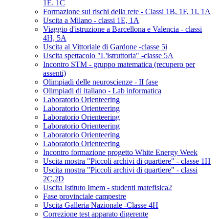
1E. 1C
Formazione sui rischi della rete - Classi 1B, 1F, 1I, 1A
Uscita a Milano - classi 1E, 1A
Viaggio d'istruzione a Barcellona e Valencia - classi
4H, 5A
Uscita al Vittoriale di Gardone -classe 5i
Uscita spettacolo "L'istruttoria" -classe 5A
Incontro STM - gruppo matematica (recupero per
assenti)
Olimpiadi delle neuroscienze - II fase
Olimpiadi di italiano - Lab informatica
Laboratorio Orienteering
Laboratorio Orienteering
Laboratorio Orienteering
Laboratorio Orienteering
Laboratorio Orienteering
Laboratorio Orienteering
Incontro formazione progetto White Energy Week
Uscita mostra "Piccoli archivi di quartiere" - classe 1H
Uscita mostra "Piccoli archivi di quartiere" - classi
2C,2D
Uscita Istituto Imem - studenti matefisica2
Fase provinciale campestre
Uscita Galleria Nazionale -Classe 4H
Correzione test apparato digerente