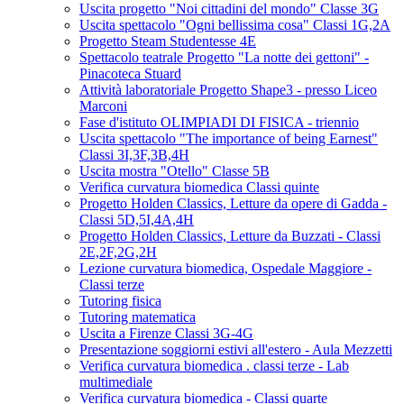
Uscita progetto "Noi cittadini del mondo" Classe 3G
Uscita spettacolo "Ogni bellissima cosa" Classi 1G,2A
Progetto Steam Studentesse 4E
Spettacolo teatrale Progetto "La notte dei gettoni" -
Pinacoteca Stuard
Attività laboratoriale Progetto Shape3 - presso Liceo
Marconi
Fase d'istituto OLIMPIADI DI FISICA - triennio
Uscita spettacolo "The importance of being Earnest"
Classi 3I,3F,3B,4H
Uscita mostra "Otello" Classe 5B
Verifica curvatura biomedica Classi quinte
Progetto Holden Classics, Letture da opere di Gadda -
Classi 5D,5I,4A,4H
Progetto Holden Classics, Letture da Buzzati - Classi
2E,2F,2G,2H
Lezione curvatura biomedica, Ospedale Maggiore -
Classi terze
Tutoring fisica
Tutoring matematica
Uscita a Firenze Classi 3G-4G
Presentazione soggiorni estivi all'estero - Aula Mezzetti
Verifica curvatura biomedica . classi terze - Lab
multimediale
Verifica curvatura biomedica - Classi quarte