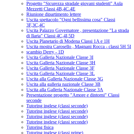
Progetto "Sicurezza stradale giovani studenti" Aula
Mezzetti Classi 4B,4C.4E
Riunione dipartimento lettere
Uscita spettacolo "Ogni bellissima cosa" Classi
3F,3C,4C
Uscita Palazzo Governatore , presentazione "La strada
di Ilaria" Classi 4C,4I,5D
Uscita Planetario di Modena Classi 1A e 1H
Uscita mostra Carosello , Magnani Rocca - classi 5H 5I
scambio Derry - 1D
Uscita Galleria Nazionale Classe 3I
Uscita Galleria Nazionale Classe 3H
Uscita Galleria Nazionale Classe 3F
Uscita Galleria Nazionale Classe 3L
Uscita alla Galleria Nazionale Classe 3G
Uscita alla galleria nazionale Classe 3B
Uscita alla Galleria Nazionale Classe 3A
Presentazione progetto "Amore e dintorni" Classi
seconde
Tutoring inglese (classi seconde)
Tutoring inglese (classi seconde)
Tutoring inglese (classi seconde)
Tutoring inglese (classi seconde)
Tutoring fisica
Tutoring inglese (classi prime)