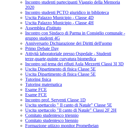
Incontro studenti partecipanti Viaggio della Memoria
2020
Incontro studenti PCTO giuridico in biblioteca
Uscita Palazzo Municipio - Classe 4D
Uscita Palazzo Municipio - Classe 4H
Assemblea d'istituto
Incontro con Sindaco di Parma in Consiglio comunale -
gruppo studenti 4G
Anniversario Dichiarazione dei Diritti dell'uomo
Primo Debate Day
Attività laboratoriale presso Ospedale - Studenti
terze,quarte,quinte curvatura biomedica
Incontro sul tema dei rifiuti Aula Mezzetti Classi 3I 3D
Uscita Dipartimento di fisica Classe 5E
Uscita Dipartimento di fisica Classe 5E
Tutoring fisica
Tutoring matematica
Esame FCE
Esame FCE
Incontro prof. Serventi Classe 1D
Uscita spettacolo " Il canto di Natale" Classe 5E
Uscita spettacolo "Il canto di Natale" Classi 2F 2H
Comitato studentesco triennio
Comitato studentesco biennio
Formazione utiizzo monitor Prometheian