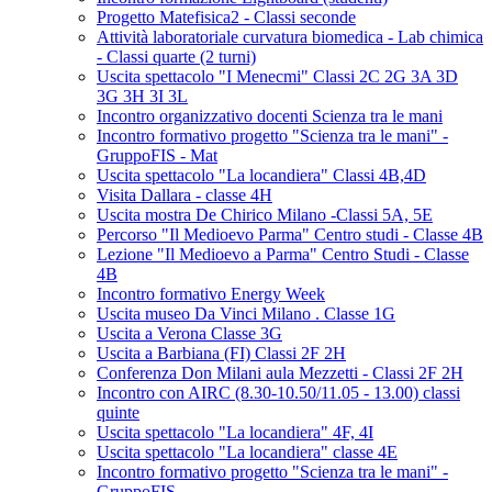
Progetto Matefisica2 - Classi seconde
Attività laboratoriale curvatura biomedica - Lab chimica
- Classi quarte (2 turni)
Uscita spettacolo "I Menecmi" Classi 2C 2G 3A 3D
3G 3H 3I 3L
Incontro organizzativo docenti Scienza tra le mani
Incontro formativo progetto "Scienza tra le mani" -
GruppoFIS - Mat
Uscita spettacolo "La locandiera" Classi 4B,4D
Visita Dallara - classe 4H
Uscita mostra De Chirico Milano -Classi 5A, 5E
Percorso "Il Medioevo Parma" Centro studi - Classe 4B
Lezione "Il Medioevo a Parma" Centro Studi - Classe
4B
Incontro formativo Energy Week
Uscita museo Da Vinci Milano . Classe 1G
Uscita a Verona Classe 3G
Uscita a Barbiana (FI) Classi 2F 2H
Conferenza Don Milani aula Mezzetti - Classi 2F 2H
Incontro con AIRC (8.30-10.50/11.05 - 13.00) classi
quinte
Uscita spettacolo "La locandiera" 4F, 4I
Uscita spettacolo "La locandiera" classe 4E
Incontro formativo progetto "Scienza tra le mani" -
GruppoFIS