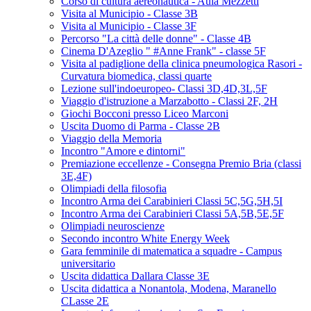
Corso di cultura aereonautica - Aula Mezzetti
Visita al Municipio - Classe 3B
Visita al Municipio - Classe 3F
Percorso "La città delle donne" - Classe 4B
Cinema D'Azeglio " #Anne Frank" - classe 5F
Visita al padiglione della clinica pneumologica Rasori -
Curvatura biomedica, classi quarte
Lezione sull'indoeuropeo- Classi 3D,4D,3L,5F
Viaggio d'istruzione a Marzabotto - Classi 2F, 2H
Giochi Bocconi presso Liceo Marconi
Uscita Duomo di Parma - Classe 2B
Viaggio della Memoria
Incontro "Amore e dintorni"
Premiazione eccellenze - Consegna Premio Bria (classi
3E,4F)
Olimpiadi della filosofia
Incontro Arma dei Carabinieri Classi 5C,5G,5H,5I
Incontro Arma dei Carabinieri Classi 5A,5B,5E,5F
Olimpiadi neuroscienze
Secondo incontro White Energy Week
Gara femminile di matematica a squadre - Campus
universitario
Uscita didattica Dallara Classe 3E
Uscita didattica a Nonantola, Modena, Maranello
CLasse 2E