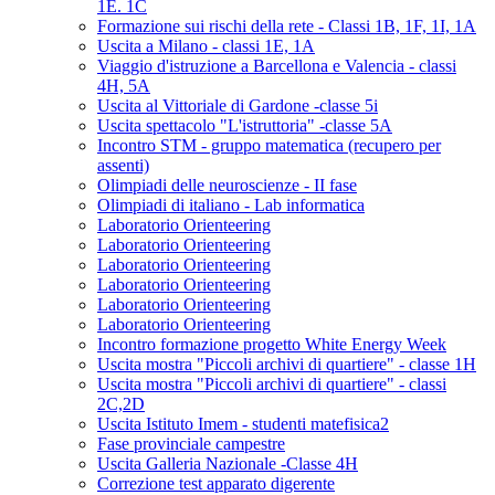
1E. 1C
Formazione sui rischi della rete - Classi 1B, 1F, 1I, 1A
Uscita a Milano - classi 1E, 1A
Viaggio d'istruzione a Barcellona e Valencia - classi
4H, 5A
Uscita al Vittoriale di Gardone -classe 5i
Uscita spettacolo "L'istruttoria" -classe 5A
Incontro STM - gruppo matematica (recupero per
assenti)
Olimpiadi delle neuroscienze - II fase
Olimpiadi di italiano - Lab informatica
Laboratorio Orienteering
Laboratorio Orienteering
Laboratorio Orienteering
Laboratorio Orienteering
Laboratorio Orienteering
Laboratorio Orienteering
Incontro formazione progetto White Energy Week
Uscita mostra "Piccoli archivi di quartiere" - classe 1H
Uscita mostra "Piccoli archivi di quartiere" - classi
2C,2D
Uscita Istituto Imem - studenti matefisica2
Fase provinciale campestre
Uscita Galleria Nazionale -Classe 4H
Correzione test apparato digerente