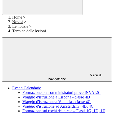
Home
>
Novità
>
Le notizie
>
Termine delle lezioni
Menu di
navigazione
Eventi Calendario
Formazione per somministratori prove INVALSI
Viaggio d'istruzione a Lisbona - classe 4D
Viaggio d'istruzione a Valencia - classe 4G
Viaggio d'istruzione ad Amsterdam - 4B, 4C
Formazione sui rischi della rete - Classi 1G, 1D, 1H,