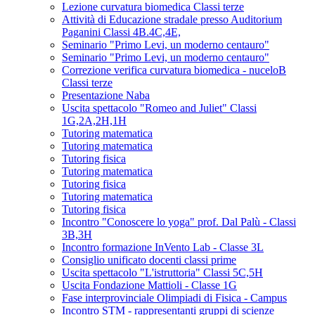
Lezione curvatura biomedica Classi terze
Attività di Educazione stradale presso Auditorium
Paganini Classi 4B.4C,4E,
Seminario "Primo Levi, un moderno centauro"
Seminario "Primo Levi, un moderno centauro"
Correzione verifica curvatura biomedica - nuceloB
Classi terze
Presentazione Naba
Uscita spettacolo "Romeo and Juliet" Classi
1G,2A,2H,1H
Tutoring matematica
Tutoring matematica
Tutoring fisica
Tutoring matematica
Tutoring fisica
Tutoring matematica
Tutoring fisica
Incontro "Conoscere lo yoga" prof. Dal Palù - Classi
3B,3H
Incontro formazione InVento Lab - Classe 3L
Consiglio unificato docenti classi prime
Uscita spettacolo "L'istruttoria" Classi 5C,5H
Uscita Fondazione Mattioli - Classe 1G
Fase interprovinciale Olimpiadi di Fisica - Campus
Incontro STM - rappresentanti gruppi di scienze