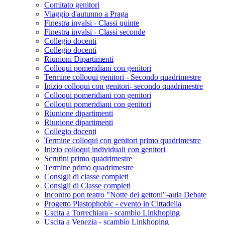
Comitato genitori
Viaggio d'autunno a Praga
Finestra invalsi - Classi quinte
Finestra invalsi - Classi seconde
Collegio docenti
Collegio docenti
Riunioni Dipartimenti
Colloqui pomeridiani con genitori
Termine colloqui genitori - Secondo quadrimestre
Inizio colloqui con genitori- secondo quadrimestre
Colloqui pomeridiani con genitori
Colloqui pomeridiani con genitori
Riunione dipartimenti
Riunione dipartimenti
Collegio docenti
Termine colloqui con genitori primo quadrimestre
Inizio colloqui individuali con genitori
Scrutini primo quadrimestre
Termine primo quadrimestre
Consigli di classe completi
Consigli di Classe completi
Incontro pon teatro "Notte dei gettoni"-aula Debate
Progetto Plastophobic - evento in Cittadella
Uscita a Torrechiara - scambio Linkhoping
Uscita a Venezia - scambio Linkhoping