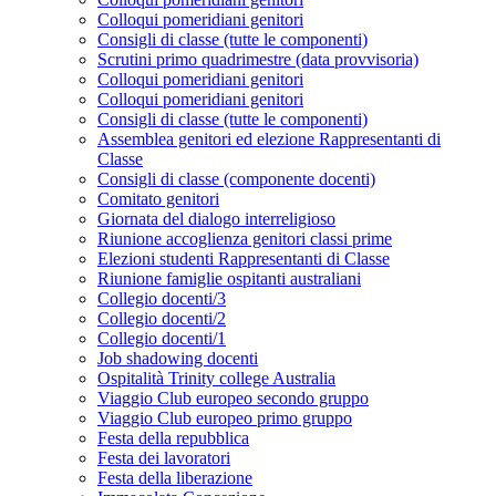
Colloqui pomeridiani genitori
Consigli di classe (tutte le componenti)
Scrutini primo quadrimestre (data provvisoria)
Colloqui pomeridiani genitori
Colloqui pomeridiani genitori
Consigli di classe (tutte le componenti)
Assemblea genitori ed elezione Rappresentanti di
Classe
Consigli di classe (componente docenti)
Comitato genitori
Giornata del dialogo interreligioso
Riunione accoglienza genitori classi prime
Elezioni studenti Rappresentanti di Classe
Riunione famiglie ospitanti australiani
Collegio docenti/3
Collegio docenti/2
Collegio docenti/1
Job shadowing docenti
Ospitalità Trinity college Australia
Viaggio Club europeo secondo gruppo
Viaggio Club europeo primo gruppo
Festa della repubblica
Festa dei lavoratori
Festa della liberazione