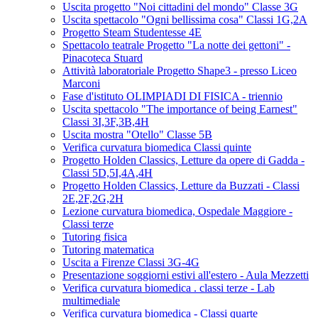
Uscita progetto "Noi cittadini del mondo" Classe 3G
Uscita spettacolo "Ogni bellissima cosa" Classi 1G,2A
Progetto Steam Studentesse 4E
Spettacolo teatrale Progetto "La notte dei gettoni" -
Pinacoteca Stuard
Attività laboratoriale Progetto Shape3 - presso Liceo
Marconi
Fase d'istituto OLIMPIADI DI FISICA - triennio
Uscita spettacolo "The importance of being Earnest"
Classi 3I,3F,3B,4H
Uscita mostra "Otello" Classe 5B
Verifica curvatura biomedica Classi quinte
Progetto Holden Classics, Letture da opere di Gadda -
Classi 5D,5I,4A,4H
Progetto Holden Classics, Letture da Buzzati - Classi
2E,2F,2G,2H
Lezione curvatura biomedica, Ospedale Maggiore -
Classi terze
Tutoring fisica
Tutoring matematica
Uscita a Firenze Classi 3G-4G
Presentazione soggiorni estivi all'estero - Aula Mezzetti
Verifica curvatura biomedica . classi terze - Lab
multimediale
Verifica curvatura biomedica - Classi quarte