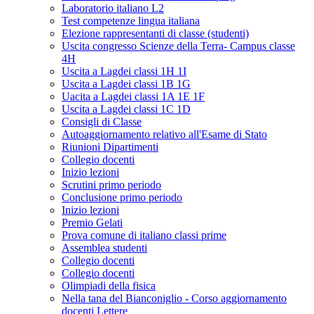
Laboratorio italiano L2
Test competenze lingua italiana
Elezione rappresentanti di classe (studenti)
Uscita congresso Scienze della Terra- Campus classe
4H
Uscita a Lagdei classi 1H 1I
Uscita a Lagdei classi 1B 1G
Uacita a Lagdei classi 1A 1E 1F
Uscita a Lagdei classi 1C 1D
Consigli di Classe
Autoaggiornamento relativo all'Esame di Stato
Riunioni Dipartimenti
Collegio docenti
Inizio lezioni
Scrutini primo periodo
Conclusione primo periodo
Inizio lezioni
Premio Gelati
Prova comune di italiano classi prime
Assemblea studenti
Collegio docenti
Collegio docenti
Olimpiadi della fisica
Nella tana del Bianconiglio - Corso aggiornamento
docenti Lettere