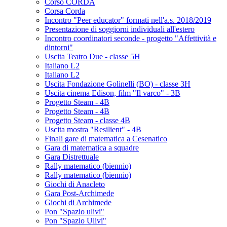
Corso CORDA
Corsa Corda
Incontro "Peer educator" formati nell'a.s. 2018/2019
Presentazione di soggiorni individuali all'estero
Incontro coordinatori seconde - progetto "Affettività e
dintorni"
Uscita Teatro Due - classe 5H
Italiano L2
Italiano L2
Uscita Fondazione Golinelli (BO) - classe 3H
Uscita cinema Edison, film "Il varco" - 3B
Progetto Steam - 4B
Progetto Steam - 4B
Progetto Steam - classe 4B
Uscita mostra "Resilient" - 4B
Finali gare di matematica a Cesenatico
Gara di matematica a squadre
Gara Distrettuale
Rally matematico (biennio)
Rally matematico (biennio)
Giochi di Anacleto
Gara Post-Archimede
Giochi di Archimede
Pon "Spazio ulivi"
Pon "Spazio Ulivi"