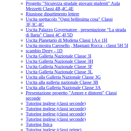
Progetto "Sicurezza stradale giovani studenti" Aula
Mezzetti Classi 4B,4C.4E
Riunione dipartimento lettere
Uscita spettacolo "Ogni bellissima cosa" Classi
3F,3C,4C
Uscita Palazzo Governatore , presentazione "La strada
di Ilaria" Classi 4C,4I,5D
Uscita Planetario di Modena Classi 1A e 1H
Uscita mostra Carosello , Magnani Rocca - classi 5H 5I
scambio Derry - 1D
Uscita Galleria Nazionale Classe 3I
Uscita Galleria Nazionale Classe 3H
Uscita Galleria Nazionale Classe 3F
Uscita Galleria Nazionale Classe 3L
Uscita alla Galleria Nazionale Classe 3G
Uscita alla galleria nazionale Classe 3B
Uscita alla Galleria Nazionale Classe 3A
Presentazione progetto "Amore e dintorni" Classi
seconde
Tutoring inglese (classi seconde)
Tutoring inglese (classi seconde)
Tutoring inglese (classi seconde)
Tutoring inglese (classi seconde)
Tutoring fisica
Tutoring inglese (classi prime)