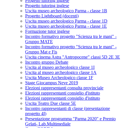
Progetto tutoring inglese
Progetto tutoring inglese
Uscita museo archeologico Parma - classe 1B
Progetto Lightboard (docenti)
Uscita museo archeologico Parma - classe 1D
Uscita museo archeologico Parma - classe 1E
Formazione tutor inglese
Incontro formativo progetto "Scienza tra le mani" -
Gruppo MATE
Incontro formativo progetto "Scienza tra le mani" -
Gruppo Mat e Fis
Uscita cinema Astra "Antropocene" classi 5D 2E 3E
Incontro gruppo Debate
Uscita al museo archeologico classe 1I
Uscita al museo archeologico classe 1A
Uscita Museo Archeologico classe 1F
Stage Giocampus Neve 2019
Elezioni rappresentanti consulta provinciale
Elezioni rappresentanti consiglio d'istituto
Elezioni rappresentanti consiglio d'istituto
Uscita Teatro Due classe 5E
Incontro rappresentanti di classe (presentazione
progetto 4I)
Presentazione programma "Parma 2020" e Premio
Gelati- Lab.Multimediale