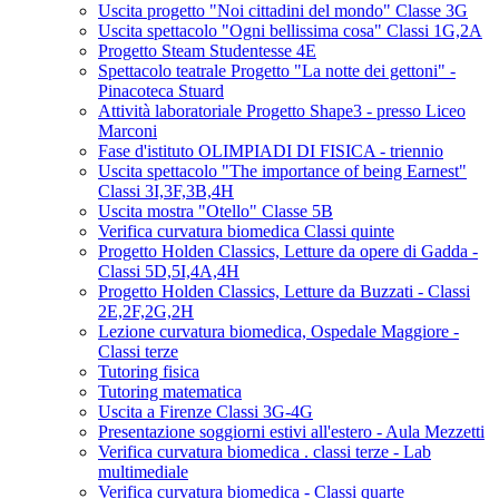
Uscita progetto "Noi cittadini del mondo" Classe 3G
Uscita spettacolo "Ogni bellissima cosa" Classi 1G,2A
Progetto Steam Studentesse 4E
Spettacolo teatrale Progetto "La notte dei gettoni" -
Pinacoteca Stuard
Attività laboratoriale Progetto Shape3 - presso Liceo
Marconi
Fase d'istituto OLIMPIADI DI FISICA - triennio
Uscita spettacolo "The importance of being Earnest"
Classi 3I,3F,3B,4H
Uscita mostra "Otello" Classe 5B
Verifica curvatura biomedica Classi quinte
Progetto Holden Classics, Letture da opere di Gadda -
Classi 5D,5I,4A,4H
Progetto Holden Classics, Letture da Buzzati - Classi
2E,2F,2G,2H
Lezione curvatura biomedica, Ospedale Maggiore -
Classi terze
Tutoring fisica
Tutoring matematica
Uscita a Firenze Classi 3G-4G
Presentazione soggiorni estivi all'estero - Aula Mezzetti
Verifica curvatura biomedica . classi terze - Lab
multimediale
Verifica curvatura biomedica - Classi quarte