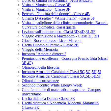
Corso di cultura aereonautica - Aula Mezzetti
Visita al Municipio - Classe 3B
Visita al Municipio - Classe 3F
Percorso "La città delle donne" - Classe 4B
Cinema D'Azeglio " #Anne Frank" - classe 5F
Visita al padiglione della clinica pneumologica Rasori -
Curvatura biomedica, classi quarte
Lezione sull'indoeuropeo- Classi 3D,4D,3L,5F
Viaggio d'istruzione a Marzabotto - Classi 2F, 2H
Giochi Bocconi presso Liceo Marconi
Uscita Duomo di Parma - Classe 2B
Viaggio della Memoria
Incontro "Amore e dintorni"
Premiazione eccellenze - Consegna Premio Bria (classi
3E,4F)
Olimpiadi della filosofia
Incontro Arma dei Carabinieri Classi 5C,5G,5H,5I
Incontro Arma dei Carabinieri Classi 5A,5B,5E,5F
Olimpiadi neuroscienze
Secondo incontro White Energy Week
Gara femminile di matematica a squadre - Campus
universitario
Uscita didattica Dallara Classe 3E
Uscita didattica a Nonantola, Modena, Maranello
CLasse 2E