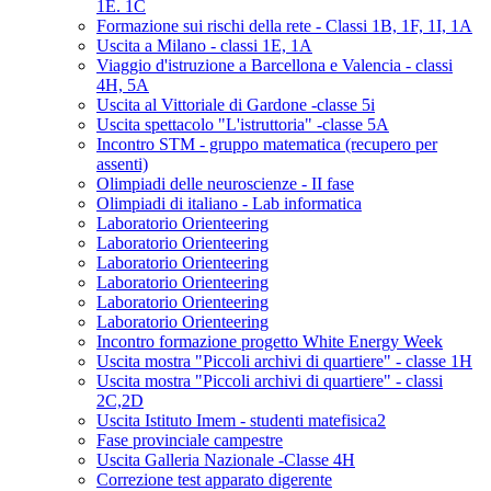
1E. 1C
Formazione sui rischi della rete - Classi 1B, 1F, 1I, 1A
Uscita a Milano - classi 1E, 1A
Viaggio d'istruzione a Barcellona e Valencia - classi
4H, 5A
Uscita al Vittoriale di Gardone -classe 5i
Uscita spettacolo "L'istruttoria" -classe 5A
Incontro STM - gruppo matematica (recupero per
assenti)
Olimpiadi delle neuroscienze - II fase
Olimpiadi di italiano - Lab informatica
Laboratorio Orienteering
Laboratorio Orienteering
Laboratorio Orienteering
Laboratorio Orienteering
Laboratorio Orienteering
Laboratorio Orienteering
Incontro formazione progetto White Energy Week
Uscita mostra "Piccoli archivi di quartiere" - classe 1H
Uscita mostra "Piccoli archivi di quartiere" - classi
2C,2D
Uscita Istituto Imem - studenti matefisica2
Fase provinciale campestre
Uscita Galleria Nazionale -Classe 4H
Correzione test apparato digerente