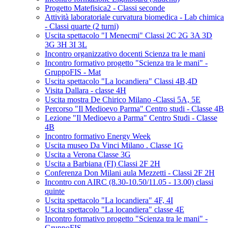
Progetto Matefisica2 - Classi seconde
Attività laboratoriale curvatura biomedica - Lab chimica
- Classi quarte (2 turni)
Uscita spettacolo "I Menecmi" Classi 2C 2G 3A 3D
3G 3H 3I 3L
Incontro organizzativo docenti Scienza tra le mani
Incontro formativo progetto "Scienza tra le mani" -
GruppoFIS - Mat
Uscita spettacolo "La locandiera" Classi 4B,4D
Visita Dallara - classe 4H
Uscita mostra De Chirico Milano -Classi 5A, 5E
Percorso "Il Medioevo Parma" Centro studi - Classe 4B
Lezione "Il Medioevo a Parma" Centro Studi - Classe
4B
Incontro formativo Energy Week
Uscita museo Da Vinci Milano . Classe 1G
Uscita a Verona Classe 3G
Uscita a Barbiana (FI) Classi 2F 2H
Conferenza Don Milani aula Mezzetti - Classi 2F 2H
Incontro con AIRC (8.30-10.50/11.05 - 13.00) classi
quinte
Uscita spettacolo "La locandiera" 4F, 4I
Uscita spettacolo "La locandiera" classe 4E
Incontro formativo progetto "Scienza tra le mani" -
GruppoFIS