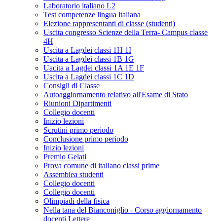
Laboratorio italiano L2
Test competenze lingua italiana
Elezione rappresentanti di classe (studenti)
Uscita congresso Scienze della Terra- Campus classe
4H
Uscita a Lagdei classi 1H 1I
Uscita a Lagdei classi 1B 1G
Uacita a Lagdei classi 1A 1E 1F
Uscita a Lagdei classi 1C 1D
Consigli di Classe
Autoaggiornamento relativo all'Esame di Stato
Riunioni Dipartimenti
Collegio docenti
Inizio lezioni
Scrutini primo periodo
Conclusione primo periodo
Inizio lezioni
Premio Gelati
Prova comune di italiano classi prime
Assemblea studenti
Collegio docenti
Collegio docenti
Olimpiadi della fisica
Nella tana del Bianconiglio - Corso aggiornamento
docenti Lettere