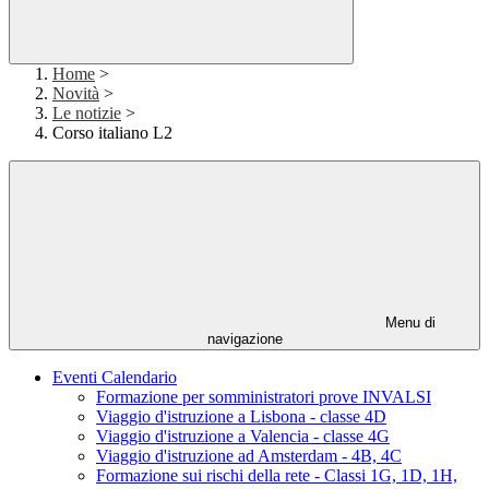
Home
>
Novità
>
Le notizie
>
Corso italiano L2
Menu di
navigazione
Eventi Calendario
Formazione per somministratori prove INVALSI
Viaggio d'istruzione a Lisbona - classe 4D
Viaggio d'istruzione a Valencia - classe 4G
Viaggio d'istruzione ad Amsterdam - 4B, 4C
Formazione sui rischi della rete - Classi 1G, 1D, 1H,