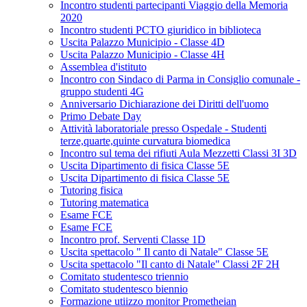
Incontro studenti partecipanti Viaggio della Memoria
2020
Incontro studenti PCTO giuridico in biblioteca
Uscita Palazzo Municipio - Classe 4D
Uscita Palazzo Municipio - Classe 4H
Assemblea d'istituto
Incontro con Sindaco di Parma in Consiglio comunale -
gruppo studenti 4G
Anniversario Dichiarazione dei Diritti dell'uomo
Primo Debate Day
Attività laboratoriale presso Ospedale - Studenti
terze,quarte,quinte curvatura biomedica
Incontro sul tema dei rifiuti Aula Mezzetti Classi 3I 3D
Uscita Dipartimento di fisica Classe 5E
Uscita Dipartimento di fisica Classe 5E
Tutoring fisica
Tutoring matematica
Esame FCE
Esame FCE
Incontro prof. Serventi Classe 1D
Uscita spettacolo " Il canto di Natale" Classe 5E
Uscita spettacolo "Il canto di Natale" Classi 2F 2H
Comitato studentesco triennio
Comitato studentesco biennio
Formazione utiizzo monitor Prometheian