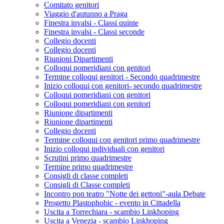
Comitato genitori
Viaggio d'autunno a Praga
Finestra invalsi - Classi quinte
Finestra invalsi - Classi seconde
Collegio docenti
Collegio docenti
Riunioni Dipartimenti
Colloqui pomeridiani con genitori
Termine colloqui genitori - Secondo quadrimestre
Inizio colloqui con genitori- secondo quadrimestre
Colloqui pomeridiani con genitori
Colloqui pomeridiani con genitori
Riunione dipartimenti
Riunione dipartimenti
Collegio docenti
Termine colloqui con genitori primo quadrimestre
Inizio colloqui individuali con genitori
Scrutini primo quadrimestre
Termine primo quadrimestre
Consigli di classe completi
Consigli di Classe completi
Incontro pon teatro "Notte dei gettoni"-aula Debate
Progetto Plastophobic - evento in Cittadella
Uscita a Torrechiara - scambio Linkhoping
Uscita a Venezia - scambio Linkhoping