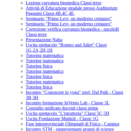
Lezione curvatura biomedica Classi terze
Attività di Educazione stradale presso Auditorium
Paganini Classi 4B.4C,4E,
Seminario "Primo Levi, un moderno centauro"
Seminario "Primo Levi, un moderno centauro"
Correzione verifica curvatura biomedica - nuceloB
Classi terze
Presentazione Naba
Uscita spettacolo "Romeo and Juliet" Classi
1G,2A,2H,1H
Tutoring matematica
Tutoring matematica
Tutoring fisica
Tutoring matematica
Tutoring fisica
Tutoring matematica
Tutoring fisica
Incontro "Conoscere lo yoga" prof. Dal Palù - Classi
3B,3H
Incontro formazione InVento Lab - Classe 3L
Consiglio unificato docenti classi prime
Uscita spettacolo "L'istruttoria" Classi 5C,5H
Uscita Fondazione Mattioli - Classe 1G
Fase interprovinciale Olimpiadi di Fisica - Campus
Incontro STM - rappresentanti gruppi di scienze