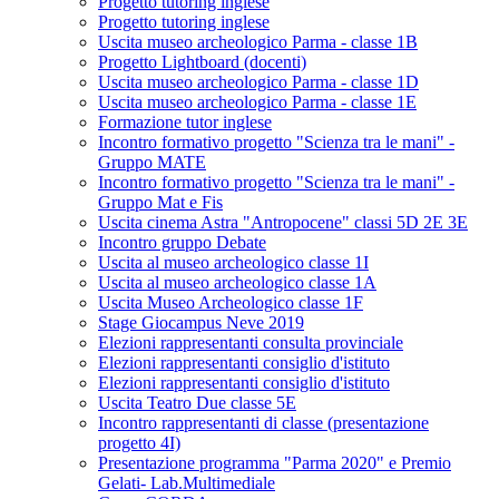
Progetto tutoring inglese
Progetto tutoring inglese
Uscita museo archeologico Parma - classe 1B
Progetto Lightboard (docenti)
Uscita museo archeologico Parma - classe 1D
Uscita museo archeologico Parma - classe 1E
Formazione tutor inglese
Incontro formativo progetto "Scienza tra le mani" -
Gruppo MATE
Incontro formativo progetto "Scienza tra le mani" -
Gruppo Mat e Fis
Uscita cinema Astra "Antropocene" classi 5D 2E 3E
Incontro gruppo Debate
Uscita al museo archeologico classe 1I
Uscita al museo archeologico classe 1A
Uscita Museo Archeologico classe 1F
Stage Giocampus Neve 2019
Elezioni rappresentanti consulta provinciale
Elezioni rappresentanti consiglio d'istituto
Elezioni rappresentanti consiglio d'istituto
Uscita Teatro Due classe 5E
Incontro rappresentanti di classe (presentazione
progetto 4I)
Presentazione programma "Parma 2020" e Premio
Gelati- Lab.Multimediale