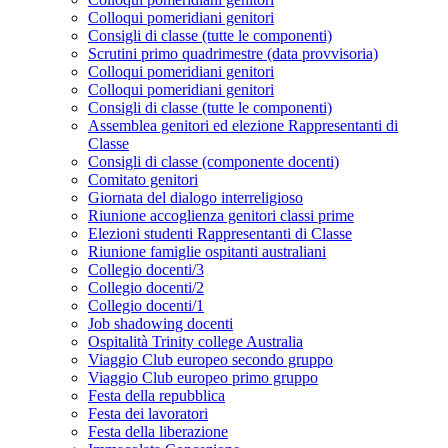
Colloqui pomeridiani genitori
Consigli di classe (tutte le componenti)
Scrutini primo quadrimestre (data provvisoria)
Colloqui pomeridiani genitori
Colloqui pomeridiani genitori
Consigli di classe (tutte le componenti)
Assemblea genitori ed elezione Rappresentanti di
Classe
Consigli di classe (componente docenti)
Comitato genitori
Giornata del dialogo interreligioso
Riunione accoglienza genitori classi prime
Elezioni studenti Rappresentanti di Classe
Riunione famiglie ospitanti australiani
Collegio docenti/3
Collegio docenti/2
Collegio docenti/1
Job shadowing docenti
Ospitalità Trinity college Australia
Viaggio Club europeo secondo gruppo
Viaggio Club europeo primo gruppo
Festa della repubblica
Festa dei lavoratori
Festa della liberazione