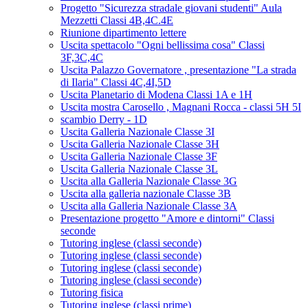
Progetto "Sicurezza stradale giovani studenti" Aula
Mezzetti Classi 4B,4C.4E
Riunione dipartimento lettere
Uscita spettacolo "Ogni bellissima cosa" Classi
3F,3C,4C
Uscita Palazzo Governatore , presentazione "La strada
di Ilaria" Classi 4C,4I,5D
Uscita Planetario di Modena Classi 1A e 1H
Uscita mostra Carosello , Magnani Rocca - classi 5H 5I
scambio Derry - 1D
Uscita Galleria Nazionale Classe 3I
Uscita Galleria Nazionale Classe 3H
Uscita Galleria Nazionale Classe 3F
Uscita Galleria Nazionale Classe 3L
Uscita alla Galleria Nazionale Classe 3G
Uscita alla galleria nazionale Classe 3B
Uscita alla Galleria Nazionale Classe 3A
Presentazione progetto "Amore e dintorni" Classi
seconde
Tutoring inglese (classi seconde)
Tutoring inglese (classi seconde)
Tutoring inglese (classi seconde)
Tutoring inglese (classi seconde)
Tutoring fisica
Tutoring inglese (classi prime)