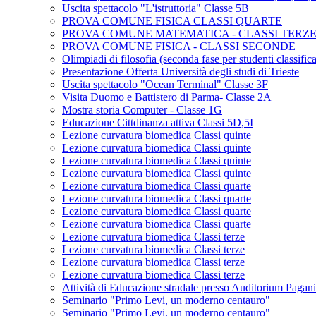
Uscita spettacolo "L'istruttoria" Classe 5B
PROVA COMUNE FISICA CLASSI QUARTE
PROVA COMUNE MATEMATICA - CLASSI TERZ
PROVA COMUNE FISICA - CLASSI SECONDE
Olimpiadi di filosofia (seconda fase per studenti classifica
Presentazione Offerta Università degli studi di Trieste
Uscita spettacolo "Ocean Terminal" Classe 3F
Visita Duomo e Battistero di Parma- Classe 2A
Mostra storia Computer - Classe 1G
Educazione Cittdinanza attiva Classi 5D,5I
Lezione curvatura biomedica Classi quinte
Lezione curvatura biomedica Classi quinte
Lezione curvatura biomedica Classi quinte
Lezione curvatura biomedica Classi quinte
Lezione curvatura biomedica Classi quarte
Lezione curvatura biomedica Classi quarte
Lezione curvatura biomedica Classi quarte
Lezione curvatura biomedica Classi quarte
Lezione curvatura biomedica Classi terze
Lezione curvatura biomedica Classi terze
Lezione curvatura biomedica Classi terze
Lezione curvatura biomedica Classi terze
Attività di Educazione stradale presso Auditorium Pagan
Seminario "Primo Levi, un moderno centauro"
Seminario "Primo Levi, un moderno centauro"