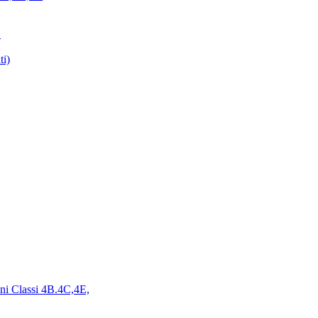
E
ti)
ini Classi 4B.4C,4E,