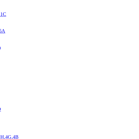
. 1C
 5A
)
D
,1H,4G,4B