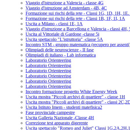
Viaggio d'istruzione a Valencia - classe 4G
Viaggio d'istruzione ad Amsterdam - 4B, 4C
Formazione sui rischi della rete - Classi 1G, 1D, 1H, 1E
Formazione sui rischi della rete - Classi 1B, 1F, 1I, 1A
Uscita a Milano - classi 1E, 1A
Viaggio d'istruzione a Barcellona e Valencia - classi 4H,
Uscita al Vittoriale di Gardone -classe 5i
Uscita spettacolo "L'istruttoria" -classe 5A
Incontro STM - gruppo matematica (recupero per assenti
Olimpiadi delle neuroscienze - II fase
Olimpiadi di italiano - Lab informatica
Laboratorio Orienteering
Laboratorio Orienteering
Laboratorio Orienteering
Laboratorio Orienteering
Laboratorio Orienteering
Laboratorio Orienteering
Incontro formazione progetto White Energy Week
Uscita mostra "Piccoli archivi di quartiere" - classe 1H
Uscita mostra "Piccoli archivi di quartiere" - classi 2C,2
Uscita Istituto Imem - studenti matefisica2
Fase provinciale campestre
Uscita Galleria Nazionale -Classe 4H
Correzione test apparato digerente
Uscita spettacolo "Romeo and Juliet" Classi 1G,2A,2H