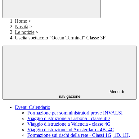
Home
>
Novità
>
Le notizie
>
Uscita spettacolo "Ocean Terminal" Classe 3F
Menu di
navigazione
Eventi Calendario
Formazione per somministratori prove INVALSI
Viaggio d'istruzione a Lisbona - classe 4D
Viaggio d'istruzione a Valencia - classe 4G
Viaggio d'istruzione ad Amsterdam - 4B, 4C
Formazione sui rischi della rete - Classi 1G, 1D, 1H,