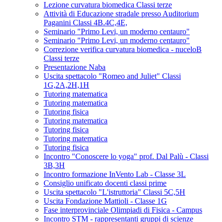
Lezione curvatura biomedica Classi terze
Attività di Educazione stradale presso Auditorium
Paganini Classi 4B.4C,4E,
Seminario "Primo Levi, un moderno centauro"
Seminario "Primo Levi, un moderno centauro"
Correzione verifica curvatura biomedica - nuceloB
Classi terze
Presentazione Naba
Uscita spettacolo "Romeo and Juliet" Classi
1G,2A,2H,1H
Tutoring matematica
Tutoring matematica
Tutoring fisica
Tutoring matematica
Tutoring fisica
Tutoring matematica
Tutoring fisica
Incontro "Conoscere lo yoga" prof. Dal Palù - Classi
3B,3H
Incontro formazione InVento Lab - Classe 3L
Consiglio unificato docenti classi prime
Uscita spettacolo "L'istruttoria" Classi 5C,5H
Uscita Fondazione Mattioli - Classe 1G
Fase interprovinciale Olimpiadi di Fisica - Campus
Incontro STM - rappresentanti gruppi di scienze