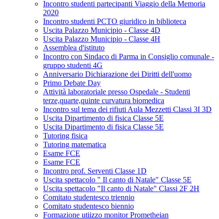
Incontro studenti partecipanti Viaggio della Memoria
2020
Incontro studenti PCTO giuridico in biblioteca
Uscita Palazzo Municipio - Classe 4D
Uscita Palazzo Municipio - Classe 4H
Assemblea d'istituto
Incontro con Sindaco di Parma in Consiglio comunale -
gruppo studenti 4G
Anniversario Dichiarazione dei Diritti dell'uomo
Primo Debate Day
Attività laboratoriale presso Ospedale - Studenti
terze,quarte,quinte curvatura biomedica
Incontro sul tema dei rifiuti Aula Mezzetti Classi 3I 3D
Uscita Dipartimento di fisica Classe 5E
Uscita Dipartimento di fisica Classe 5E
Tutoring fisica
Tutoring matematica
Esame FCE
Esame FCE
Incontro prof. Serventi Classe 1D
Uscita spettacolo " Il canto di Natale" Classe 5E
Uscita spettacolo "Il canto di Natale" Classi 2F 2H
Comitato studentesco triennio
Comitato studentesco biennio
Formazione utiizzo monitor Prometheian