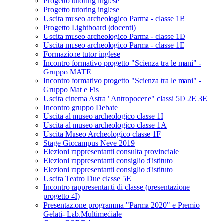
Progetto tutoring inglese
Progetto tutoring inglese
Uscita museo archeologico Parma - classe 1B
Progetto Lightboard (docenti)
Uscita museo archeologico Parma - classe 1D
Uscita museo archeologico Parma - classe 1E
Formazione tutor inglese
Incontro formativo progetto "Scienza tra le mani" -
Gruppo MATE
Incontro formativo progetto "Scienza tra le mani" -
Gruppo Mat e Fis
Uscita cinema Astra "Antropocene" classi 5D 2E 3E
Incontro gruppo Debate
Uscita al museo archeologico classe 1I
Uscita al museo archeologico classe 1A
Uscita Museo Archeologico classe 1F
Stage Giocampus Neve 2019
Elezioni rappresentanti consulta provinciale
Elezioni rappresentanti consiglio d'istituto
Elezioni rappresentanti consiglio d'istituto
Uscita Teatro Due classe 5E
Incontro rappresentanti di classe (presentazione
progetto 4I)
Presentazione programma "Parma 2020" e Premio
Gelati- Lab.Multimediale