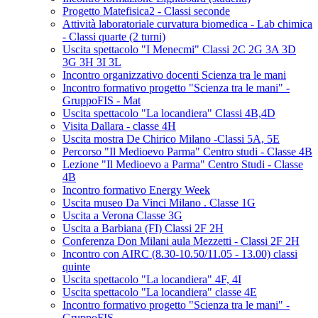
Progetto Matefisica2 - Classi seconde
Attività laboratoriale curvatura biomedica - Lab chimica
- Classi quarte (2 turni)
Uscita spettacolo "I Menecmi" Classi 2C 2G 3A 3D
3G 3H 3I 3L
Incontro organizzativo docenti Scienza tra le mani
Incontro formativo progetto "Scienza tra le mani" -
GruppoFIS - Mat
Uscita spettacolo "La locandiera" Classi 4B,4D
Visita Dallara - classe 4H
Uscita mostra De Chirico Milano -Classi 5A, 5E
Percorso "Il Medioevo Parma" Centro studi - Classe 4B
Lezione "Il Medioevo a Parma" Centro Studi - Classe
4B
Incontro formativo Energy Week
Uscita museo Da Vinci Milano . Classe 1G
Uscita a Verona Classe 3G
Uscita a Barbiana (FI) Classi 2F 2H
Conferenza Don Milani aula Mezzetti - Classi 2F 2H
Incontro con AIRC (8.30-10.50/11.05 - 13.00) classi
quinte
Uscita spettacolo "La locandiera" 4F, 4I
Uscita spettacolo "La locandiera" classe 4E
Incontro formativo progetto "Scienza tra le mani" -
GruppoFIS