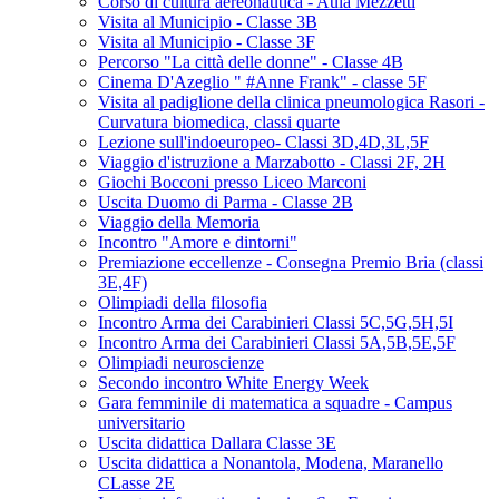
Corso di cultura aereonautica - Aula Mezzetti
Visita al Municipio - Classe 3B
Visita al Municipio - Classe 3F
Percorso "La città delle donne" - Classe 4B
Cinema D'Azeglio " #Anne Frank" - classe 5F
Visita al padiglione della clinica pneumologica Rasori -
Curvatura biomedica, classi quarte
Lezione sull'indoeuropeo- Classi 3D,4D,3L,5F
Viaggio d'istruzione a Marzabotto - Classi 2F, 2H
Giochi Bocconi presso Liceo Marconi
Uscita Duomo di Parma - Classe 2B
Viaggio della Memoria
Incontro "Amore e dintorni"
Premiazione eccellenze - Consegna Premio Bria (classi
3E,4F)
Olimpiadi della filosofia
Incontro Arma dei Carabinieri Classi 5C,5G,5H,5I
Incontro Arma dei Carabinieri Classi 5A,5B,5E,5F
Olimpiadi neuroscienze
Secondo incontro White Energy Week
Gara femminile di matematica a squadre - Campus
universitario
Uscita didattica Dallara Classe 3E
Uscita didattica a Nonantola, Modena, Maranello
CLasse 2E