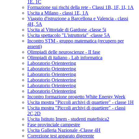
1E. 1C
Formazione sui rischi della rete - Classi 1B, 1F, 1I, 1A
Uscita a Milano - classi 1E, 1A
Viaggio d'istruzione a Barcellona e Valencia - classi
4H, 5A
Uscita al Vittoriale di Gardone -classe 5i
Uscita spettacolo "L'istruttoria" -classe 5A
Incontro STM - gruppo matematica (recupero per
assenti)
Olimpiadi delle neuroscienze - II fase
Olimpiadi di italiano - Lab informatica
Laboratorio Orienteering
Laboratorio Orienteering
Laboratorio Orienteering
Laboratorio Orienteering
Laboratorio Orienteering
Laboratorio Orienteering
Incontro formazione progetto White Energy Week
Uscita mostra "Piccoli archivi di quartiere" - classe 1H
Uscita mostra "Piccoli archivi di quartiere" - classi
2C,2D
Uscita Istituto Imem - studenti matefisica2
Fase provinciale campestre
Uscita Galleria Nazionale -Classe 4H
Correzione test apparato digerente