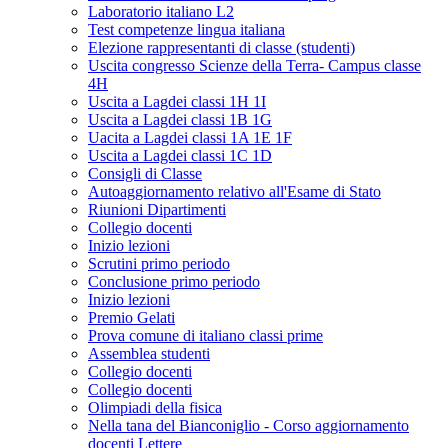
Laboratorio italiano L2
Test competenze lingua italiana
Elezione rappresentanti di classe (studenti)
Uscita congresso Scienze della Terra- Campus classe
4H
Uscita a Lagdei classi 1H 1I
Uscita a Lagdei classi 1B 1G
Uacita a Lagdei classi 1A 1E 1F
Uscita a Lagdei classi 1C 1D
Consigli di Classe
Autoaggiornamento relativo all'Esame di Stato
Riunioni Dipartimenti
Collegio docenti
Inizio lezioni
Scrutini primo periodo
Conclusione primo periodo
Inizio lezioni
Premio Gelati
Prova comune di italiano classi prime
Assemblea studenti
Collegio docenti
Collegio docenti
Olimpiadi della fisica
Nella tana del Bianconiglio - Corso aggiornamento
docenti Lettere