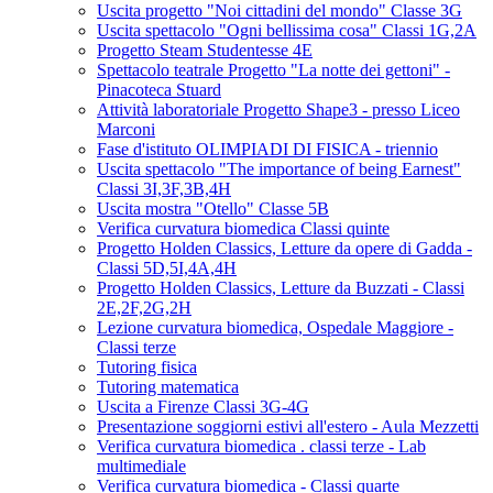
Uscita progetto "Noi cittadini del mondo" Classe 3G
Uscita spettacolo "Ogni bellissima cosa" Classi 1G,2A
Progetto Steam Studentesse 4E
Spettacolo teatrale Progetto "La notte dei gettoni" -
Pinacoteca Stuard
Attività laboratoriale Progetto Shape3 - presso Liceo
Marconi
Fase d'istituto OLIMPIADI DI FISICA - triennio
Uscita spettacolo "The importance of being Earnest"
Classi 3I,3F,3B,4H
Uscita mostra "Otello" Classe 5B
Verifica curvatura biomedica Classi quinte
Progetto Holden Classics, Letture da opere di Gadda -
Classi 5D,5I,4A,4H
Progetto Holden Classics, Letture da Buzzati - Classi
2E,2F,2G,2H
Lezione curvatura biomedica, Ospedale Maggiore -
Classi terze
Tutoring fisica
Tutoring matematica
Uscita a Firenze Classi 3G-4G
Presentazione soggiorni estivi all'estero - Aula Mezzetti
Verifica curvatura biomedica . classi terze - Lab
multimediale
Verifica curvatura biomedica - Classi quarte