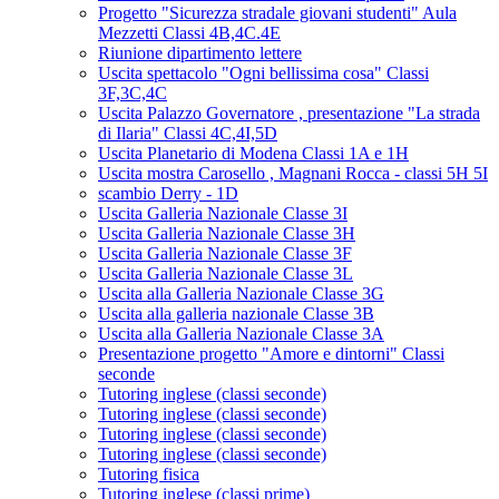
Progetto "Sicurezza stradale giovani studenti" Aula
Mezzetti Classi 4B,4C.4E
Riunione dipartimento lettere
Uscita spettacolo "Ogni bellissima cosa" Classi
3F,3C,4C
Uscita Palazzo Governatore , presentazione "La strada
di Ilaria" Classi 4C,4I,5D
Uscita Planetario di Modena Classi 1A e 1H
Uscita mostra Carosello , Magnani Rocca - classi 5H 5I
scambio Derry - 1D
Uscita Galleria Nazionale Classe 3I
Uscita Galleria Nazionale Classe 3H
Uscita Galleria Nazionale Classe 3F
Uscita Galleria Nazionale Classe 3L
Uscita alla Galleria Nazionale Classe 3G
Uscita alla galleria nazionale Classe 3B
Uscita alla Galleria Nazionale Classe 3A
Presentazione progetto "Amore e dintorni" Classi
seconde
Tutoring inglese (classi seconde)
Tutoring inglese (classi seconde)
Tutoring inglese (classi seconde)
Tutoring inglese (classi seconde)
Tutoring fisica
Tutoring inglese (classi prime)