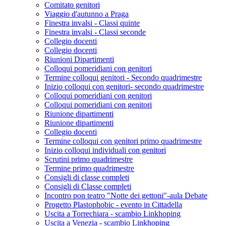
Comitato genitori
Viaggio d'autunno a Praga
Finestra invalsi - Classi quinte
Finestra invalsi - Classi seconde
Collegio docenti
Collegio docenti
Riunioni Dipartimenti
Colloqui pomeridiani con genitori
Termine colloqui genitori - Secondo quadrimestre
Inizio colloqui con genitori- secondo quadrimestre
Colloqui pomeridiani con genitori
Colloqui pomeridiani con genitori
Riunione dipartimenti
Riunione dipartimenti
Collegio docenti
Termine colloqui con genitori primo quadrimestre
Inizio colloqui individuali con genitori
Scrutini primo quadrimestre
Termine primo quadrimestre
Consigli di classe completi
Consigli di Classe completi
Incontro pon teatro "Notte dei gettoni"-aula Debate
Progetto Plastophobic - evento in Cittadella
Uscita a Torrechiara - scambio Linkhoping
Uscita a Venezia - scambio Linkhoping