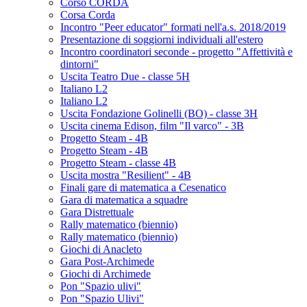
Corso CORDA
Corsa Corda
Incontro "Peer educator" formati nell'a.s. 2018/2019
Presentazione di soggiorni individuali all'estero
Incontro coordinatori seconde - progetto "Affettività e
dintorni"
Uscita Teatro Due - classe 5H
Italiano L2
Italiano L2
Uscita Fondazione Golinelli (BO) - classe 3H
Uscita cinema Edison, film "Il varco" - 3B
Progetto Steam - 4B
Progetto Steam - 4B
Progetto Steam - classe 4B
Uscita mostra "Resilient" - 4B
Finali gare di matematica a Cesenatico
Gara di matematica a squadre
Gara Distrettuale
Rally matematico (biennio)
Rally matematico (biennio)
Giochi di Anacleto
Gara Post-Archimede
Giochi di Archimede
Pon "Spazio ulivi"
Pon "Spazio Ulivi"