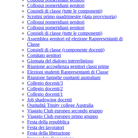
Colloqui pomeridiani genitori
Consigli di classe (tutte le componenti)
Scrutini primo quadrimestre (data provvisoria)
Colloqui pomeridiani genitori
Colloqui pomeridiani genitori
Consigli di classe (tutte le componenti)
Assemblea genitori ed elezione Rappresentanti di
Classe
Consigli di classe (componente docenti)
Comitato genitori
Giornata del dialogo interreligioso
Riunione accoglienza genitori classi prime
Elezioni studenti Rappresentanti di Classe
Riunione famiglie ospitanti australiani
Collegio docenti/3
Collegio docenti/2
Collegio docenti/1
Job shadowing docenti
Ospitalità Trinity college Australia
Viaggio Club europeo secondo gruppo
Viaggio Club europeo primo gruppo
Festa della repubblica
Festa dei lavoratori
Festa della liberazione