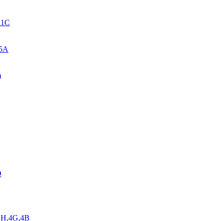
. 1C
 5A
)
D
,1H,4G,4B