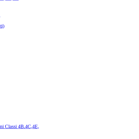
E
ti)
ini Classi 4B.4C,4E,