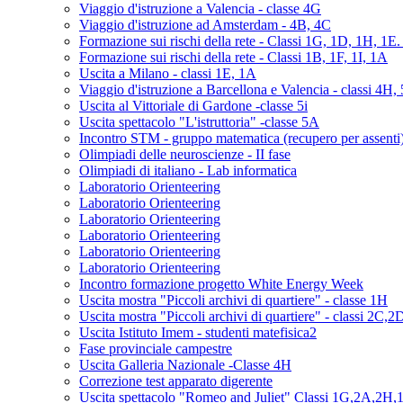
Viaggio d'istruzione a Valencia - classe 4G
Viaggio d'istruzione ad Amsterdam - 4B, 4C
Formazione sui rischi della rete - Classi 1G, 1D, 1H, 1E
Formazione sui rischi della rete - Classi 1B, 1F, 1I, 1A
Uscita a Milano - classi 1E, 1A
Viaggio d'istruzione a Barcellona e Valencia - classi 4H,
Uscita al Vittoriale di Gardone -classe 5i
Uscita spettacolo "L'istruttoria" -classe 5A
Incontro STM - gruppo matematica (recupero per assenti
Olimpiadi delle neuroscienze - II fase
Olimpiadi di italiano - Lab informatica
Laboratorio Orienteering
Laboratorio Orienteering
Laboratorio Orienteering
Laboratorio Orienteering
Laboratorio Orienteering
Laboratorio Orienteering
Incontro formazione progetto White Energy Week
Uscita mostra "Piccoli archivi di quartiere" - classe 1H
Uscita mostra "Piccoli archivi di quartiere" - classi 2C,2
Uscita Istituto Imem - studenti matefisica2
Fase provinciale campestre
Uscita Galleria Nazionale -Classe 4H
Correzione test apparato digerente
Uscita spettacolo "Romeo and Juliet" Classi 1G,2A,2H