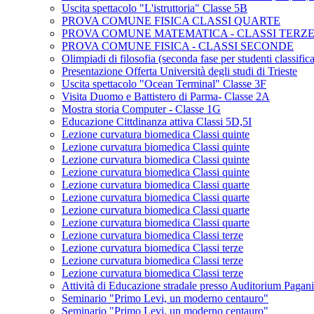
Uscita spettacolo "L'istruttoria" Classe 5B
PROVA COMUNE FISICA CLASSI QUARTE
PROVA COMUNE MATEMATICA - CLASSI TERZ
PROVA COMUNE FISICA - CLASSI SECONDE
Olimpiadi di filosofia (seconda fase per studenti classifica
Presentazione Offerta Università degli studi di Trieste
Uscita spettacolo "Ocean Terminal" Classe 3F
Visita Duomo e Battistero di Parma- Classe 2A
Mostra storia Computer - Classe 1G
Educazione Cittdinanza attiva Classi 5D,5I
Lezione curvatura biomedica Classi quinte
Lezione curvatura biomedica Classi quinte
Lezione curvatura biomedica Classi quinte
Lezione curvatura biomedica Classi quinte
Lezione curvatura biomedica Classi quarte
Lezione curvatura biomedica Classi quarte
Lezione curvatura biomedica Classi quarte
Lezione curvatura biomedica Classi quarte
Lezione curvatura biomedica Classi terze
Lezione curvatura biomedica Classi terze
Lezione curvatura biomedica Classi terze
Lezione curvatura biomedica Classi terze
Attività di Educazione stradale presso Auditorium Pagan
Seminario "Primo Levi, un moderno centauro"
Seminario "Primo Levi, un moderno centauro"