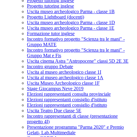
Progetto tutoring inglese
Progetto tutoring inglese
Uscita museo archeologico Parma - classe 1B
Progetto Lightboard (docenti)
Uscita museo archeologico Parma - classe 1D
Uscita museo archeologico Parma - classe 1E
Formazione tutor inglese
Incontro formativo progetto "Scienza tra le mani" -
Gruppo MATE
Incontro formativo progetto "Scienza tra le mani" -
Gruppo Mat e Fis
Uscita cinema Astra "Antropocene" classi 5D 2E 3E
Incontro gruppo Debate
Uscita al museo archeologico classe 1I
Uscita al museo archeologico classe 1A
Uscita Museo Archeologico classe 1F
Stage Giocampus Neve 2019
Elezioni rappresentanti consulta provinciale
Elezioni rappresentanti consiglio d'istituto
Elezioni rappresentanti consiglio d'istituto
Uscita Teatro Due classe 5E
Incontro rappresentanti di classe (presentazione
progetto 4I)
Presentazione programma "Parma 2020" e Premio
Gelati- Lab.Multimediale