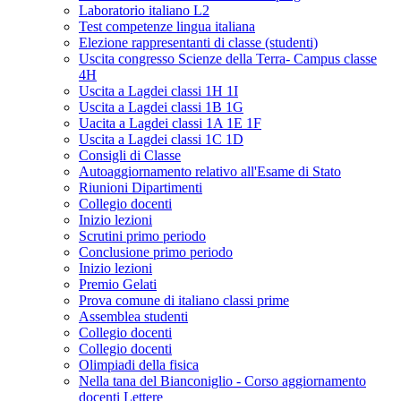
Laboratorio italiano L2
Test competenze lingua italiana
Elezione rappresentanti di classe (studenti)
Uscita congresso Scienze della Terra- Campus classe
4H
Uscita a Lagdei classi 1H 1I
Uscita a Lagdei classi 1B 1G
Uacita a Lagdei classi 1A 1E 1F
Uscita a Lagdei classi 1C 1D
Consigli di Classe
Autoaggiornamento relativo all'Esame di Stato
Riunioni Dipartimenti
Collegio docenti
Inizio lezioni
Scrutini primo periodo
Conclusione primo periodo
Inizio lezioni
Premio Gelati
Prova comune di italiano classi prime
Assemblea studenti
Collegio docenti
Collegio docenti
Olimpiadi della fisica
Nella tana del Bianconiglio - Corso aggiornamento
docenti Lettere