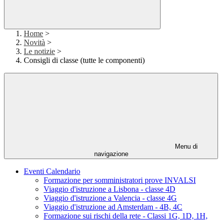
Home
>
Novità
>
Le notizie
>
Consigli di classe (tutte le componenti)
Menu di
navigazione
Eventi Calendario
Formazione per somministratori prove INVALSI
Viaggio d'istruzione a Lisbona - classe 4D
Viaggio d'istruzione a Valencia - classe 4G
Viaggio d'istruzione ad Amsterdam - 4B, 4C
Formazione sui rischi della rete - Classi 1G, 1D, 1H,