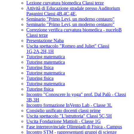
Lezione curvatura biomedica Classi terze
Attività di Educazione stradale presso Auditorium
Paganini Classi 4B.4C,4E,
Seminario "Primo Levi, un moderno centauro"
Seminario "Primo Levi, un moderno centauro"
Correzione verifica curvatura biomedica - nuceloB
Classi terze
Presentazione Naba
Uscita spettacolo "Romeo and Juliet" Classi
1G,2A,2H,1H
Tutoring matematica
Tutoring matematica
Tutoring fisica
Tutoring matematica
Tutoring fisica
Tutoring matematica
Tutoring fisica
Incontro "Conoscere lo yoga" prof. Dal Palù - Classi
3B,3H
Incontro formazione InVento Lab - Classe 3L
Consiglio unificato docenti classi prime
Uscita spettacolo "L'istruttoria" Classi 5C,5H
Uscita Fondazione Mattioli - Classe 1G
Fase interprovinciale Olimpiadi di Fisica - Campus
Incontro STM - rappresentanti gruppi di scienze