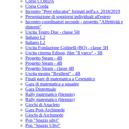
Corso CORDA
Corsa Corda
Incontro "Peer educator" formati nell'a.s. 2018/2019
Presentazione di soggiorni individuali all'estero
Incontro coordinatori seconde - progetto "Affettività e
dintorni"
Uscita Teatro Due - classe 5H
Italiano L2
Italiano L2
Uscita Fondazione Golinelli (BO) - classe 3H
Uscita cinema Edison, film "Il varco" - 3B
Progetto Steam - 4B
Progetto Steam - 4B
Progetto Steam - classe 4B
Uscita mostra "Resilient" - 4B
Finali gare di matematica a Cesenatico
Gara di matematica a squadre
Gara Distrettuale
Rally matematico (biennio)
Rally matematico (biennio)
Giochi di Anacleto
Gara Post-Archimede
Giochi di Archimede
Pon "Spazio ulivi"
Pon "Spazio Ulivi"