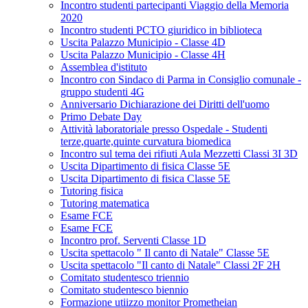
Incontro studenti partecipanti Viaggio della Memoria
2020
Incontro studenti PCTO giuridico in biblioteca
Uscita Palazzo Municipio - Classe 4D
Uscita Palazzo Municipio - Classe 4H
Assemblea d'istituto
Incontro con Sindaco di Parma in Consiglio comunale -
gruppo studenti 4G
Anniversario Dichiarazione dei Diritti dell'uomo
Primo Debate Day
Attività laboratoriale presso Ospedale - Studenti
terze,quarte,quinte curvatura biomedica
Incontro sul tema dei rifiuti Aula Mezzetti Classi 3I 3D
Uscita Dipartimento di fisica Classe 5E
Uscita Dipartimento di fisica Classe 5E
Tutoring fisica
Tutoring matematica
Esame FCE
Esame FCE
Incontro prof. Serventi Classe 1D
Uscita spettacolo " Il canto di Natale" Classe 5E
Uscita spettacolo "Il canto di Natale" Classi 2F 2H
Comitato studentesco triennio
Comitato studentesco biennio
Formazione utiizzo monitor Prometheian