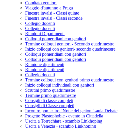
Comitato genitori
Viaggio d'autunno a Praga
Finestra invalsi - Classi quinte
Finestra invalsi - Classi seconde
Collegio docenti
Collegio docenti
Riunioni Dipartimenti
Colloqui pomeridiani con genitori
Termine colloqui genitori - Secondo quadrimestre
Inizio colloqui con genitori- secondo quadrimestre
Colloqui pomeridiani con genitori
Colloqui pomeridiani con genitori
Riunione dipartimenti
Riunione dipartimenti
Collegio docenti
Termine colloqui con genitori primo quadrimestre
Inizio colloqui individuali con genitori
Scrutini primo quadrimestre
Termine primo quadrimestre
Consigli di classe completi
Consigli di Classe completi
Incontro pon teatro "Notte dei gettoni"-aula Debate
Progetto Plastophobic - evento in Cittadella
Uscita a Torrechiara - scambio Linkhoping
Uscita a Venezia - scambio Linkhoping