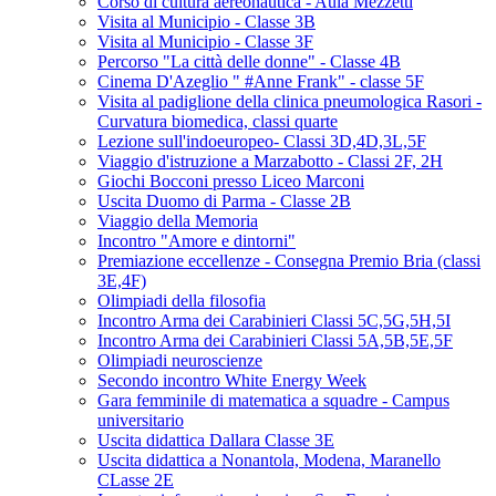
Corso di cultura aereonautica - Aula Mezzetti
Visita al Municipio - Classe 3B
Visita al Municipio - Classe 3F
Percorso "La città delle donne" - Classe 4B
Cinema D'Azeglio " #Anne Frank" - classe 5F
Visita al padiglione della clinica pneumologica Rasori -
Curvatura biomedica, classi quarte
Lezione sull'indoeuropeo- Classi 3D,4D,3L,5F
Viaggio d'istruzione a Marzabotto - Classi 2F, 2H
Giochi Bocconi presso Liceo Marconi
Uscita Duomo di Parma - Classe 2B
Viaggio della Memoria
Incontro "Amore e dintorni"
Premiazione eccellenze - Consegna Premio Bria (classi
3E,4F)
Olimpiadi della filosofia
Incontro Arma dei Carabinieri Classi 5C,5G,5H,5I
Incontro Arma dei Carabinieri Classi 5A,5B,5E,5F
Olimpiadi neuroscienze
Secondo incontro White Energy Week
Gara femminile di matematica a squadre - Campus
universitario
Uscita didattica Dallara Classe 3E
Uscita didattica a Nonantola, Modena, Maranello
CLasse 2E