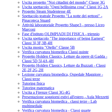
Uscita progetto "Noi cittadini del mondo" Classe 3G
Uscita spettacolo "Ogni bellissima cosa" Classi 1G,2A
Progetto Steam Studentesse 4E
Spettacolo teatrale Progetto "La notte dei gettoni" -
Pinacoteca Stuard
Attività laboratoriale Progetto Shape3 - presso Liceo
Marconi
Fase d'istituto OLIMPIADI DI FISICA - triennio
Uscita spettacolo "The importance of being Earnest"
Classi 3I,3F,3B,4H
Uscita mostra "Otello" Classe 5B
Verifica curvatura biomedica Classi quinte
Progetto Holden Classics, Letture da opere di Gadda -
Classi 5D,5I,4A,4H
Progetto Holden Classics, Letture da Buzzati - Classi
2E,2F,2G,2H
Lezione curvatura biomedica, Ospedale Maggiore -
Classi terze
Tutoring fisica
Tutoring matematica
Uscita a Firenze Classi 3G-4G
Presentazione soggiorni estivi all'estero - Aula Mezzetti
Verifica curvatura biomedica . classi terze - Lab
multimediale
Verifica curvatura biomedica - Classi quarte