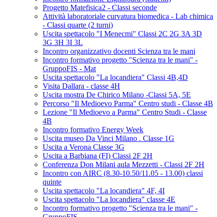
Progetto Matefisica2 - Classi seconde
Attività laboratoriale curvatura biomedica - Lab chimica
- Classi quarte (2 turni)
Uscita spettacolo "I Menecmi" Classi 2C 2G 3A 3D
3G 3H 3I 3L
Incontro organizzativo docenti Scienza tra le mani
Incontro formativo progetto "Scienza tra le mani" -
GruppoFIS - Mat
Uscita spettacolo "La locandiera" Classi 4B,4D
Visita Dallara - classe 4H
Uscita mostra De Chirico Milano -Classi 5A, 5E
Percorso "Il Medioevo Parma" Centro studi - Classe 4B
Lezione "Il Medioevo a Parma" Centro Studi - Classe
4B
Incontro formativo Energy Week
Uscita museo Da Vinci Milano . Classe 1G
Uscita a Verona Classe 3G
Uscita a Barbiana (FI) Classi 2F 2H
Conferenza Don Milani aula Mezzetti - Classi 2F 2H
Incontro con AIRC (8.30-10.50/11.05 - 13.00) classi
quinte
Uscita spettacolo "La locandiera" 4F, 4I
Uscita spettacolo "La locandiera" classe 4E
Incontro formativo progetto "Scienza tra le mani" -
GruppoFIS