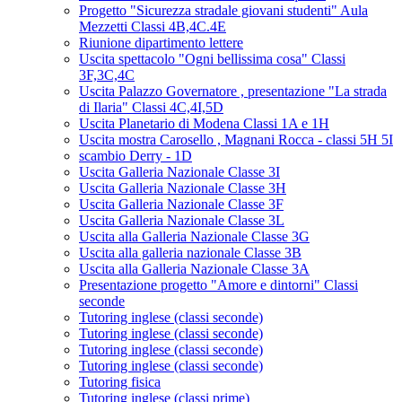
Progetto "Sicurezza stradale giovani studenti" Aula
Mezzetti Classi 4B,4C.4E
Riunione dipartimento lettere
Uscita spettacolo "Ogni bellissima cosa" Classi
3F,3C,4C
Uscita Palazzo Governatore , presentazione "La strada
di Ilaria" Classi 4C,4I,5D
Uscita Planetario di Modena Classi 1A e 1H
Uscita mostra Carosello , Magnani Rocca - classi 5H 5I
scambio Derry - 1D
Uscita Galleria Nazionale Classe 3I
Uscita Galleria Nazionale Classe 3H
Uscita Galleria Nazionale Classe 3F
Uscita Galleria Nazionale Classe 3L
Uscita alla Galleria Nazionale Classe 3G
Uscita alla galleria nazionale Classe 3B
Uscita alla Galleria Nazionale Classe 3A
Presentazione progetto "Amore e dintorni" Classi
seconde
Tutoring inglese (classi seconde)
Tutoring inglese (classi seconde)
Tutoring inglese (classi seconde)
Tutoring inglese (classi seconde)
Tutoring fisica
Tutoring inglese (classi prime)