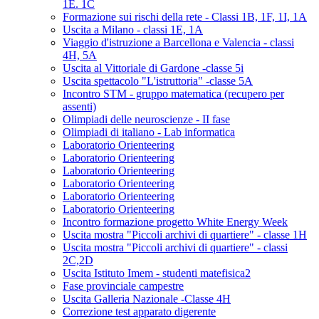
1E. 1C
Formazione sui rischi della rete - Classi 1B, 1F, 1I, 1A
Uscita a Milano - classi 1E, 1A
Viaggio d'istruzione a Barcellona e Valencia - classi
4H, 5A
Uscita al Vittoriale di Gardone -classe 5i
Uscita spettacolo "L'istruttoria" -classe 5A
Incontro STM - gruppo matematica (recupero per
assenti)
Olimpiadi delle neuroscienze - II fase
Olimpiadi di italiano - Lab informatica
Laboratorio Orienteering
Laboratorio Orienteering
Laboratorio Orienteering
Laboratorio Orienteering
Laboratorio Orienteering
Laboratorio Orienteering
Incontro formazione progetto White Energy Week
Uscita mostra "Piccoli archivi di quartiere" - classe 1H
Uscita mostra "Piccoli archivi di quartiere" - classi
2C,2D
Uscita Istituto Imem - studenti matefisica2
Fase provinciale campestre
Uscita Galleria Nazionale -Classe 4H
Correzione test apparato digerente