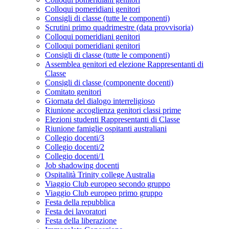
Colloqui pomeridiani genitori
Consigli di classe (tutte le componenti)
Scrutini primo quadrimestre (data provvisoria)
Colloqui pomeridiani genitori
Colloqui pomeridiani genitori
Consigli di classe (tutte le componenti)
Assemblea genitori ed elezione Rappresentanti di
Classe
Consigli di classe (componente docenti)
Comitato genitori
Giornata del dialogo interreligioso
Riunione accoglienza genitori classi prime
Elezioni studenti Rappresentanti di Classe
Riunione famiglie ospitanti australiani
Collegio docenti/3
Collegio docenti/2
Collegio docenti/1
Job shadowing docenti
Ospitalità Trinity college Australia
Viaggio Club europeo secondo gruppo
Viaggio Club europeo primo gruppo
Festa della repubblica
Festa dei lavoratori
Festa della liberazione