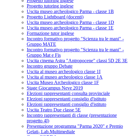
Progetto tutoring inglese
Progetto tutoring inglese
Uscita museo archeologico Parma - classe 1B
Progetto Lightboard (docenti)
Uscita museo archeologico Parma - classe 1D
Uscita museo archeologico Parma - classe 1E
Formazione tutor inglese
Incontro formativo progetto "Scienza tra le mani" -
Gruppo MATE
Incontro formativo progetto "Scienza tra le mani" -
Gruppo Mat e Fis
Uscita cinema Astra "Antropocene" classi 5D 2E 3E
Incontro gruppo Debate
Uscita al museo archeologico classe 1I
Uscita al museo archeologico classe 1A
Uscita Museo Archeologico classe 1F
Stage Giocampus Neve 2019
Elezioni rappresentanti consulta provinciale
Elezioni rappresentanti consiglio d'istituto
Elezioni rappresentanti consiglio d'istituto
Uscita Teatro Due classe 5E
Incontro rappresentanti di classe (presentazione
progetto 4I)
Presentazione programma "Parma 2020" e Premio
Gelati- Lab.Multimediale