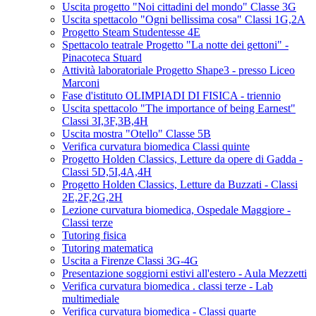
Uscita progetto "Noi cittadini del mondo" Classe 3G
Uscita spettacolo "Ogni bellissima cosa" Classi 1G,2A
Progetto Steam Studentesse 4E
Spettacolo teatrale Progetto "La notte dei gettoni" -
Pinacoteca Stuard
Attività laboratoriale Progetto Shape3 - presso Liceo
Marconi
Fase d'istituto OLIMPIADI DI FISICA - triennio
Uscita spettacolo "The importance of being Earnest"
Classi 3I,3F,3B,4H
Uscita mostra "Otello" Classe 5B
Verifica curvatura biomedica Classi quinte
Progetto Holden Classics, Letture da opere di Gadda -
Classi 5D,5I,4A,4H
Progetto Holden Classics, Letture da Buzzati - Classi
2E,2F,2G,2H
Lezione curvatura biomedica, Ospedale Maggiore -
Classi terze
Tutoring fisica
Tutoring matematica
Uscita a Firenze Classi 3G-4G
Presentazione soggiorni estivi all'estero - Aula Mezzetti
Verifica curvatura biomedica . classi terze - Lab
multimediale
Verifica curvatura biomedica - Classi quarte