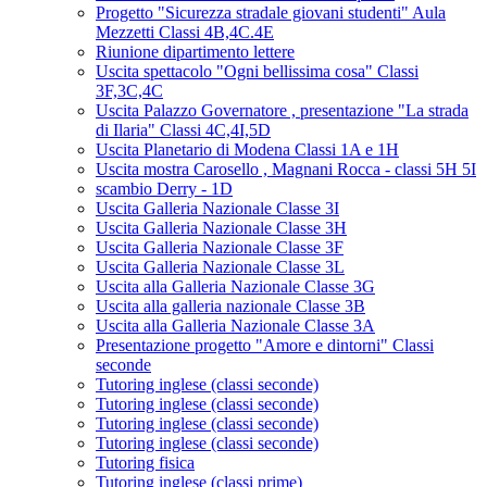
Progetto "Sicurezza stradale giovani studenti" Aula
Mezzetti Classi 4B,4C.4E
Riunione dipartimento lettere
Uscita spettacolo "Ogni bellissima cosa" Classi
3F,3C,4C
Uscita Palazzo Governatore , presentazione "La strada
di Ilaria" Classi 4C,4I,5D
Uscita Planetario di Modena Classi 1A e 1H
Uscita mostra Carosello , Magnani Rocca - classi 5H 5I
scambio Derry - 1D
Uscita Galleria Nazionale Classe 3I
Uscita Galleria Nazionale Classe 3H
Uscita Galleria Nazionale Classe 3F
Uscita Galleria Nazionale Classe 3L
Uscita alla Galleria Nazionale Classe 3G
Uscita alla galleria nazionale Classe 3B
Uscita alla Galleria Nazionale Classe 3A
Presentazione progetto "Amore e dintorni" Classi
seconde
Tutoring inglese (classi seconde)
Tutoring inglese (classi seconde)
Tutoring inglese (classi seconde)
Tutoring inglese (classi seconde)
Tutoring fisica
Tutoring inglese (classi prime)