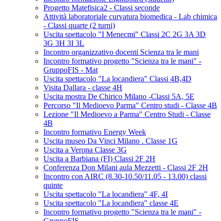
Progetto Matefisica2 - Classi seconde
Attività laboratoriale curvatura biomedica - Lab chimica
- Classi quarte (2 turni)
Uscita spettacolo "I Menecmi" Classi 2C 2G 3A 3D
3G 3H 3I 3L
Incontro organizzativo docenti Scienza tra le mani
Incontro formativo progetto "Scienza tra le mani" -
GruppoFIS - Mat
Uscita spettacolo "La locandiera" Classi 4B,4D
Visita Dallara - classe 4H
Uscita mostra De Chirico Milano -Classi 5A, 5E
Percorso "Il Medioevo Parma" Centro studi - Classe 4B
Lezione "Il Medioevo a Parma" Centro Studi - Classe
4B
Incontro formativo Energy Week
Uscita museo Da Vinci Milano . Classe 1G
Uscita a Verona Classe 3G
Uscita a Barbiana (FI) Classi 2F 2H
Conferenza Don Milani aula Mezzetti - Classi 2F 2H
Incontro con AIRC (8.30-10.50/11.05 - 13.00) classi
quinte
Uscita spettacolo "La locandiera" 4F, 4I
Uscita spettacolo "La locandiera" classe 4E
Incontro formativo progetto "Scienza tra le mani" -
GruppoFIS