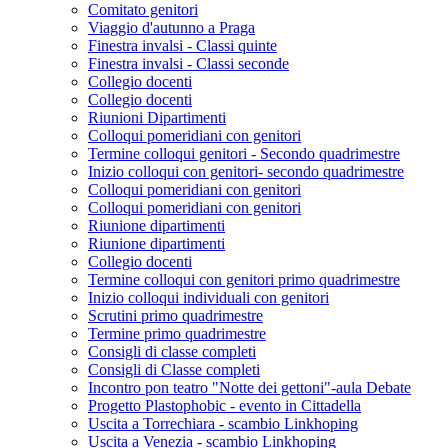
Comitato genitori
Viaggio d'autunno a Praga
Finestra invalsi - Classi quinte
Finestra invalsi - Classi seconde
Collegio docenti
Collegio docenti
Riunioni Dipartimenti
Colloqui pomeridiani con genitori
Termine colloqui genitori - Secondo quadrimestre
Inizio colloqui con genitori- secondo quadrimestre
Colloqui pomeridiani con genitori
Colloqui pomeridiani con genitori
Riunione dipartimenti
Riunione dipartimenti
Collegio docenti
Termine colloqui con genitori primo quadrimestre
Inizio colloqui individuali con genitori
Scrutini primo quadrimestre
Termine primo quadrimestre
Consigli di classe completi
Consigli di Classe completi
Incontro pon teatro "Notte dei gettoni"-aula Debate
Progetto Plastophobic - evento in Cittadella
Uscita a Torrechiara - scambio Linkhoping
Uscita a Venezia - scambio Linkhoping