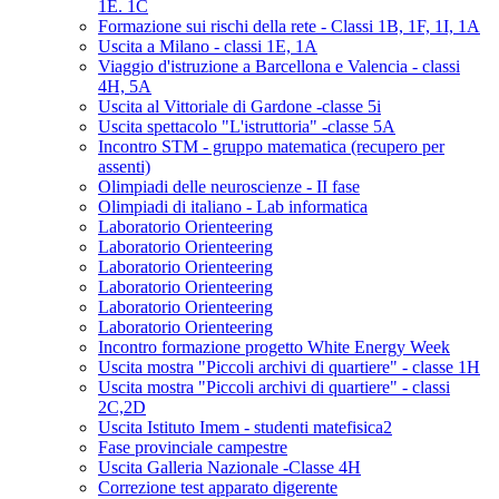
1E. 1C
Formazione sui rischi della rete - Classi 1B, 1F, 1I, 1A
Uscita a Milano - classi 1E, 1A
Viaggio d'istruzione a Barcellona e Valencia - classi
4H, 5A
Uscita al Vittoriale di Gardone -classe 5i
Uscita spettacolo "L'istruttoria" -classe 5A
Incontro STM - gruppo matematica (recupero per
assenti)
Olimpiadi delle neuroscienze - II fase
Olimpiadi di italiano - Lab informatica
Laboratorio Orienteering
Laboratorio Orienteering
Laboratorio Orienteering
Laboratorio Orienteering
Laboratorio Orienteering
Laboratorio Orienteering
Incontro formazione progetto White Energy Week
Uscita mostra "Piccoli archivi di quartiere" - classe 1H
Uscita mostra "Piccoli archivi di quartiere" - classi
2C,2D
Uscita Istituto Imem - studenti matefisica2
Fase provinciale campestre
Uscita Galleria Nazionale -Classe 4H
Correzione test apparato digerente