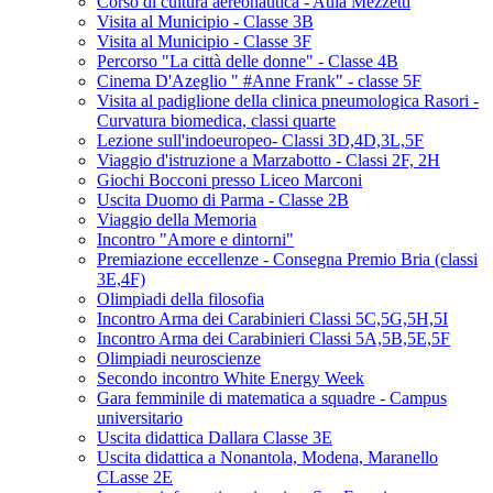
Corso di cultura aereonautica - Aula Mezzetti
Visita al Municipio - Classe 3B
Visita al Municipio - Classe 3F
Percorso "La città delle donne" - Classe 4B
Cinema D'Azeglio " #Anne Frank" - classe 5F
Visita al padiglione della clinica pneumologica Rasori -
Curvatura biomedica, classi quarte
Lezione sull'indoeuropeo- Classi 3D,4D,3L,5F
Viaggio d'istruzione a Marzabotto - Classi 2F, 2H
Giochi Bocconi presso Liceo Marconi
Uscita Duomo di Parma - Classe 2B
Viaggio della Memoria
Incontro "Amore e dintorni"
Premiazione eccellenze - Consegna Premio Bria (classi
3E,4F)
Olimpiadi della filosofia
Incontro Arma dei Carabinieri Classi 5C,5G,5H,5I
Incontro Arma dei Carabinieri Classi 5A,5B,5E,5F
Olimpiadi neuroscienze
Secondo incontro White Energy Week
Gara femminile di matematica a squadre - Campus
universitario
Uscita didattica Dallara Classe 3E
Uscita didattica a Nonantola, Modena, Maranello
CLasse 2E