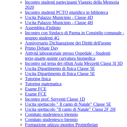
Incontro studenti partecipanti Viaggio della Memoria
2020
Incontro studenti PCTO giuridico in biblioteca
Uscita Palazzo Municipio - Classe 4D
Uscita Palazzo Municipio - Classe 4H
Assemblea d'istituto
Incontro con Sindaco di Parma in Consiglio comunale -
gruppo studenti 4G
Anniversario Dichiarazione dei Diritti dell'uomo
Primo Debate Day
Attività laboratoriale presso Ospedale - Studenti
terze,quarte,quinte curvatura biomedica
Incontro sul tema dei rifiuti Aula Mezzetti Classi 3I 3D
Uscita Dipartimento di fisica Classe 5E
Uscita Dipartimento di fisica Classe 5E
Tutoring fisica
Tutoring matematica
Esame FCE
Esame FCE
Incontro prof. Serventi Classe 1D
Uscita spettacolo " Il canto di Natale" Classe 5E
Uscita spettacolo "Il canto di Natale" Classi 2F 2H
Comitato studentesco triennio
Comitato studentesco biennio
Formazione utiizzo monitor Prometheian