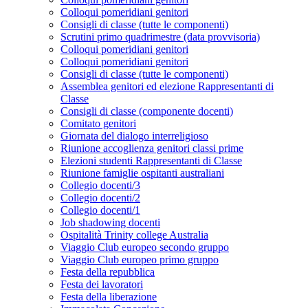
Colloqui pomeridiani genitori
Consigli di classe (tutte le componenti)
Scrutini primo quadrimestre (data provvisoria)
Colloqui pomeridiani genitori
Colloqui pomeridiani genitori
Consigli di classe (tutte le componenti)
Assemblea genitori ed elezione Rappresentanti di
Classe
Consigli di classe (componente docenti)
Comitato genitori
Giornata del dialogo interreligioso
Riunione accoglienza genitori classi prime
Elezioni studenti Rappresentanti di Classe
Riunione famiglie ospitanti australiani
Collegio docenti/3
Collegio docenti/2
Collegio docenti/1
Job shadowing docenti
Ospitalità Trinity college Australia
Viaggio Club europeo secondo gruppo
Viaggio Club europeo primo gruppo
Festa della repubblica
Festa dei lavoratori
Festa della liberazione