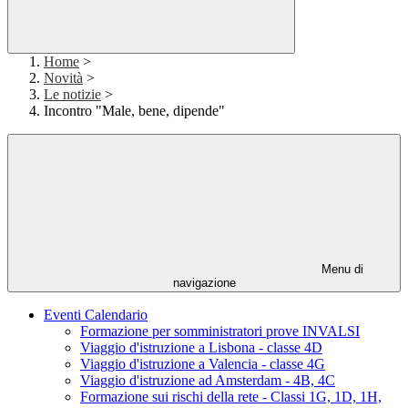
Home
>
Novità
>
Le notizie
>
Incontro "Male, bene, dipende"
Menu di
navigazione
Eventi Calendario
Formazione per somministratori prove INVALSI
Viaggio d'istruzione a Lisbona - classe 4D
Viaggio d'istruzione a Valencia - classe 4G
Viaggio d'istruzione ad Amsterdam - 4B, 4C
Formazione sui rischi della rete - Classi 1G, 1D, 1H,