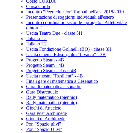
Corso CORDA
Corsa Corda
Incontro "Peer educator" formati nell'a.s. 2018/2019
Presentazione di soggiorni individuali all'estero
Incontro coordinatori seconde - progetto "Affettività e
dintorni"
Uscita Teatro Due - classe 5H
Italiano L2
Italiano L2
Uscita Fondazione Golinelli (BO) - classe 3H
Uscita cinema Edison, film "Il varco" - 3B
Progetto Steam - 4B
Progetto Steam - 4B
Progetto Steam - classe 4B
Uscita mostra "Resilient" - 4B
Finali gare di matematica a Cesenatico
Gara di matematica a squadre
Gara Distrettuale
Rally matematico (biennio)
Rally matematico (biennio)
Giochi di Anacleto
Gara Post-Archimede
Giochi di Archimede
Pon "Spazio ulivi"
Pon "Spazio Ulivi"