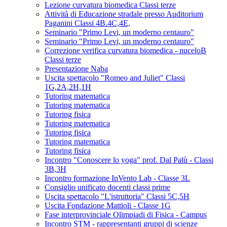
Lezione curvatura biomedica Classi terze
Attività di Educazione stradale presso Auditorium
Paganini Classi 4B.4C,4E,
Seminario "Primo Levi, un moderno centauro"
Seminario "Primo Levi, un moderno centauro"
Correzione verifica curvatura biomedica - nuceloB
Classi terze
Presentazione Naba
Uscita spettacolo "Romeo and Juliet" Classi
1G,2A,2H,1H
Tutoring matematica
Tutoring matematica
Tutoring fisica
Tutoring matematica
Tutoring fisica
Tutoring matematica
Tutoring fisica
Incontro "Conoscere lo yoga" prof. Dal Palù - Classi
3B,3H
Incontro formazione InVento Lab - Classe 3L
Consiglio unificato docenti classi prime
Uscita spettacolo "L'istruttoria" Classi 5C,5H
Uscita Fondazione Mattioli - Classe 1G
Fase interprovinciale Olimpiadi di Fisica - Campus
Incontro STM - rappresentanti gruppi di scienze