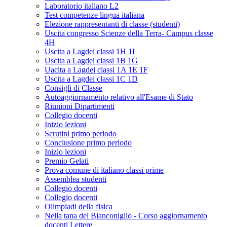
Laboratorio italiano L2
Test competenze lingua italiana
Elezione rappresentanti di classe (studenti)
Uscita congresso Scienze della Terra- Campus classe
4H
Uscita a Lagdei classi 1H 1I
Uscita a Lagdei classi 1B 1G
Uacita a Lagdei classi 1A 1E 1F
Uscita a Lagdei classi 1C 1D
Consigli di Classe
Autoaggiornamento relativo all'Esame di Stato
Riunioni Dipartimenti
Collegio docenti
Inizio lezioni
Scrutini primo periodo
Conclusione primo periodo
Inizio lezioni
Premio Gelati
Prova comune di italiano classi prime
Assemblea studenti
Collegio docenti
Collegio docenti
Olimpiadi della fisica
Nella tana del Bianconiglio - Corso aggiornamento
docenti Lettere