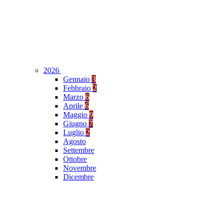
2026
Gennaio
3
Febbraio
2
Marzo
6
Aprile
6
Maggio
9
Giugno
7
Luglio
2
Agosto
Settembre
Ottobre
Novembre
Dicembre