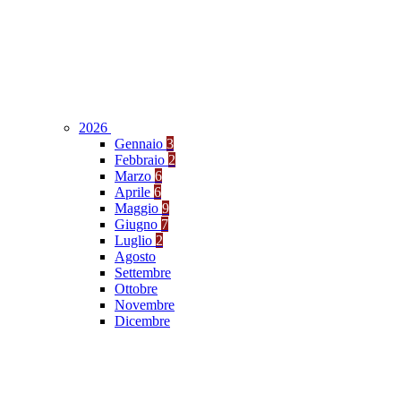
2026
Gennaio
3
Febbraio
2
Marzo
6
Aprile
6
Maggio
9
Giugno
7
Luglio
2
Agosto
Settembre
Ottobre
Novembre
Dicembre