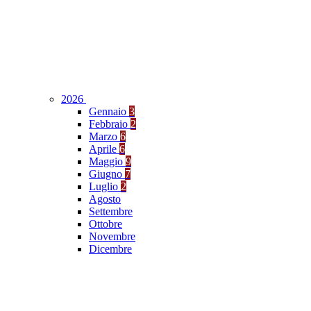
2026
Gennaio
3
Febbraio
2
Marzo
6
Aprile
6
Maggio
9
Giugno
7
Luglio
2
Agosto
Settembre
Ottobre
Novembre
Dicembre