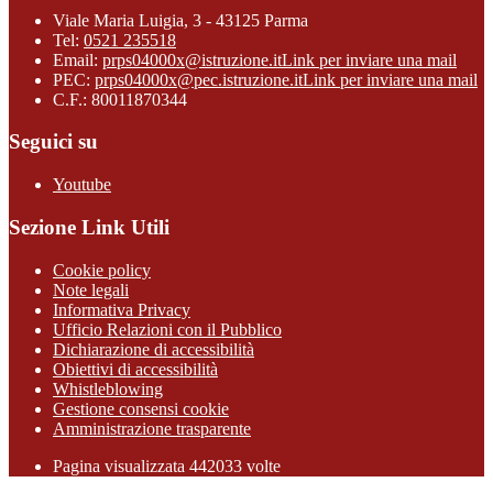
Viale Maria Luigia, 3 - 43125 Parma
Tel:
0521 235518
Email:
prps04000x@istruzione.it
Link per inviare una mail
PEC:
prps04000x@pec.istruzione.it
Link per inviare una mail
C.F.: 80011870344
Seguici su
Youtube
Sezione Link Utili
Cookie policy
Note legali
Informativa Privacy
Ufficio Relazioni con il Pubblico
Dichiarazione di accessibilità
Obiettivi di accessibilità
Whistleblowing
Gestione consensi cookie
Amministrazione trasparente
Pagina visualizzata
442033
volte