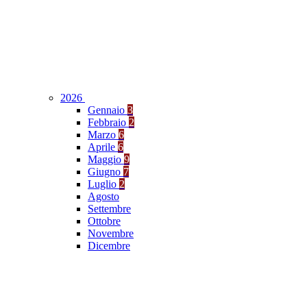
2026
Gennaio
3
Febbraio
2
Marzo
6
Aprile
6
Maggio
9
Giugno
7
Luglio
2
Agosto
Settembre
Ottobre
Novembre
Dicembre