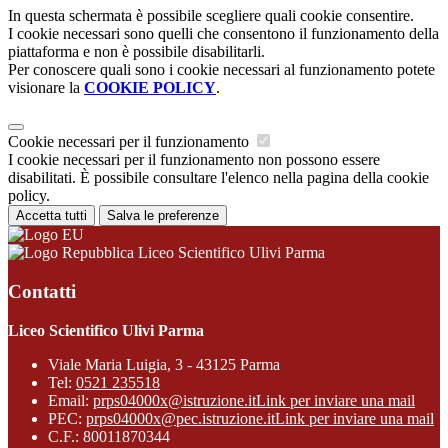
In questa schermata è possibile scegliere quali cookie consentire.
I cookie necessari sono quelli che consentono il funzionamento della
piattaforma e non è possibile disabilitarli.
Per conoscere quali sono i cookie necessari al funzionamento potete
visionare la
COOKIE POLICY
.
Cookie necessari per il funzionamento
I cookie necessari per il funzionamento non possono essere
disabilitati. È possibile consultare l'elenco nella pagina della cookie
policy.
Accetta tutti
Salva le preferenze
Liceo Scientifico Ulivi Parma
Contatti
Liceo Scientifico Ulivi Parma
Viale Maria Luigia, 3 - 43125 Parma
Tel:
0521 235518
Email:
prps04000x@istruzione.it
Link per inviare una mail
PEC:
prps04000x@pec.istruzione.it
Link per inviare una mail
C.F.: 80011870344