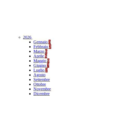
2026
Gennaio
3
Febbraio
2
Marzo
6
Aprile
6
Maggio
9
Giugno
7
Luglio
2
Agosto
Settembre
Ottobre
Novembre
Dicembre