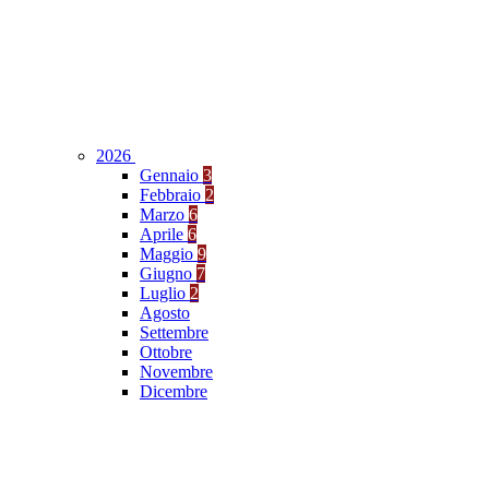
2026
Gennaio
3
Febbraio
2
Marzo
6
Aprile
6
Maggio
9
Giugno
7
Luglio
2
Agosto
Settembre
Ottobre
Novembre
Dicembre