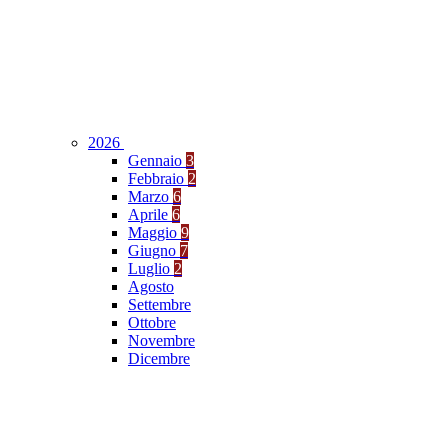
2026
Gennaio
3
Febbraio
2
Marzo
6
Aprile
6
Maggio
9
Giugno
7
Luglio
2
Agosto
Settembre
Ottobre
Novembre
Dicembre