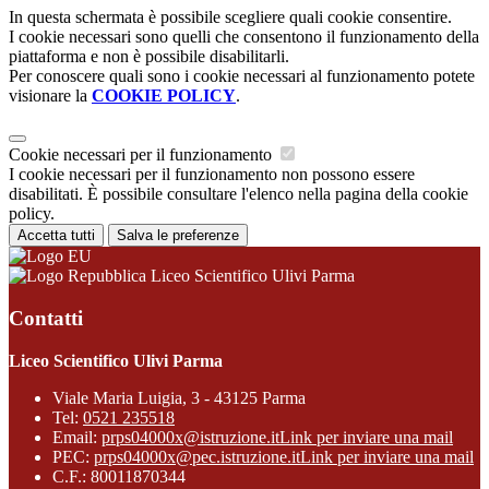
In questa schermata è possibile scegliere quali cookie consentire.
I cookie necessari sono quelli che consentono il funzionamento della
piattaforma e non è possibile disabilitarli.
Per conoscere quali sono i cookie necessari al funzionamento potete
visionare la
COOKIE POLICY
.
Cookie necessari per il funzionamento
I cookie necessari per il funzionamento non possono essere
disabilitati. È possibile consultare l'elenco nella pagina della cookie
policy.
Accetta tutti
Salva le preferenze
Liceo Scientifico Ulivi Parma
Contatti
Liceo Scientifico Ulivi Parma
Viale Maria Luigia, 3 - 43125 Parma
Tel:
0521 235518
Email:
prps04000x@istruzione.it
Link per inviare una mail
PEC:
prps04000x@pec.istruzione.it
Link per inviare una mail
C.F.: 80011870344