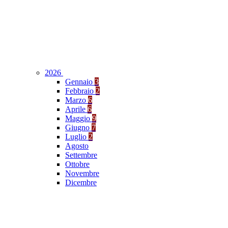
2026
Gennaio
3
Febbraio
2
Marzo
6
Aprile
6
Maggio
9
Giugno
7
Luglio
2
Agosto
Settembre
Ottobre
Novembre
Dicembre