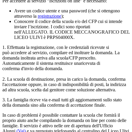
Per accedere al servizio “Iscrizioni on line” è necessario:
Avere un codice utente e una password (che si ottengono
attraverso la
registrazione
);
Conoscere il codice della scuola e/o del CFP cui si intende
inviare l’iscrizione. I codici sono riportati
nell'ALLEGATO. IL CODICE MECCANOGRAFICO DEL
LICEO ULIVI è PRPS04000X.
1. Effettuata la registrazione, con le credenziali ricevute si
può accedere al servizio, compilare ed inoltrare la domanda. La
domanda inoltrata arriva alla scuola/CFP prescelto.
Automaticamente il sistema restituisce unaricevuta di
conferma d'invio della domanda.
2. La scuola di destinazione, presa in carico la domanda, conferma
l'accettazione oppure, in caso di indisponibilità di posti, la indirizza
ad altra scuola, scelta dal genitore come soluzione alternativa.
3. La famiglia riceve via e-mail tutti gli aggiornamenti sullo stato
della domanda sino alla conferma di accettazione finale.
In caso di problemi è possibile contattare la scuola che fornirà il
proprio aiuto anche compilando la domanda on line per conto delle
famiglie. Il servizio è attivo nelle ore di apertura dell'Ufficio
Alunni
(Vai)
e va prenotato telefonando al centralino del Liceo Ulivi