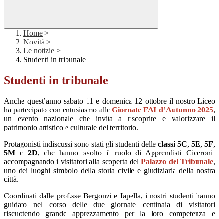
Home
>
Novità
>
Le notizie
>
Studenti in tribunale
Studenti in tribunale
Anche quest’anno sabato 11 e domenica 12 ottobre il nostro Liceo
ha partecipato con entusiasmo alle
Giornate FAI d’Autunno 2025
,
un evento nazionale che invita a riscoprire e valorizzare il
patrimonio artistico e culturale del territorio.
Protagonisti indiscussi sono stati gli studenti delle
classi 5C
,
5E
,
5F
,
5M
e
2D
, che hanno svolto il ruolo di Apprendisti Ciceroni
accompagnando i visitatori alla scoperta del
Palazzo del Tribunale
,
uno dei luoghi simbolo della storia civile e giudiziaria della nostra
città.
Coordinati dalle prof.sse Bergonzi e Iapella, i nostri studenti hanno
guidato nel corso delle due giornate centinaia di visitatori
riscuotendo grande apprezzamento per la loro competenza e