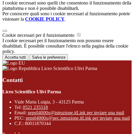
I cookie necessari sono quelli che consentono il funzionamento della
piattaforma e non è possibile disabilitarli.
Per conoscere quali sono i cookie necessari al funzionamento potete
visionare la
COOKIE POLICY
.
Cookie necessari per il funzionamento
I cookie necessari per il funzionamento non possono essere
disabilitati. È possibile consultare l'elenco nella pagina della cookie
policy.
Accetta tutti
Salva le preferenze
Liceo Scientifico Ulivi Parma
Contatti
Liceo Scientifico Ulivi Parma
Viale Maria Luigia, 3 - 43125 Parma
Tel:
0521 235518
Email:
prps04000x@istruzione.it
Link per inviare una mail
PEC:
prps04000x@pec.istruzione.it
Link per inviare una mail
C.F.: 80011870344