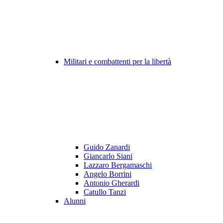
Militari e combattenti per la libertà
Guido Zanardi
Giancarlo Siani
Lazzaro Bergamaschi
Angelo Borrini
Antonio Gherardi
Catullo Tanzi
Alunni