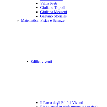
Vilma Preti
Giuliano Tripodi
Giuliana Mezzetti
Gaetano Storiales
Matematica, Fisica e Scienze
Edifici viventi
Il Parco degli Edifici Viventi
Biodiversità in città: nuovo video degli