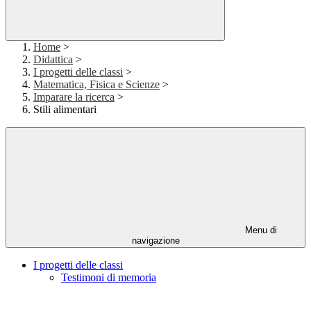
Home
>
Didattica
>
I progetti delle classi
>
Matematica, Fisica e Scienze
>
Imparare la ricerca
>
Stili alimentari
Menu di
navigazione
I progetti delle classi
Testimoni di memoria