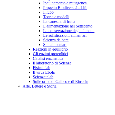
Inquinamento e mutagenesi
Progetto Biodiversità - Life
Il lupo
Teorie e modelli
La canestra di frutta
L'alimentazione nel Settecento
La conservazione degli alimenti
Le sofisticazioni alimentari
Scienza da bere
Stili alimentari
Reazioni in equilibrio
Gli enzimi proteolitici
Catalisi enzimatica
Il laboratorio di Scienze
Fisicainlab
Il virus Ebola
Scienzeinlab
Sulle orme di Galileo e di Einstein
Arte, Lettere e Storia