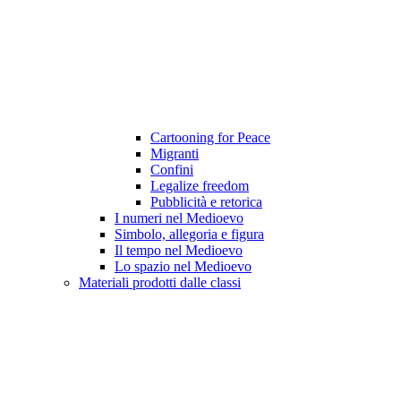
Cartooning for Peace
Migranti
Confini
Legalize freedom
Pubblicità e retorica
I numeri nel Medioevo
Simbolo, allegoria e figura
Il tempo nel Medioevo
Lo spazio nel Medioevo
Materiali prodotti dalle classi