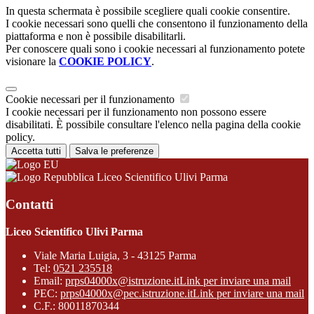
In questa schermata è possibile scegliere quali cookie consentire.
I cookie necessari sono quelli che consentono il funzionamento della
piattaforma e non è possibile disabilitarli.
Per conoscere quali sono i cookie necessari al funzionamento potete
visionare la
COOKIE POLICY
.
Cookie necessari per il funzionamento
I cookie necessari per il funzionamento non possono essere
disabilitati. È possibile consultare l'elenco nella pagina della cookie
policy.
Accetta tutti
Salva le preferenze
Liceo Scientifico Ulivi Parma
Contatti
Liceo Scientifico Ulivi Parma
Viale Maria Luigia, 3 - 43125 Parma
Tel:
0521 235518
Email:
prps04000x@istruzione.it
Link per inviare una mail
PEC:
prps04000x@pec.istruzione.it
Link per inviare una mail
C.F.: 80011870344