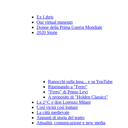
Ex Libris
Our virtual museum
Donne della Prima Guerra Mondiale
2020 Storie
Ranocchi sulla luna... e su YouTube
Ripensando a "Ferro"
"Ferro" di Primo Levi
A proposito di "Holden Classics"
La 2^C e don Lorenzo Milani
Così vicini così lontani
La città medievale
Appunti di storia del teatro
Attualità, comunicazione e new media