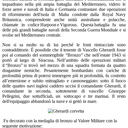
inquadrano nella più ampia battaglia del Mediterraneo
, videro le
forze aeree e navali di Italia e Germania contrastare due operazioni
di rifornimento dell'isola di Malta
condotte dalla Royal Navy
Britannica
, comprendente anche unità australiane e polacche
,
chiamate in codice
Harpoon
e
Vigorous
.
Questa battaglia fu una
delle più grandi battaglie navali della Seconda Guerra Mondiale e si
svolse nel Mediterraneo centrale.​
Non si sa molto su di lui perché le fonti rintracciate sono
contraddittorie.
È
possibile che
il
tenente di Vascello
Gherardi
fosse
poi
al comando del sommergibile
“
Bronzo
”
che nell’estate
1943
si
portò al
largo
di Siracusa
. Nell’ambito delle operazioni militari
il
“
Bronzo
”
si trovò
nel mezzo di una squadra formata da quattro
dragamine nemiche. Pesantemente bombardato con cariche di
profondità prima di potersi immergere
più in profondità
, fu
costretto
all’emersione e subito
mitragliato e cannoneggiato: sotto il fuoco
delle quattro navi inglesi caddero uccisi il comandante
Gherardi
, il
comandante in seconda, sottotenente di vascello
Giuseppe
Pellegrini, due sottufficiali
,
un
sottocapo
e tre marinai
. Il resto
dell'equipaggio abbandonò la nave e s
i gettò in mare.
Fu decorato con la medaglia di bronzo al Valore Militare con la
seguente motivazione: