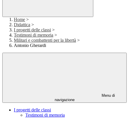
Home
>
Didattica
>
I progetti delle classi
>
Testimoni di memoria
>
Militari e combattenti per la libertà
>
Antonio Gherardi
Menu di
navigazione
I progetti delle classi
Testimoni di memoria