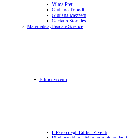
Vilma Preti
Giuliano Tripodi
Giuliana Mezzetti
Gaetano Storiales
Matematica, Fisica e Scienze
Edifici viventi
Il Parco degli Edifici Viventi
Biodiversità in città: nuovo video degli