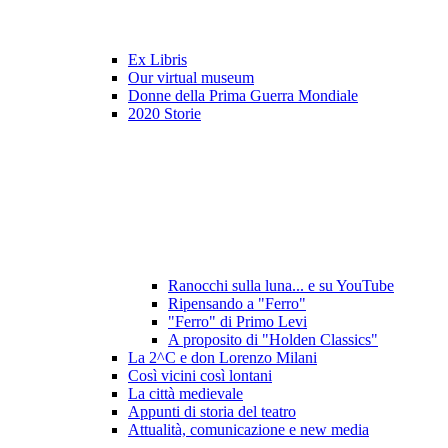
Ex Libris
Our virtual museum
Donne della Prima Guerra Mondiale
2020 Storie
Ranocchi sulla luna... e su YouTube
Ripensando a "Ferro"
"Ferro" di Primo Levi
A proposito di "Holden Classics"
La 2^C e don Lorenzo Milani
Così vicini così lontani
La città medievale
Appunti di storia del teatro
Attualità, comunicazione e new media