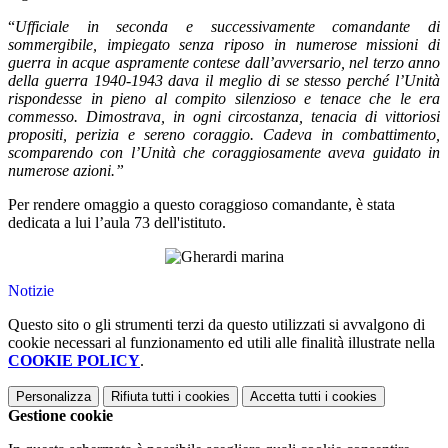
“
Ufficiale in seconda e successivamente comandante di
sommergibile, impiegato senza riposo in numerose missioni di
guerra in acque aspramente contese dall’avversario, nel terzo anno
della guerra 1940-1943 dava il meglio di
se
stesso perché l’Unità
rispondesse in pieno al compito silenzioso e tenace che le era
commesso. Dimostrava, in ogni circostanza, tenacia di vittoriosi
propositi, perizia e sereno coraggio. Cadeva in combattimento,
scomparendo con l’Unità che coraggiosamente aveva guidato in
numerose azioni.
”
P
er rendere
omaggio a
questo coraggioso comandante
,
è
stata
dedicata a lui l’a
ula 73 dell'istituto.
Notizie
Questo sito o gli strumenti terzi da questo utilizzati si avvalgono di
cookie necessari al funzionamento ed utili alle finalità illustrate nella
COOKIE POLICY
.
Personalizza
Rifiuta tutti
i cookies
Accetta tutti
i cookies
Gestione cookie