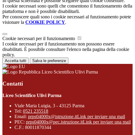
In questa schermata è possibile scegliere quali cookie consentire.
I cookie necessari sono quelli che consentono il funzionamento della
piattaforma e non è possibile disabilitarli.
Per conoscere quali sono i cookie necessari al funzionamento potete
visionare la
COOKIE POLICY
.
Cookie necessari per il funzionamento
I cookie necessari per il funzionamento non possono essere
disabilitati. È possibile consultare l'elenco nella pagina della cookie
policy.
Accetta tutti
Salva le preferenze
Liceo Scientifico Ulivi Parma
Contatti
Liceo Scientifico Ulivi Parma
Viale Maria Luigia, 3 - 43125 Parma
Tel:
0521 235518
Email:
prps04000x@istruzione.it
Link per inviare una mail
PEC:
prps04000x@pec.istruzione.it
Link per inviare una mail
C.F.: 80011870344