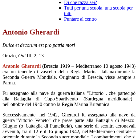
Di che razza sei?
Tutti per una scuola, una scuola per
tutti
Puntare al centro
Antonio Gherardi
Dulce
et
decorum
est
pro patria
mori
Orazio,
Odi
III
, 2, 13
Antonio
Gherardi
(Brescia 1919
–
Mediterraneo
10
agosto 1943)
era un tenente di vascello della Regia Marina Italiana durante la
Seconda Guerra Mondiale.
Originario di Brescia, visse sempre a
Parma.
Fu
assegnato alla nave da guerr
a italiana "Littorio", che partecipò
alla Battaglia di Capo
Spartivento
(Sardegna meridionale)
nell'ottobre del 1940
contro la Regia Marina Britannica
.​
Successivam
ente, nel 1942,
Gherardi
fu assegnato
alla nave da
guerra "Vittorio Veneto" che prese parte
alla Battaglia di Mezzo
G
iugno
(o
battaglia di Pantelleria
),
una
serie di scontri aeronavali
avvenuti, fra il 12 e il 16 giugno 1942
, nel
Mediterraneo centrale e
orientale durante la Seconda guerr mondiale
. I combattimenti, che si