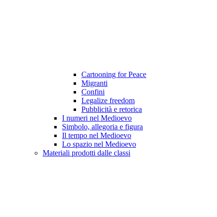
Cartooning for Peace
Migranti
Confini
Legalize freedom
Pubblicità e retorica
I numeri nel Medioevo
Simbolo, allegoria e figura
Il tempo nel Medioevo
Lo spazio nel Medioevo
Materiali prodotti dalle classi