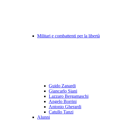
Militari e combattenti per la libertà
Guido Zanardi
Giancarlo Siani
Lazzaro Bergamaschi
Angelo Borrini
Antonio Gherardi
Catullo Tanzi
Alunni