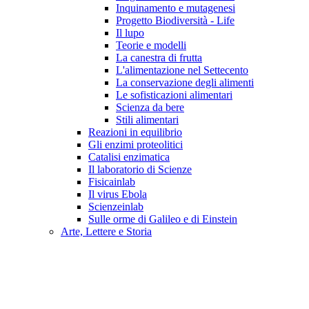
Inquinamento e mutagenesi
Progetto Biodiversità - Life
Il lupo
Teorie e modelli
La canestra di frutta
L'alimentazione nel Settecento
La conservazione degli alimenti
Le sofisticazioni alimentari
Scienza da bere
Stili alimentari
Reazioni in equilibrio
Gli enzimi proteolitici
Catalisi enzimatica
Il laboratorio di Scienze
Fisicainlab
Il virus Ebola
Scienzeinlab
Sulle orme di Galileo e di Einstein
Arte, Lettere e Storia