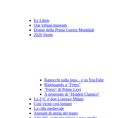
Ex Libris
Our virtual museum
Donne della Prima Guerra Mondiale
2020 Storie
Ranocchi sulla luna... e su YouTube
Ripensando a "Ferro"
"Ferro" di Primo Levi
A proposito di "Holden Classics"
La 2^C e don Lorenzo Milani
Così vicini così lontani
La città medievale
Appunti di storia del teatro
Attualità, comunicazione e new media