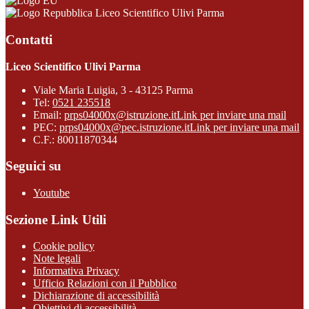
Liceo Scientifico Ulivi Parma
Contatti
Liceo Scientifico Ulivi Parma
Viale Maria Luigia, 3 - 43125 Parma
Tel:
0521 235518
Email:
prps04000x@istruzione.it
Link per inviare una mail
PEC:
prps04000x@pec.istruzione.it
Link per inviare una mail
C.F.: 80011870344
Seguici su
Youtube
Sezione Link Utili
Cookie policy
Note legali
Informativa Privacy
Ufficio Relazioni con il Pubblico
Dichiarazione di accessibilità
Obiettivi di accessibilità