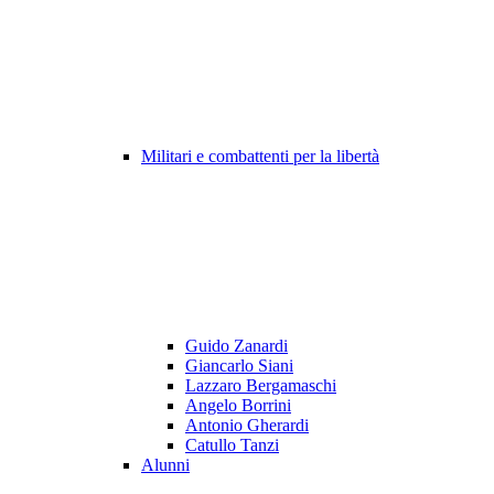
Militari e combattenti per la libertà
Guido Zanardi
Giancarlo Siani
Lazzaro Bergamaschi
Angelo Borrini
Antonio Gherardi
Catullo Tanzi
Alunni