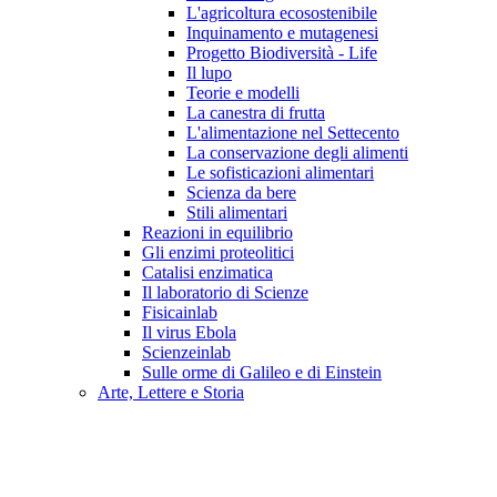
L'agricoltura ecosostenibile
Inquinamento e mutagenesi
Progetto Biodiversità - Life
Il lupo
Teorie e modelli
La canestra di frutta
L'alimentazione nel Settecento
La conservazione degli alimenti
Le sofisticazioni alimentari
Scienza da bere
Stili alimentari
Reazioni in equilibrio
Gli enzimi proteolitici
Catalisi enzimatica
Il laboratorio di Scienze
Fisicainlab
Il virus Ebola
Scienzeinlab
Sulle orme di Galileo e di Einstein
Arte, Lettere e Storia