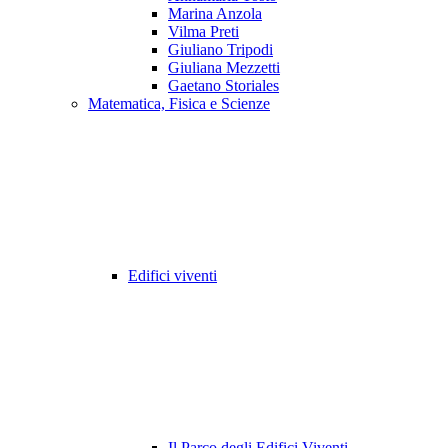
Marina Anzola
Vilma Preti
Giuliano Tripodi
Giuliana Mezzetti
Gaetano Storiales
Matematica, Fisica e Scienze
Edifici viventi
Il Parco degli Edifici Viventi