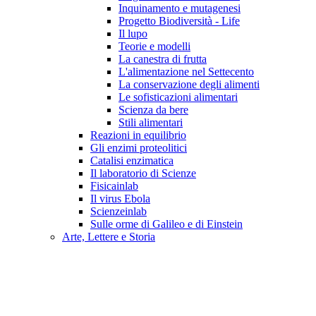
Inquinamento e mutagenesi
Progetto Biodiversità - Life
Il lupo
Teorie e modelli
La canestra di frutta
L'alimentazione nel Settecento
La conservazione degli alimenti
Le sofisticazioni alimentari
Scienza da bere
Stili alimentari
Reazioni in equilibrio
Gli enzimi proteolitici
Catalisi enzimatica
Il laboratorio di Scienze
Fisicainlab
Il virus Ebola
Scienzeinlab
Sulle orme di Galileo e di Einstein
Arte, Lettere e Storia