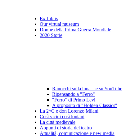
Ex Libris
Our virtual museum
Donne della Prima Guerra Mondiale
2020 Storie
Ranocchi sulla luna... e su YouTube
Ripensando a "Ferro"
"Ferro" di Primo Levi
A proposito di "Holden Classics"
La 2^C e don Lorenzo Milani
Così vicini così lontani
La città medievale
Appunti di storia del teatro
Attualità, comunicazione e new media