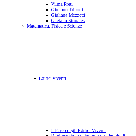
Vilma Preti
Giuliano Tripodi
Giuliana Mezzetti
Gaetano Storiales
Matematica, Fisica e Scienze
Edifici viventi
Il Parco degli Edifici Viventi
Biodiversità in città: nuovo video degli