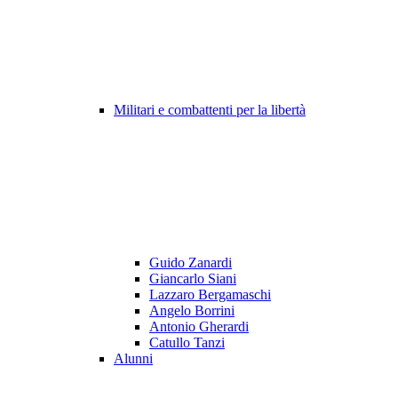
Militari e combattenti per la libertà
Guido Zanardi
Giancarlo Siani
Lazzaro Bergamaschi
Angelo Borrini
Antonio Gherardi
Catullo Tanzi
Alunni