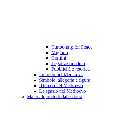
Cartooning for Peace
Migranti
Confini
Legalize freedom
Pubblicità e retorica
I numeri nel Medioevo
Simbolo, allegoria e figura
Il tempo nel Medioevo
Lo spazio nel Medioevo
Materiali prodotti dalle classi