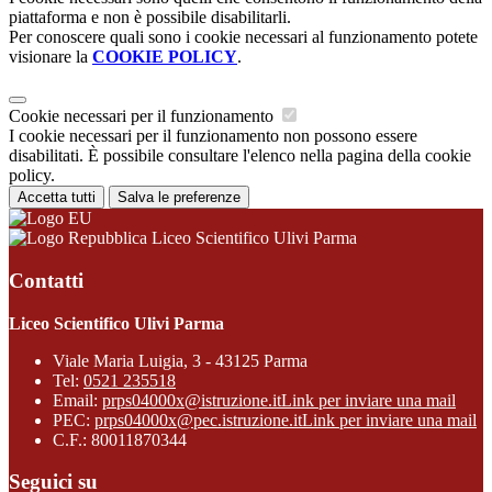
piattaforma e non è possibile disabilitarli.
Per conoscere quali sono i cookie necessari al funzionamento potete
visionare la
COOKIE POLICY
.
Cookie necessari per il funzionamento
I cookie necessari per il funzionamento non possono essere
disabilitati. È possibile consultare l'elenco nella pagina della cookie
policy.
Accetta tutti
Salva le preferenze
Liceo Scientifico Ulivi Parma
Contatti
Liceo Scientifico Ulivi Parma
Viale Maria Luigia, 3 - 43125 Parma
Tel:
0521 235518
Email:
prps04000x@istruzione.it
Link per inviare una mail
PEC:
prps04000x@pec.istruzione.it
Link per inviare una mail
C.F.: 80011870344
Seguici su