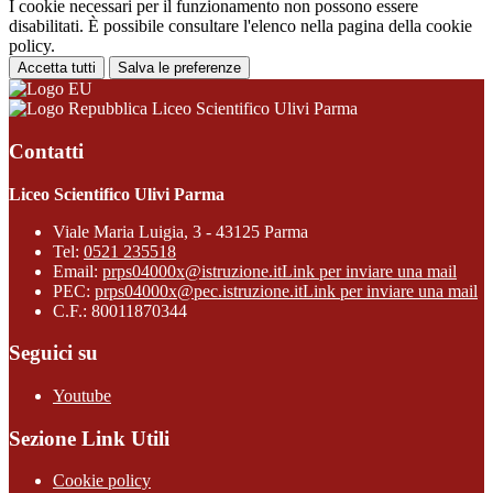
I cookie necessari per il funzionamento non possono essere
disabilitati. È possibile consultare l'elenco nella pagina della cookie
policy.
Accetta tutti
Salva le preferenze
Liceo Scientifico Ulivi Parma
Contatti
Liceo Scientifico Ulivi Parma
Viale Maria Luigia, 3 - 43125 Parma
Tel:
0521 235518
Email:
prps04000x@istruzione.it
Link per inviare una mail
PEC:
prps04000x@pec.istruzione.it
Link per inviare una mail
C.F.: 80011870344
Seguici su
Youtube
Sezione Link Utili
Cookie policy