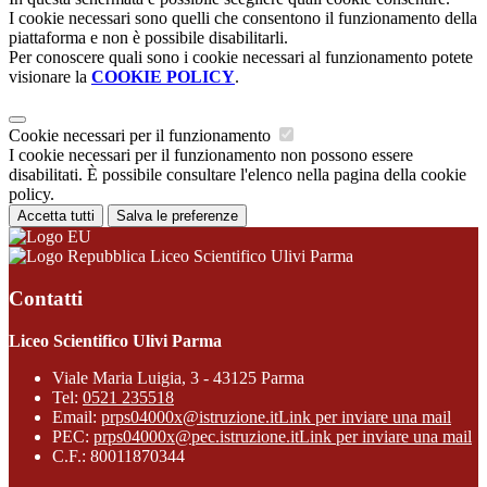
I cookie necessari sono quelli che consentono il funzionamento della
piattaforma e non è possibile disabilitarli.
Per conoscere quali sono i cookie necessari al funzionamento potete
visionare la
COOKIE POLICY
.
Cookie necessari per il funzionamento
I cookie necessari per il funzionamento non possono essere
disabilitati. È possibile consultare l'elenco nella pagina della cookie
policy.
Accetta tutti
Salva le preferenze
Liceo Scientifico Ulivi Parma
Contatti
Liceo Scientifico Ulivi Parma
Viale Maria Luigia, 3 - 43125 Parma
Tel:
0521 235518
Email:
prps04000x@istruzione.it
Link per inviare una mail
PEC:
prps04000x@pec.istruzione.it
Link per inviare una mail
C.F.: 80011870344