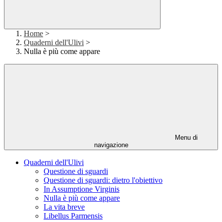
Home
>
Quaderni dell'Ulivi
>
Nulla è più come appare
Menu di
navigazione
Quaderni dell'Ulivi
Questione di sguardi
Questione di sguardi: dietro l'obiettivo
In Assumptione Virginis
Nulla è più come appare
La vita breve
Libellus Parmensis