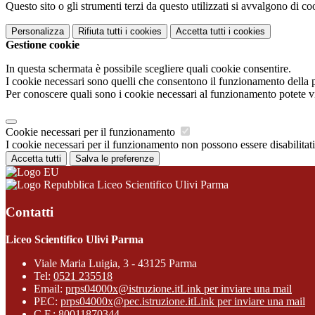
Questo sito o gli strumenti terzi da questo utilizzati si avvalgono di coo
Personalizza
Rifiuta tutti
i cookies
Accetta tutti
i cookies
Gestione cookie
In questa schermata è possibile scegliere quali cookie consentire.
I cookie necessari sono quelli che consentono il funzionamento della pi
Per conoscere quali sono i cookie necessari al funzionamento potete v
Cookie necessari per il funzionamento
I cookie necessari per il funzionamento non possono essere disabilitati.
Accetta tutti
Salva le preferenze
Liceo Scientifico Ulivi Parma
Contatti
Liceo Scientifico Ulivi Parma
Viale Maria Luigia, 3 - 43125 Parma
Tel:
0521 235518
Email:
prps04000x@istruzione.it
Link per inviare una mail
PEC:
prps04000x@pec.istruzione.it
Link per inviare una mail
C.F.: 80011870344