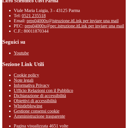
Liceo Scientifico Ulivi Parma
Viale Maria Luigia, 3 - 43125 Parma
Tel:
0521 235518
Email:
prps04000x@istruzione.it
Link per inviare una mail
PEC:
prps04000x@pec.istruzione.it
Link per inviare una mail
C.F.: 80011870344
Seguici su
Youtube
Sezione Link Utili
Cookie policy
Note legali
Informativa Privacy
Ufficio Relazioni con il Pubblico
Dichiarazione di accessibilità
Obiettivi di accessibilità
Whistleblowing
Gestione consensi cookie
Amministrazione trasparente
Pagina visualizzata
4651
volte