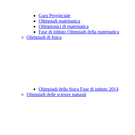
Gara Provinciale
Olimpiadi matematica
Olimpionici di matematica
Fase di istituto Olimpiadi della matematica
Olimpiadi di fisica
Olimpiadi della fisica Fase di istituto 2014
Olimpiadi delle scienze naturali